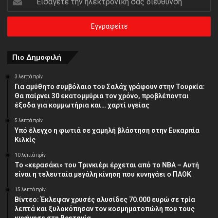
την
ηλεκτρονική
σας
διεύθυνση
Πιο Δημοφιλή
3 λεπτά πρίν
Για αμύθητο συμβόλαιο του Σαλάχ γράφουν στην Τουρκία:
Θα παίρνει 30 εκατομμύρια τον χρόνο, προβλέπονται
έξοδα για κομμωτήρια και… χαρτί υγείας
5 λεπτά πρίν
Υπό έλεγχο η φωτιά σε χαμηλή βλάστηση στην Ευκαρπία
Κιλκίς
10 λεπτά πρίν
Το «κερασάκι» του Τρινκιέρι έρχεται από το NBA – Αυτή
είναι η τελευταία μεγάλη κίνηση που κυνηγάει ο ΠΑΟΚ
15 λεπτά πρίν
Βίντεο: Έκλεψαν χρυσές αλυσίδες 70.000 ευρώ σε τρία
λεπτά και ξυλοκόπησαν τον κοσμηματοπώλη που τους