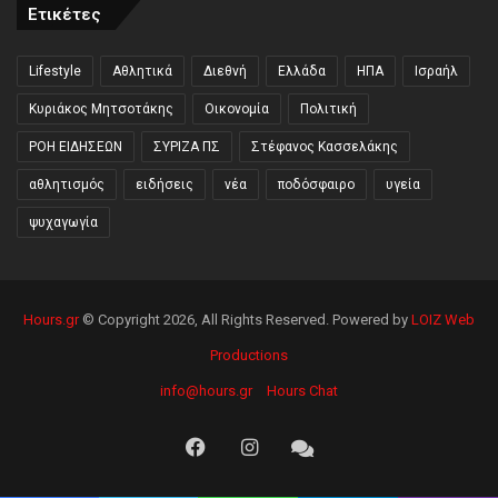
Ετικέτες
Lifestyle
Αθλητικά
Διεθνή
Ελλάδα
ΗΠΑ
Ισραήλ
Κυριάκος Μητσοτάκης
Οικονομία
Πολιτική
ΡΟΗ ΕΙΔΗΣΕΩΝ
ΣΥΡΙΖΑ ΠΣ
Στέφανος Κασσελάκης
αθλητισμός
ειδήσεις
νέα
ποδόσφαιρο
υγεία
ψυχαγωγία
Hours.gr
© Copyright 2026, All Rights Reserved. Powered by
LOIZ Web
Productions
info@hours.gr
Hours Chat
Facebook
Instagram
Hours