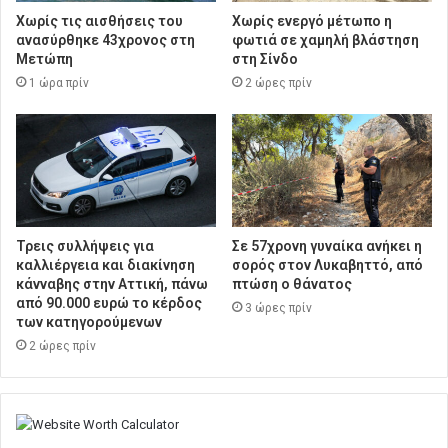
Χωρίς τις αισθήσεις του
Χωρίς ενεργό μέτωπο η
ανασύρθηκε 43χρονος στη
φωτιά σε χαμηλή βλάστηση
Μετώπη
στη Σίνδο
1 ώρα πρίν
2 ώρες πρίν
Τρεις συλλήψεις για
Σε 57χρονη γυναίκα ανήκει η
καλλιέργεια και διακίνηση
σορός στον Λυκαβηττό, από
κάνναβης στην Αττική, πάνω
πτώση ο θάνατος
από 90.000 ευρώ το κέρδος
3 ώρες πρίν
των κατηγορούμενων
2 ώρες πρίν