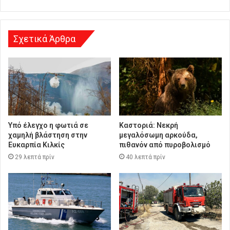
σ
η
Σχετικά Άρθρα
Υπό έλεγχο η φωτιά σε
Καστοριά: Νεκρή
χαμηλή βλάστηση στην
μεγαλόσωμη αρκούδα,
Ευκαρπία Κιλκίς
πιθανόν από πυροβολισμό
29 λεπτά πρίν
40 λεπτά πρίν