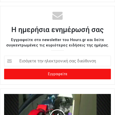
Η ημερήσια ενημέρωσή σας
Εγγραφείτε στο newsletter του Hours.gr και δείτε
συγκεντρωμένες τις κυριότερες ειδήσεις της ημέρας.
Ε
ι
σ
ά
γ
ε
τ
ε
τ
η
ν