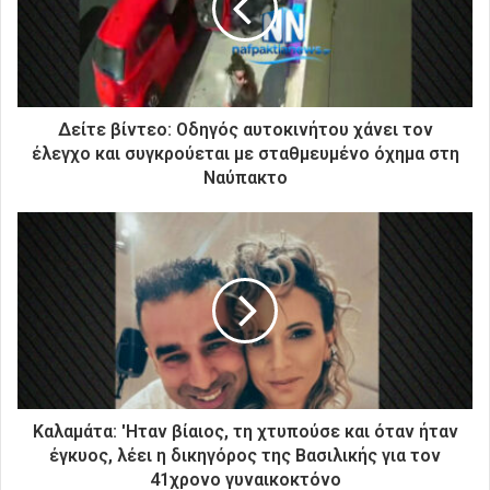
η
λ
ε
κ
τ
ρ
Δείτε βίντεο: Οδηγός αυτοκινήτου χάνει τον
ο
έλεγχο και συγκρούεται με σταθμευμένο όχημα στη
ν
Ναύπακτο
ι
κ
ή
σ
α
ς
δ
ι
ε
ύ
θ
Καλαμάτα: 'Ηταν βίαιος, τη χτυπούσε και όταν ήταν
υ
έγκυος, λέει η δικηγόρος της Βασιλικής για τον
ν
41χρονο γυναικοκτόνο