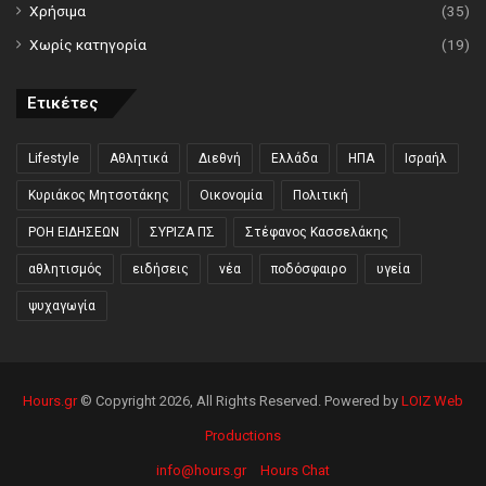
Χρήσιμα
(35)
Χωρίς κατηγορία
(19)
Ετικέτες
Lifestyle
Αθλητικά
Διεθνή
Ελλάδα
ΗΠΑ
Ισραήλ
Κυριάκος Μητσοτάκης
Οικονομία
Πολιτική
ΡΟΗ ΕΙΔΗΣΕΩΝ
ΣΥΡΙΖΑ ΠΣ
Στέφανος Κασσελάκης
αθλητισμός
ειδήσεις
νέα
ποδόσφαιρο
υγεία
ψυχαγωγία
Hours.gr
© Copyright 2026, All Rights Reserved. Powered by
LOIZ Web
Productions
info@hours.gr
Hours Chat