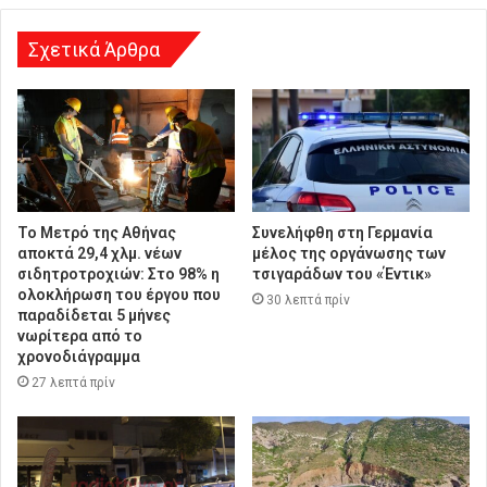
η
Σχετικά Άρθρα
Το Μετρό της Αθήνας
Συνελήφθη στη Γερμανία
αποκτά 29,4 χλμ. νέων
μέλος της οργάνωσης των
σιδητροτροχιών: Στο 98% η
τσιγαράδων του «Έντικ»
ολοκλήρωση του έργου που
30 λεπτά πρίν
παραδίδεται 5 μήνες
νωρίτερα από το
χρονοδιάγραμμα
27 λεπτά πρίν