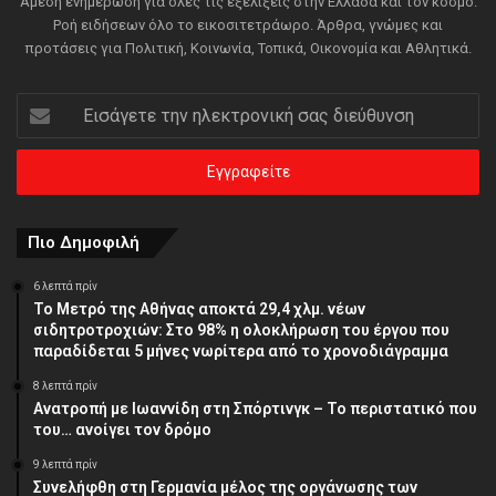
Άμεση ενημέρωση για όλες τις εξελίξεις στην Ελλάδα και τον κόσμο.
Ροή ειδήσεων όλο το εικοσιτετράωρο. Άρθρα, γνώμες και
προτάσεις για Πολιτική, Κοινωνία, Τοπικά, Οικονομία και Αθλητικά.
Εισάγετε
την
ηλεκτρονική
σας
διεύθυνση
Πιο Δημοφιλή
6 λεπτά πρίν
Το Μετρό της Αθήνας αποκτά 29,4 χλμ. νέων
σιδητροτροχιών: Στο 98% η ολοκλήρωση του έργου που
παραδίδεται 5 μήνες νωρίτερα από το χρονοδιάγραμμα
8 λεπτά πρίν
Ανατροπή με Ιωαννίδη στη Σπόρτινγκ – Το περιστατικό που
του… ανοίγει τον δρόμο
9 λεπτά πρίν
Συνελήφθη στη Γερμανία μέλος της οργάνωσης των