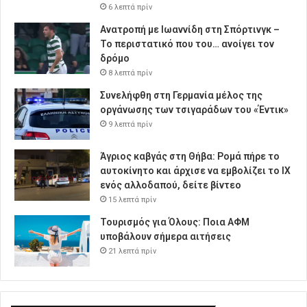
6 λεπτά πρίν
Ανατροπή με Ιωαννίδη στη Σπόρτινγκ –
Το περιστατικό που του… ανοίγει τον
δρόμο
8 λεπτά πρίν
Συνελήφθη στη Γερμανία μέλος της
οργάνωσης των τσιγαράδων του «Έντικ»
9 λεπτά πρίν
Άγριος καβγάς στη Θήβα: Ρομά πήρε το
αυτοκίνητο και άρχισε να εμβολίζει το ΙΧ
ενός αλλοδαπού, δείτε βίντεο
15 λεπτά πρίν
Τουρισμός για Όλους: Ποια ΑΦΜ
υποβάλουν σήμερα αιτήσεις
21 λεπτά πρίν