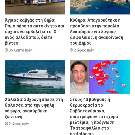
Άγριος καβγάς στη Θήβα:
Κύθηρα: Απαγορεύτηκε η
Ρομά πήρε το αυτοκίνητο και
πρόσβαση στην παραλία
άρχισε να εμβολίζει το ΙΧ
Λυκοδήμου για λόγους
ενός αλλοδαπού, δείτε
ασφαλείας, η ανακοίνωση
βίντεο
του Δήμου
36 λεπτά πρίν
2 ώρες πρίν
Χαλκίδα: 30χρονη έπεσε στη
Στους 40 βαθμούς η
θάλασσα από την υψηλή
θερμοκρασία το
γέφυρα, ανασύρθηκε
Σαββατοκύριακο,
ζωντανή
επιστρέφουν τα ισχυρά
μελτέμια, η πρόγνωση
2 ώρες πρίν
Τσατραφύλλια στο
protothema