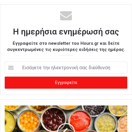
Η ημερήσια ενημέρωσή σας
Εγγραφείτε στο newsletter του Hours.gr και δείτε
συγκεντρωμένες τις κυριότερες ειδήσεις της ημέρας.
Ε
ι
σ
ά
γ
ε
τ
ε
τ
η
ν