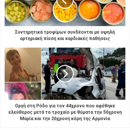
η
λ
ε
κ
τ
ρ
Συντηρητικά τροφίμων συνδέονται με υψηλή
ο
αρτηριακή πίεση και καρδιακές παθήσεις
ν
ι
κ
ή
σ
α
ς
δ
ι
ε
ύ
Οργή στη Ρόδο για τον 44χρονο που αφέθηκε
θ
ελεύθερος μετά το τροχαίο με θύματα την 56χρονη
υ
Μαρία και την 26χρονη κόρη της Αρμονία
ν
σ