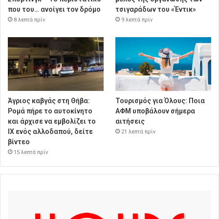
που του… ανοίγει τον δρόμο
τσιγαράδων του «Έντικ»
8 λεπτά πρίν
9 λεπτά πρίν
Άγριος καβγάς στη Θήβα:
Τουρισμός για Όλους: Ποια
Ρομά πήρε το αυτοκίνητο
ΑΦΜ υποβάλουν σήμερα
και άρχισε να εμβολίζει το
αιτήσεις
ΙΧ ενός αλλοδαπού, δείτε
21 λεπτά πρίν
βίντεο
15 λεπτά πρίν