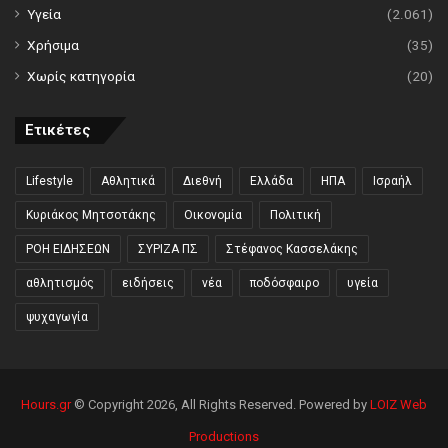
Υγεία
(2.061)
Χρήσιμα
(35)
Χωρίς κατηγορία
(20)
Ετικέτες
Lifestyle
Αθλητικά
Διεθνή
Ελλάδα
ΗΠΑ
Ισραήλ
Κυριάκος Μητσοτάκης
Οικονομία
Πολιτική
ΡΟΗ ΕΙΔΗΣΕΩΝ
ΣΥΡΙΖΑ ΠΣ
Στέφανος Κασσελάκης
αθλητισμός
ειδήσεις
νέα
ποδόσφαιρο
υγεία
ψυχαγωγία
Hours.gr
© Copyright 2026, All Rights Reserved. Powered by
LOIZ Web
Productions