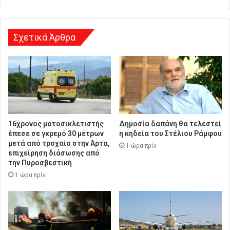
ν
σ
η
Σχετικά Άρθρα
16χρονος μοτοσικλετιστής
Δημοσία δαπάνη θα τελεστεί
έπεσε σε γκρεμό 30 μέτρων
η κηδεία του Στέλιου Ράμφου
μετά από τροχαίο στην Άρτα,
1 ώρα πρίν
επιχείρηση διάσωσης από
την Πυροσβεστική
1 ώρα πρίν