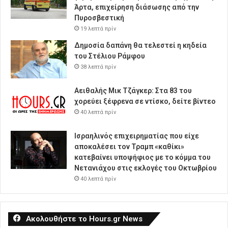
Άρτα, επιχείρηση διάσωσης από την
Πυροσβεστική
19 λεπτά πρίν
Δημοσία δαπάνη θα τελεστεί η κηδεία
του Στέλιου Ράμφου
38 λεπτά πρίν
Αειθαλής Μικ Τζάγκερ: Στα 83 του
χορεύει ξέφρενα σε ντίσκο, δείτε βίντεο
40 λεπτά πρίν
Ισραηλινός επιχειρηματίας που είχε
αποκαλέσει τον Τραμπ «καθίκι»
κατεβαίνει υποψήφιος με το κόμμα του
Νετανιάχου στις εκλογές του Οκτωβρίου
40 λεπτά πρίν
Ακολουθήστε το Hours.gr News