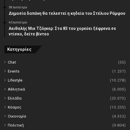
38 λεπτά πρίν
Δημοσία δαπάνη θα τελεστεί η κηδεία του Στέλιου Ράμφου
40 λεπτά πρίν
Αειθαλής Μικ Τζάγκερ: Στα 83 του χορεύει ξέφρενα σε
ντίσκο, δείτε βίντεο
Κατηγορίες
Chat
(55)
Events
(1.237)
Lifestyle
(10.278)
Αθλητικά
(6.005)
Ελλάδα
(23.073)
Κόσμος
(15.255)
Οικονομία
(4.332)
Πολιτική
(9.804)