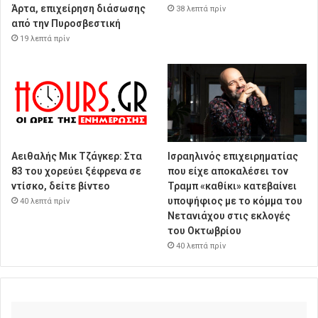
Άρτα, επιχείρηση διάσωσης
38 λεπτά πρίν
από την Πυροσβεστική
19 λεπτά πρίν
Αειθαλής Μικ Τζάγκερ: Στα
Ισραηλινός επιχειρηματίας
83 του χορεύει ξέφρενα σε
που είχε αποκαλέσει τον
ντίσκο, δείτε βίντεο
Τραμπ «καθίκι» κατεβαίνει
υποψήφιος με το κόμμα του
40 λεπτά πρίν
Νετανιάχου στις εκλογές
του Οκτωβρίου
40 λεπτά πρίν