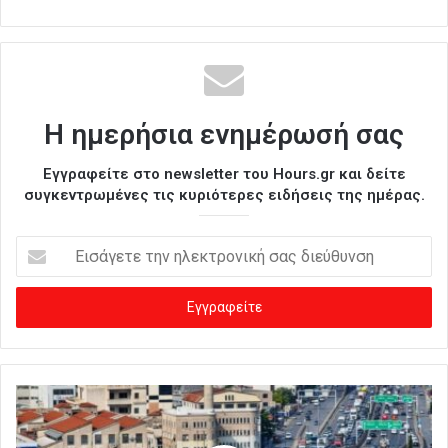
Η ημερήσια ενημέρωσή σας
Εγγραφείτε στο newsletter του Hours.gr και δείτε
συγκεντρωμένες τις κυριότερες ειδήσεις της ημέρας.
Ε
ι
σ
ά
γ
ε
τ
ε
τ
η