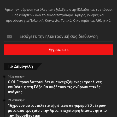
Άμεση ενημέρωση για όλες τις εξελίξεις στην Ελλάδα και τον κόσμο.
Ροή ειδήσεων όλο το εικοσιτετράωρο. Άρθρα, γνώμες και
προτάσεις για Πολιτική, Κοινωνία, Τοπικά, Οικονομία και Αθλητικά.
Εισάγετε
την
ηλεκτρονική
σας
διεύθυνση
Πιο Δημοφιλή
14 λεπτά πρίν
Ο ΟΗΕ προειδοποιεί ότι οι συνεχιζόμενες ισραηλινές
επιθέσεις στη Γάζα θα αυξήσουν τις ανθρωπιστικές
ανάγκες
19 λεπτά πρίν
16χρονος μοτοσικλετιστής έπεσε σε γκρεμό 30 μέτρων
μετά από τροχαίο στην Άρτα, επιχείρηση διάσωσης από
την Πυροσβεστική