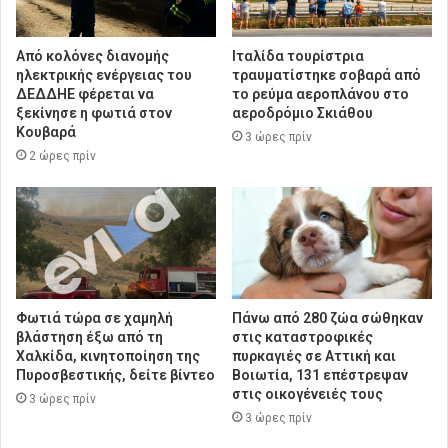
Από κολόνες διανομής
Ιταλίδα τουρίστρια
ηλεκτρικής ενέργειας του
τραυματίστηκε σοβαρά από
ΔΕΔΔΗΕ φέρεται να
το ρεύμα αεροπλάνου στο
ξεκίνησε η φωτιά στον
αεροδρόμιο Σκιάθου
Κουβαρά
3 ώρες πρίν
2 ώρες πρίν
Φωτιά τώρα σε χαμηλή
Πάνω από 280 ζώα σώθηκαν
βλάστηση έξω από τη
στις καταστροφικές
Χαλκίδα, κινητοποίηση της
πυρκαγιές σε Αττική και
Πυροσβεστικής, δείτε βίντεο
Βοιωτία, 131 επέστρεψαν
στις οικογένειές τους
3 ώρες πρίν
3 ώρες πρίν