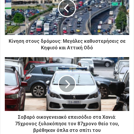
ν
η
λ
ε
κ
τ
ρ
Κίνηση στους δρόμους: Μεγάλες καθυστερήσεις σε
ο
Κηφισό και Αττική Οδό
ν
ι
κ
ή
σ
α
ς
δ
ι
ε
ύ
Σοβαρό οικογενειακό επεισόδιο στα Χανιά:
θ
75χρονος ξυλοκόπησε τον 87χρονο θείο του,
υ
βρέθηκαν όπλα στο σπίτι του