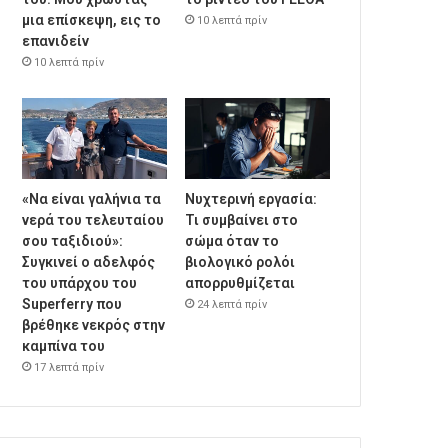
μια επίσκεψη, εις το
10 λεπτά πρίν
επανιδείν
10 λεπτά πρίν
«Να είναι γαλήνια τα
Νυχτερινή εργασία:
νερά του τελευταίου
Τι συμβαίνει στο
σου ταξιδιού»:
σώμα όταν το
Συγκινεί ο αδελφός
βιολογικό ρολόι
του υπάρχου του
απορρυθμίζεται
Superferry που
24 λεπτά πρίν
βρέθηκε νεκρός στην
καμπίνα του
17 λεπτά πρίν