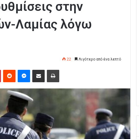
υθμίσεις στην
ών-Λαμίας λόγω
22
Λιγότερο από ένα λεπτό
Pinterest
Reddit
Messenger
Κοινοποίηση μέσω Email
Εκτύπωση