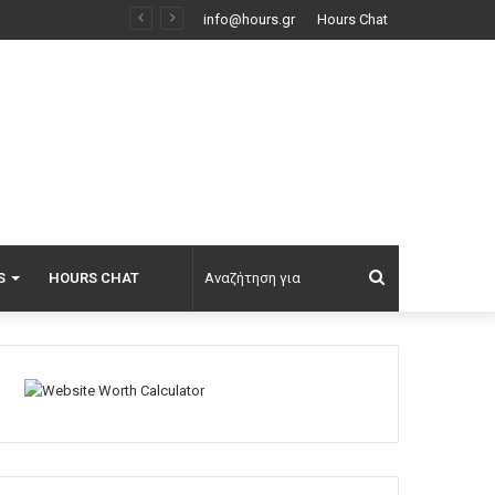
Λάμπρος Κωνσταντάρας για τα πρώτα γενέθλια χωρίς τον πατέρα του: Μου χρωστάς μια επίσκεψη, εις το επανιδείν
info@hours.gr
Hours Chat
Αναζήτηση
S
HOURS CHAT
για