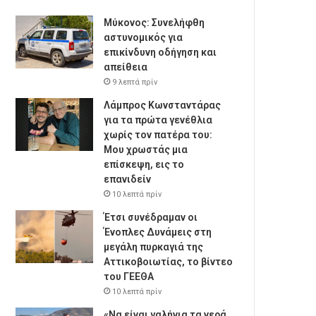
Μύκονος: Συνελήφθη
αστυνομικός για
επικίνδυνη οδήγηση και
απείθεια
9 λεπτά πρίν
Λάμπρος Κωνσταντάρας
για τα πρώτα γενέθλια
χωρίς τον πατέρα του:
Μου χρωστάς μια
επίσκεψη, εις το
επανιδείν
10 λεπτά πρίν
Έτσι συνέδραμαν οι
Ένοπλες Δυνάμεις στη
μεγάλη πυρκαγιά της
Αττικοβοιωτίας, το βίντεο
του ΓΕΕΘΑ
10 λεπτά πρίν
«Να είναι γαλήνια τα νερά