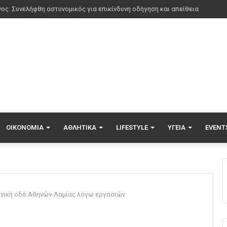
ΟΙΚΟΝΟΜΊΑ
ΑΘΛΗΤΙΚΆ
LIFESTYLE
ΥΓΕΊΑ
EVENT
θνική οδό Αθηνών-Λαμίας λόγω εργασιών