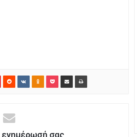
Pinterest
Reddit
VKontakte
Odnoklassniki
Pocket
Κοινοποίηση μέσω Email
Εκτύπωση
 ενημέρωσή σας