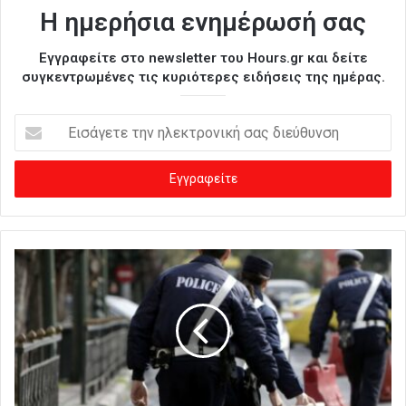
Η ημερήσια ενημέρωσή σας
Εγγραφείτε στο newsletter του Hours.gr και δείτε
συγκεντρωμένες τις κυριότερες ειδήσεις της ημέρας.
Ε
ι
σ
ά
γ
ε
τ
ε
τ
η
ν
η
λ
ε
κ