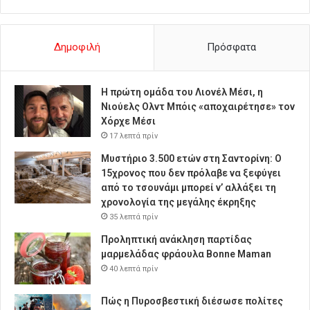
Δημοφιλή
Πρόσφατα
Η πρώτη ομάδα του Λιονέλ Μέσι, η
Νιούελς Ολντ Μπόις «αποχαιρέτησε» τον
Χόρχε Μέσι
17 λεπτά πρίν
Μυστήριο 3.500 ετών στη Σαντορίνη: Ο
15χρονος που δεν πρόλαβε να ξεφύγει
από το τσουνάμι μπορεί ν’ αλλάξει τη
χρονολογία της μεγάλης έκρηξης
35 λεπτά πρίν
Προληπτική ανάκληση παρτίδας
μαρμελάδας φράουλα Bonne Maman
40 λεπτά πρίν
Πώς η Πυροσβεστική διέσωσε πολίτες