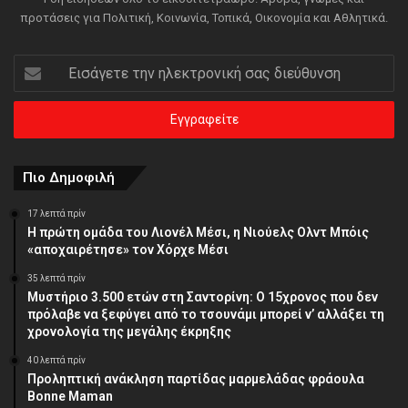
προτάσεις για Πολιτική, Κοινωνία, Τοπικά, Οικονομία και Αθλητικά.
Εισάγετε
την
ηλεκτρονική
σας
διεύθυνση
Πιο Δημοφιλή
17 λεπτά πρίν
Η πρώτη ομάδα του Λιονέλ Μέσι, η Νιούελς Ολντ Μπόις
«αποχαιρέτησε» τον Χόρχε Μέσι
35 λεπτά πρίν
Μυστήριο 3.500 ετών στη Σαντορίνη: Ο 15χρονος που δεν
πρόλαβε να ξεφύγει από το τσουνάμι μπορεί ν’ αλλάξει τη
χρονολογία της μεγάλης έκρηξης
40 λεπτά πρίν
Προληπτική ανάκληση παρτίδας μαρμελάδας φράουλα
Bonne Maman