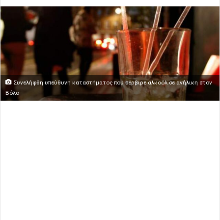
Συνελήφθη υπεύθυνη καταστήματος που σέρβιρε αλκοόλ σε ανήλικη στον
Βόλο