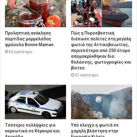
Προληπτική ανάκληση
Πώς η Πυροσβεστική
παρτίδας μαρμελάδας
διέσωσε πολίτες στη μεγάλη
φράουλα Bonne Maman
φωτιά της Αττικοβοιωτίας,
περισσότερα από 250 άτομα
53 λεπτά πρίν
απομακρύνθηκαν δια
θαλάσσης, φωτογραφίες και
βίντεο
57 λεπτά πρίν
Τέσσερις συλλήψεις για
Υπό έλεγχο η φωτιά σε
ναρκωτικά σε Κέρκυρα και
χαμηλή βλάστηση στην
Λευκάδα
Ευκαρπία Κιλκίς