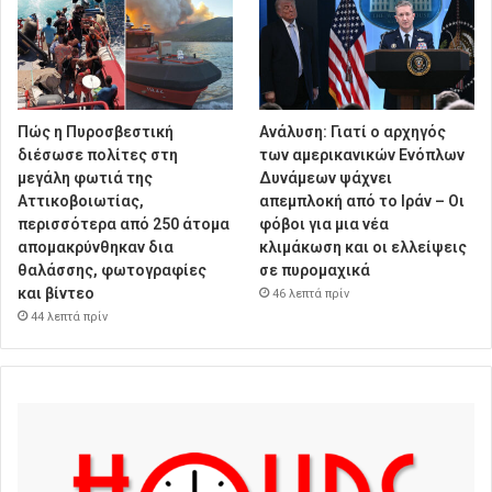
Πώς η Πυροσβεστική
Ανάλυση: Γιατί ο αρχηγός
διέσωσε πολίτες στη
των αμερικανικών Ενόπλων
μεγάλη φωτιά της
Δυνάμεων ψάχνει
Αττικοβοιωτίας,
απεμπλοκή από το Ιράν – Οι
περισσότερα από 250 άτομα
φόβοι για μια νέα
απομακρύνθηκαν δια
κλιμάκωση και οι ελλείψεις
θαλάσσης, φωτογραφίες
σε πυρομαχικά
και βίντεο
46 λεπτά πρίν
44 λεπτά πρίν