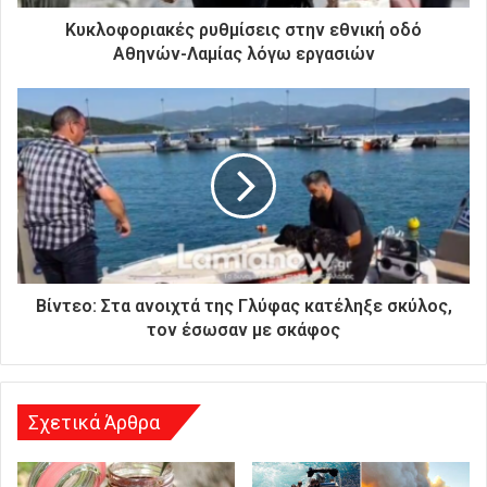
τ
ρ
Κυκλοφοριακές ρυθμίσεις στην εθνική οδό
ο
Αθηνών-Λαμίας λόγω εργασιών
ν
ι
κ
ή
σ
α
ς
δ
ι
ε
ύ
Βίντεο: Στα ανοιχτά της Γλύφας κατέληξε σκύλος,
θ
τον έσωσαν με σκάφος
υ
ν
σ
η
Σχετικά Άρθρα