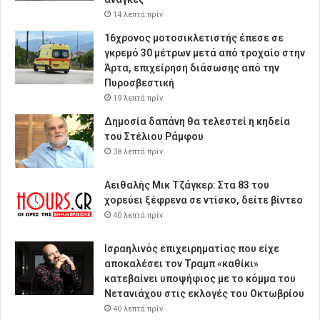
14 λεπτά πρίν
16χρονος μοτοσικλετιστής έπεσε σε
γκρεμό 30 μέτρων μετά από τροχαίο στην
Άρτα, επιχείρηση διάσωσης από την
Πυροσβεστική
19 λεπτά πρίν
Δημοσία δαπάνη θα τελεστεί η κηδεία
του Στέλιου Ράμφου
38 λεπτά πρίν
Αειθαλής Μικ Τζάγκερ: Στα 83 του
χορεύει ξέφρενα σε ντίσκο, δείτε βίντεο
40 λεπτά πρίν
Ισραηλινός επιχειρηματίας που είχε
αποκαλέσει τον Τραμπ «καθίκι»
κατεβαίνει υποψήφιος με το κόμμα του
Νετανιάχου στις εκλογές του Οκτωβρίου
40 λεπτά πρίν