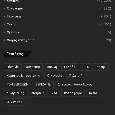
Κόσμος
(15.255)
Οικονομία
(4.332)
Πολιτική
(9.804)
Υγεία
(2.061)
Χρήσιμα
(35)
Χωρίς κατηγορία
(20)
Ετικέτες
Lifestyle
Αθλητικά
Διεθνή
Ελλάδα
ΗΠΑ
Ισραήλ
Κυριάκος Μητσοτάκης
Οικονομία
Πολιτική
ΡΟΗ ΕΙΔΗΣΕΩΝ
ΣΥΡΙΖΑ ΠΣ
Στέφανος Κασσελάκης
αθλητισμός
ειδήσεις
νέα
ποδόσφαιρο
υγεία
ψυχαγωγία