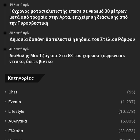
19 λεπτά πρίν
16χρονος μοτοσικλετιστής έπεσε σε γκρεμό 30 μέτρων
μετά από τροχαίο στην Άρτα, επιχείρηση διάσωσης από
την Πυροσβεστική
38 λεπτά πρίν
Δημοσία δαπάνη θα τελεστεί η κηδεία του Στέλιου Ράμφου
40 λεπτά πρίν
Αειθαλής Μικ Τζάγκερ: Στα 83 του χορεύει ξέφρενα σε
ντίσκο, δείτε βίντεο
Κατηγορίες
Chat
(55)
Events
(1.237)
Lifestyle
(10.278)
Αθλητικά
(6.005)
Ελλάδα
(23.073)