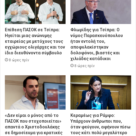
Επίθεση ΠΑΣΟΚ σε Τσίπρα:
Φλωρίδης για Τσίπρα: Ο
Ηγείται μιας ανώνυμης
νόμος Παρασκευόπουλου
εταιρείας με μετόχους τους
ήταν εντολή του,
εγχώριους ολιγάρχες και τον
αποφυλακίστηκαν
ίδιο διευθύνοντα σύμβουλο
δολοφόνοι, βιαστές και
χιλιάδες κατάδικοι
8 ώρες πρίν
8 ώρες πρίν
«Δεν είμαι ο μόνος από το
Κεραμέως για Ράμφο:
ΠΑΣΟΚ που στοχοποιείται»
Υπάρχουν άνθρωποι που,
απαντά ο Χριστοδουλάκης
όταν φεύγουν, αφήνουν πίσω
σε δημοσίευμα για κρατικές
τους κάτι πολύ μεγαλύτερο