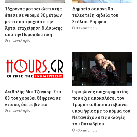
16χρονος μοτοσικλετιστής
Δημοσία δαπάνη θα
έπεσε σε γκρεμό 30 μέτρων
τελεστεί η κηδεία του
μετά από τροχαίο στην
Στέλιου Ράμφου
Άρτα, επιχείρηση διάσωσης
38 λεπτά πρίν
από την Πυροσβεστική
19 λεπτά πρίν
Αειθαλής Μικ Τζάγκερ: Στα
Ισραηλινός επιχειρηματίας
83 του χορεύει ξέφρενα σε
που είχε αποκαλέσει τον
ντίσκο, δείτε βίντεο
Τραμπ «καθίκι» κατεβαίνει
υποψήφιος με το κόμμα του
40 λεπτά πρίν
Νετανιάχου στις εκλογές
του Οκτωβρίου
40 λεπτά πρίν