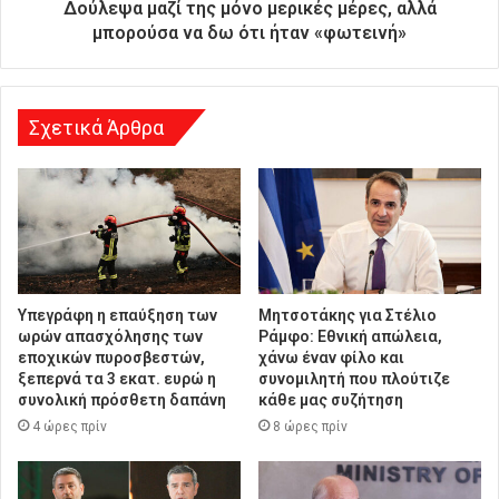
υ
Δούλεψα μαζί της μόνο μερικές μέρες, αλλά
ν
μπορούσα να δω ότι ήταν «φωτεινή»
σ
η
Σχετικά Άρθρα
Υπεγράφη η επαύξηση των
Μητσοτάκης για Στέλιο
ωρών απασχόλησης των
Ράμφο: Εθνική απώλεια,
εποχικών πυροσβεστών,
χάνω έναν φίλο και
ξεπερνά τα 3 εκατ. ευρώ η
συνομιλητή που πλούτιζε
συνολική πρόσθετη δαπάνη
κάθε μας συζήτηση
4 ώρες πρίν
8 ώρες πρίν