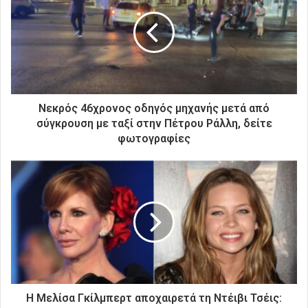
η
ν
η
λ
ε
κ
τ
ρ
Νεκρός 46χρονος οδηγός μηχανής μετά από
ο
σύγκρουση με ταξί στην Πέτρου Ράλλη, δείτε
ν
φωτογραφίες
ι
κ
ή
σ
α
ς
δ
ι
ε
ύ
θ
Η Μελίσα Γκίλμπερτ αποχαιρετά τη Ντέιβι Τσέις: