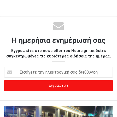
Η ημερήσια ενημέρωσή σας
Εγγραφείτε στο newsletter του Hours.gr και δείτε
συγκεντρωμένες τις κυριότερες ειδήσεις της ημέρας.
Ε
ι
σ
ά
γ
ε
τ
ε
τ