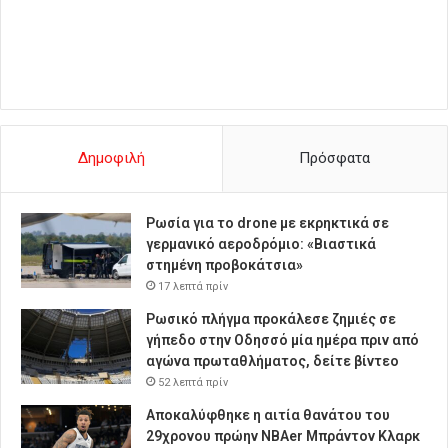
Δημοφιλή
Πρόσφατα
Ρωσία για το drone με εκρηκτικά σε
γερμανικό αεροδρόμιο: «Βιαστικά
στημένη προβοκάτσια»
17 λεπτά πρίν
Ρωσικό πλήγμα προκάλεσε ζημιές σε
γήπεδο στην Οδησσό μία ημέρα πριν από
αγώνα πρωταθλήματος, δείτε βίντεο
52 λεπτά πρίν
Αποκαλύφθηκε η αιτία θανάτου του
29χρονου πρώην NBAer Μπράντον Κλαρκ