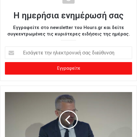
Η ημερήσια ενημέρωσή σας
Εγγραφείτε στο newsletter του Hours.gr και δείτε
συγκεντρωμένες τις κυριότερες ειδήσεις της ημέρας.
Ε
ι
σ
ά
γ
ε
τ
ε
τ
η
ν
η
λ
ε