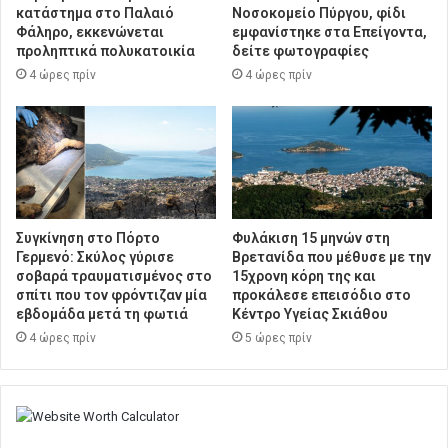
κατάστημα στο Παλαιό
Νοσοκομείο Πύργου, φίδι
Φάληρο, εκκενώνεται
εμφανίστηκε στα Επείγοντα,
προληπτικά πολυκατοικία
δείτε φωτογραφίες
4 ώρες πρίν
4 ώρες πρίν
Συγκίνηση στο Πόρτο
Φυλάκιση 15 μηνών στη
Γερμενό: Σκύλος γύρισε
Βρετανίδα που μέθυσε με την
σοβαρά τραυματισμένος στο
15χρονη κόρη της και
σπίτι που τον φρόντιζαν μία
προκάλεσε επεισόδιο στο
εβδομάδα μετά τη φωτιά
Κέντρο Υγείας Σκιάθου
4 ώρες πρίν
5 ώρες πρίν