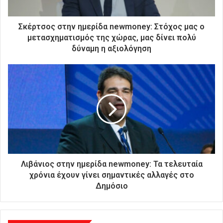
κ
τ
ρ
Σκέρτσος στην ημερίδα newmoney: Στόχος μας ο
ο
μετασχηματισμός της χώρας, μας δίνει πολύ
ν
δύναμη η αξιολόγηση
ι
κ
ή
σ
α
ς
δ
ι
ε
ύ
θ
Λιβάνιος στην ημερίδα newmoney: Τα τελευταία
υ
χρόνια έχουν γίνει σημαντικές αλλαγές στο
ν
Δημόσιο
σ
η