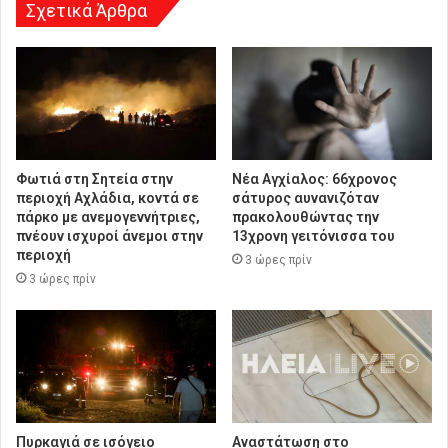
Σχετικά Άρθρα
Φωτιά στη Σητεία στην
Νέα Αγχίαλος: 66χρονος
περιοχή Αχλάδια, κοντά σε
σάτυρος αυνανιζόταν
πάρκο με ανεμογεννήτριες,
πρακολουθώντας την
πνέουν ισχυροί άνεμοι στην
13χρονη γειτόνισσα του
περιοχή
3 ώρες πρίν
3 ώρες πρίν
Πυρκαγιά σε ισόγειο
Αναστάτωση στο