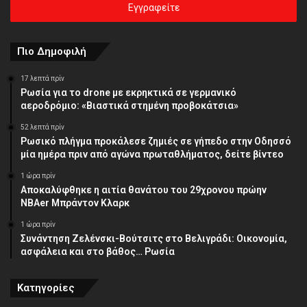
σας
διεύθυνση
Πιο Δημοφιλή
17 λεπτά πρίν
Ρωσία για το drone με εκρηκτικά σε γερμανικό
αεροδρόμιο: «Βιαστικά στημένη προβοκάτσια»
52 λεπτά πρίν
Ρωσικό πλήγμα προκάλεσε ζημιές σε γήπεδο στην Οδησσό
μία ημέρα πριν από αγώνα πρωταθλήματος, δείτε βίντεο
1 ώρα πρίν
Αποκαλύφθηκε η αιτία θανάτου του 29χρονου πρώην
NBAer Μπράντον Κλαρκ
1 ώρα πρίν
Συνάντηση Ζελένσκι-Βούτσιτς στο Βελιγράδι: Οικονομία,
ασφάλεια και στο βάθος… Ρωσία
Κατηγορίες