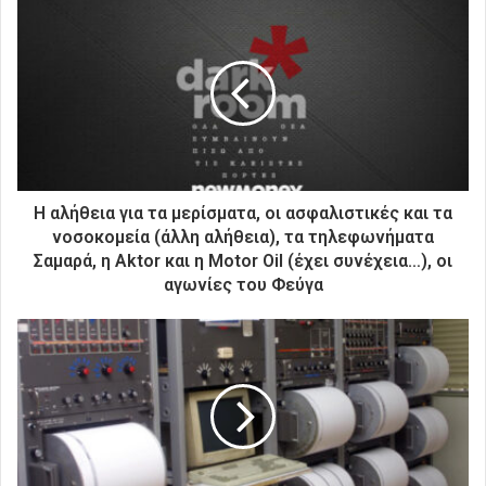
ε
τ
η
ν
η
λ
ε
κ
τ
ρ
Η αλήθεια για τα μερίσματα, οι ασφαλιστικές και τα
ο
νοσοκομεία (άλλη αλήθεια), τα τηλεφωνήματα
ν
Σαμαρά, η Aktor και η Motor Oil (έχει συνέχεια…), οι
ι
αγωνίες του Φεύγα
κ
ή
σ
α
ς
δ
ι
ε
ύ