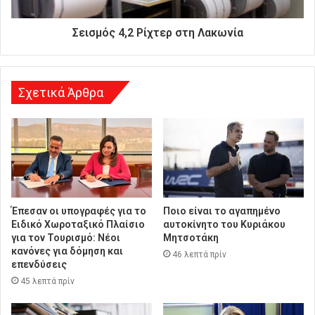
θ
υ
Σεισμός 4,2 Ρίχτερ στη Λακωνία
ν
σ
η
Σχετικά Άρθρα
Έπεσαν οι υπογραφές για το
Ποιο είναι το αγαπημένο
Ειδικό Χωροταξικό Πλαίσιο
αυτοκίνητο του Κυριάκου
για τον Τουρισμό: Νέοι
Μητσοτάκη
κανόνες για δόμηση και
46 λεπτά πρίν
επενδύσεις
45 λεπτά πρίν