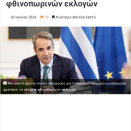
φθινοπωρινών εκλογών
30 Ιουνίου 2026
19
Λιγότερο από ένα λεπτό
Με «οδικό χάρτη» στους υπουργούς για το δεύτερο εξάμηνο η κυβέρνηση
φρενάρει τα σενάρια φθινοπωρινών εκλογών