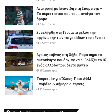
6 λεπτά πρίν
Ανατροπή με Ιωαννίδη στη Σπόρτινγκ –
Το περιστατικό που του… ανοίγει τον
δρόμο
8 λεπτά πρίν
Συνελήφθη στη Γερμανία μέλος της
οργάνωσης των τσιγαράδων του «Έντικ»
9 λεπτά πρίν
Άγριος καβγάς στη Θήβα: Ρομά πήρε το
αυτοκίνητο και άρχισε να εμβολίζει το ΙΧ
ενός αλλοδαπού, δείτε βίντεο
15 λεπτά πρίν
Τουρισμός για Όλους: Ποια ΑΦΜ
υποβάλουν σήμερα αιτήσεις
21 λεπτά πρίν