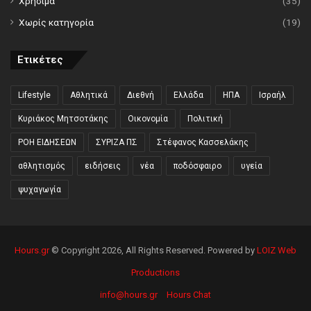
Χρήσιμα
(35)
Χωρίς κατηγορία
(19)
Ετικέτες
Lifestyle
Αθλητικά
Διεθνή
Ελλάδα
ΗΠΑ
Ισραήλ
Κυριάκος Μητσοτάκης
Οικονομία
Πολιτική
ΡΟΗ ΕΙΔΗΣΕΩΝ
ΣΥΡΙΖΑ ΠΣ
Στέφανος Κασσελάκης
αθλητισμός
ειδήσεις
νέα
ποδόσφαιρο
υγεία
ψυχαγωγία
Hours.gr
© Copyright 2026, All Rights Reserved. Powered by
LOIZ Web
Productions
info@hours.gr
Hours Chat