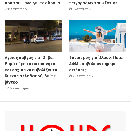
που του… ανοίγει τον δρόμο
τσιγαράδων του «Έντικ»
8 λεπτά πρίν
9 λεπτά πρίν
Άγριος καβγάς στη Θήβα:
Τουρισμός για Όλους: Ποια
Ρομά πήρε το αυτοκίνητο
ΑΦΜ υποβάλουν σήμερα
και άρχισε να εμβολίζει το
αιτήσεις
ΙΧ ενός αλλοδαπού, δείτε
21 λεπτά πρίν
βίντεο
15 λεπτά πρίν