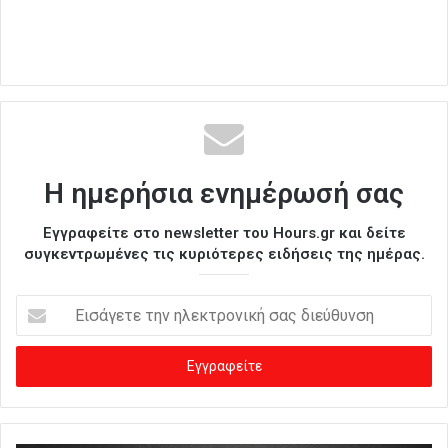
Η ημερήσια ενημέρωσή σας
Εγγραφείτε στο newsletter του Hours.gr και δείτε
συγκεντρωμένες τις κυριότερες ειδήσεις της ημέρας.
Ε
ι
σ
ά
γ
ε
τ