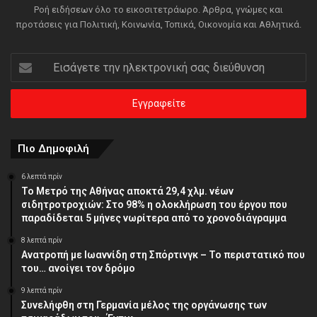
Ροή ειδήσεων όλο το εικοσιτετράωρο. Άρθρα, γνώμες και
προτάσεις για Πολιτική, Κοινωνία, Τοπικά, Οικονομία και Αθλητικά.
Εισάγετε
την
ηλεκτρονική
σας
διεύθυνση
Πιο Δημοφιλή
6 λεπτά πρίν
Το Μετρό της Αθήνας αποκτά 29,4 χλμ. νέων
σιδητροτροχιών: Στο 98% η ολοκλήρωση του έργου που
παραδίδεται 5 μήνες νωρίτερα από το χρονοδιάγραμμα
8 λεπτά πρίν
Ανατροπή με Ιωαννίδη στη Σπόρτινγκ – Το περιστατικό που
του… ανοίγει τον δρόμο
9 λεπτά πρίν
Συνελήφθη στη Γερμανία μέλος της οργάνωσης των