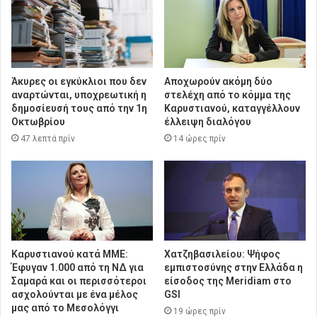
Άκυρες οι εγκύκλιοι που δεν
Αποχωρούν ακόμη δύο
αναρτώνται, υποχρεωτική η
στελέχη από το κόμμα της
δημοσίευσή τους από την 1η
Καρυστιανού, καταγγέλλουν
Οκτωβρίου
έλλειψη διαλόγου
47 λεπτά πρίν
14 ώρες πρίν
Καρυστιανού κατά ΜΜΕ:
Χατζηβασιλείου: Ψήφος
Έφυγαν 1.000 από τη ΝΔ για
εμπιστοσύνης στην Ελλάδα η
Σαμαρά και οι περισσότεροι
είσοδος της Meridiam στο
ασχολούνται με ένα μέλος
GSI
μας από το Μεσολόγγι
19 ώρες πρίν