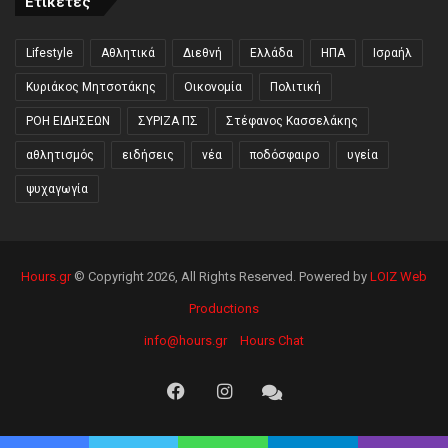
Ετικέτες
Lifestyle
Αθλητικά
Διεθνή
Ελλάδα
ΗΠΑ
Ισραήλ
Κυριάκος Μητσοτάκης
Οικονομία
Πολιτική
ΡΟΗ ΕΙΔΗΣΕΩΝ
ΣΥΡΙΖΑ ΠΣ
Στέφανος Κασσελάκης
αθλητισμός
ειδήσεις
νέα
ποδόσφαιρο
υγεία
ψυχαγωγία
Hours.gr
© Copyright 2026, All Rights Reserved. Powered by
LOIZ Web
Productions
info@hours.gr
Hours Chat
Facebook
Instagram
Hours
Chat