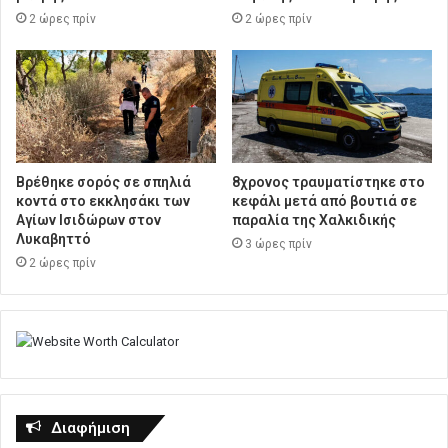
2 ώρες πρίν
2 ώρες πρίν
Βρέθηκε σορός σε σπηλιά
8χρονος τραυματίστηκε στο
κοντά στο εκκλησάκι των
κεφάλι μετά από βουτιά σε
Αγίων Ισιδώρων στον
παραλία της Χαλκιδικής
Λυκαβηττό
3 ώρες πρίν
2 ώρες πρίν
Διαφήμιση