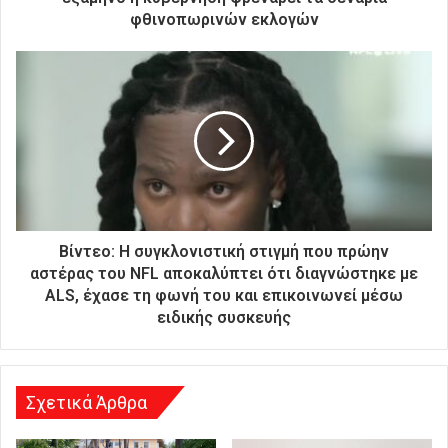
ν
φθινοπωρινών εκλογών
ι
κ
ή
σ
α
ς
δ
ι
ε
ύ
θ
Βίντεο: Η συγκλονιστική στιγμή που πρώην
υ
αστέρας του NFL αποκαλύπτει ότι διαγνώστηκε με
ν
ALS, έχασε τη φωνή του και επικοινωνεί μέσω
σ
ειδικής συσκευής
η
Σχετικά Άρθρα