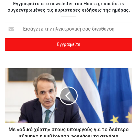
Εγγραφείτε στο newsletter του Hours.gr και δείτε
συγκεντρωμένες τις κυριότερες ειδήσεις της ημέρας.
Ε
ι
σ
ά
γ
ε
τ
ε
τ
η
ν
η
λ
ε
κ
τ
ρ
Με «οδικό χάρτη» στους υπουργούς για το δεύτερο
ο
εξάμηνο η κυβέρνηση φρενάρει τα σενάρια