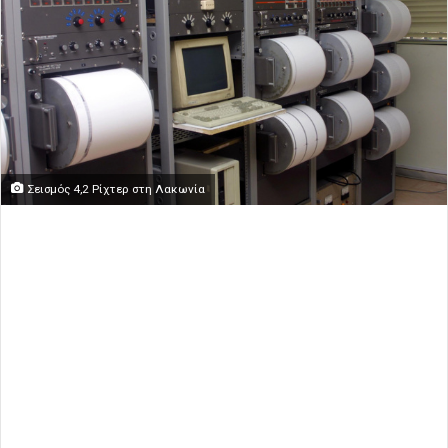
Σεισμός 4,2 Ρίχτερ στη Λακωνία