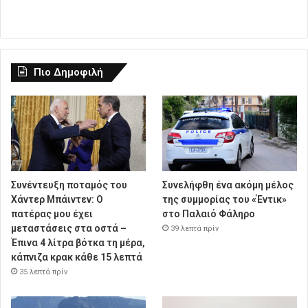
Πιο Δημοφιλή
Συνέντευξη ποταμός του
Συνελήφθη ένα ακόμη μέλος
Χάντερ Μπάιντεν: Ο
της συμμορίας του «Έντικ»
πατέρας μου έχει
στο Παλαιό Φάληρο
μεταστάσεις στα οστά –
39 λεπτά πρίν
Έπινα 4 λίτρα βότκα τη μέρα,
κάπνιζα κρακ κάθε 15 λεπτά
35 λεπτά πρίν