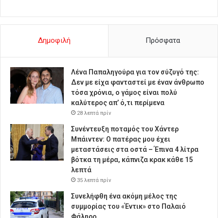
Δημοφιλή
Πρόσφατα
Λένα Παπαληγούρα για τον σύζυγό της:
Δεν με είχα φανταστεί με έναν άνθρωπο
τόσα χρόνια, ο γάμος είναι πολύ
καλύτερος απ’ ό,τι περίμενα
28 λεπτά πρίν
Συνέντευξη ποταμός του Χάντερ
Μπάιντεν: Ο πατέρας μου έχει
μεταστάσεις στα οστά – Έπινα 4 λίτρα
βότκα τη μέρα, κάπνιζα κρακ κάθε 15
λεπτά
35 λεπτά πρίν
Συνελήφθη ένα ακόμη μέλος της
συμμορίας του «Έντικ» στο Παλαιό
Φάληρο