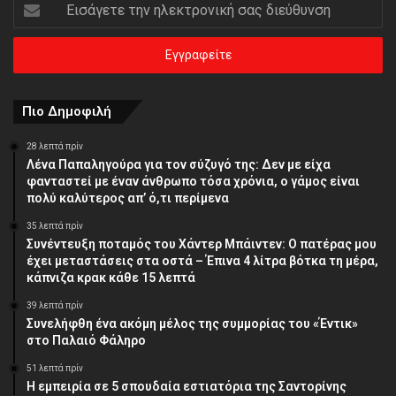
Εισάγετε
την
ηλεκτρονική
σας
διεύθυνση
Πιο Δημοφιλή
28 λεπτά πρίν
Λένα Παπαληγούρα για τον σύζυγό της: Δεν με είχα
φανταστεί με έναν άνθρωπο τόσα χρόνια, ο γάμος είναι
πολύ καλύτερος απ’ ό,τι περίμενα
35 λεπτά πρίν
Συνέντευξη ποταμός του Χάντερ Μπάιντεν: Ο πατέρας μου
έχει μεταστάσεις στα οστά – Έπινα 4 λίτρα βότκα τη μέρα,
κάπνιζα κρακ κάθε 15 λεπτά
39 λεπτά πρίν
Συνελήφθη ένα ακόμη μέλος της συμμορίας του «Έντικ»
στο Παλαιό Φάληρο
51 λεπτά πρίν
Η εμπειρία σε 5 σπουδαία εστιατόρια της Σαντορίνης