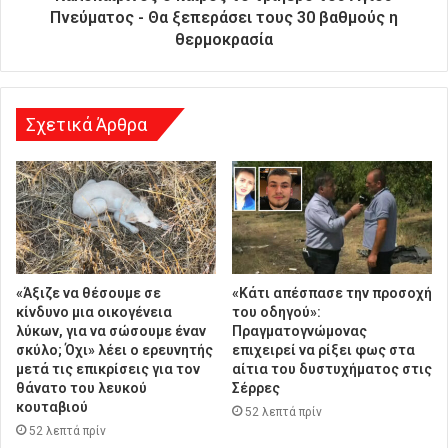
θ
Πνεύματος - Θα ξεπεράσει τους 30 βαθμούς η
υ
θερμοκρασία
ν
σ
η
Σχετικά Άρθρα
«Άξιζε να θέσουμε σε
«Κάτι απέσπασε την προσοχή
κίνδυνο μια οικογένεια
του οδηγού»:
λύκων, για να σώσουμε έναν
Πραγματογνώμονας
σκύλο; Όχι» λέει ο ερευνητής
επιχειρεί να ρίξει φως στα
μετά τις επικρίσεις για τον
αίτια του δυστυχήματος στις
θάνατο του λευκού
Σέρρες
κουταβιού
52 λεπτά πρίν
52 λεπτά πρίν