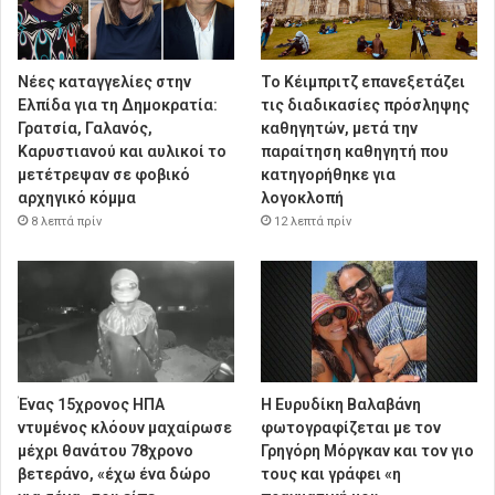
Νέες καταγγελίες στην
Το Κέιμπριτζ επανεξετάζει
Ελπίδα για τη Δημοκρατία:
τις διαδικασίες πρόσληψης
Γρατσία, Γαλανός,
καθηγητών, μετά την
Καρυστιανού και αυλικοί το
παραίτηση καθηγητή που
μετέτρεψαν σε φοβικό
κατηγορήθηκε για
αρχηγικό κόμμα
λογοκλοπή
8 λεπτά πρίν
12 λεπτά πρίν
Ένας 15χρονος ΗΠΑ
Η Ευρυδίκη Βαλαβάνη
ντυμένος κλόουν μαχαίρωσε
φωτογραφίζεται με τον
μέχρι θανάτου 78χρονο
Γρηγόρη Μόργκαν και τον γιο
βετεράνο, «έχω ένα δώρο
τους και γράφει «η