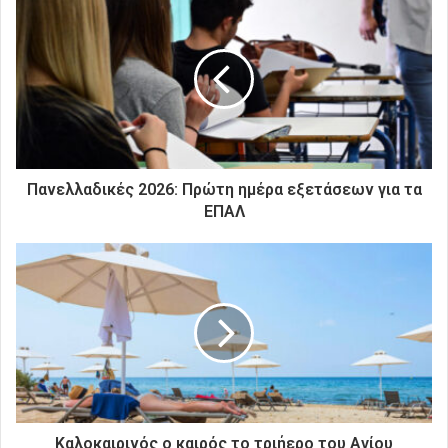
τ
η
ν
η
λ
ε
κ
τ
ρ
Πανελλαδικές 2026: Πρώτη ημέρα εξετάσεων για τα
ο
ΕΠΑΛ
ν
ι
κ
ή
σ
α
ς
δ
ι
ε
ύ
Καλοκαιρινός ο καιρός το τριήερο του Αγίου