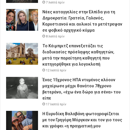
7 λεπτά πρίν
Νέες καταγγελίες στην Ελπίδα για τη
Δημοκρατία: Γρατσία, Γαλανός,
Καρυστιανού και αυλικοί το μετέτρεψαν
σε φοβικό αρχηγικό κόμμα
8 λεπτά πρίν
Το Κέιμπριτζ επανεξετάζει τις
διαδικασίες πρόσληψης καθηγητών,
μετά την παραίτηση καθηγητή που
κατηγορήθηκε για λογοκλοπή
12 λεπτά πρίν
Ένας 15χρονος ΗΠΑ ντυμένος κλόουν
μαχαίρωσε μέχρι θανάτου 78χρονο
βετεράνο, «έχω ένα δώρο για σένα» του
είπε
17 λεπτά πρίν
Η Ευρυδίκη Βαλαβάνη φωτογραφίζεται
με τον Γρηγόρη Μόργκαν και τον γιο τους
και γράφει «η πραγματική μου