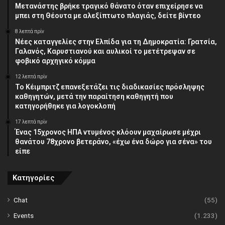
Μετανάστης βρήκε τραγικό θάνατο όταν επιχείρησε να
μπει στη Θέουτα με αλεξίπτωτο πλαγιάς, δείτε βίντεο
8 λεπτά πρίν
Νέες καταγγελίες στην Ελπίδα για τη Δημοκρατία: Γρατσία,
Γαλανός, Καρυστιανού και αυλικοί το μετέτρεψαν σε
φοβικό αρχηγικό κόμμα
12 λεπτά πρίν
Το Κέιμπριτζ επανεξετάζει τις διαδικασίες πρόσληψης
καθηγητών, μετά την παραίτηση καθηγητή που
κατηγορήθηκε για λογοκλοπή
17 λεπτά πρίν
Ένας 15χρονος ΗΠΑ ντυμένος κλόουν μαχαίρωσε μέχρι
θανάτου 78χρονο βετεράνο, «έχω ένα δώρο για σένα» του
είπε
Κατηγορίες
Chat
(55)
Events
(1.233)