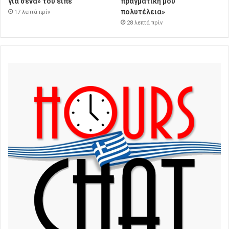
για σένα» του είπε
πραγματική μου
πολυτέλεια»
17 λεπτά πρίν
28 λεπτά πρίν