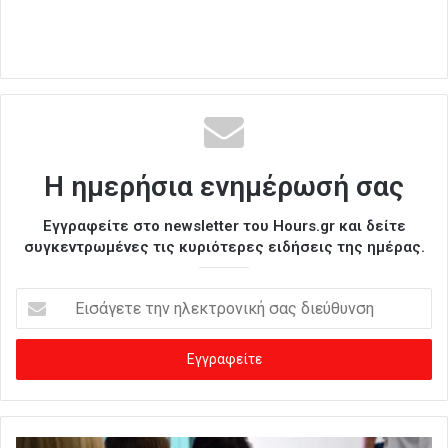
Η ημερήσια ενημέρωσή σας
Εγγραφείτε στο newsletter του Hours.gr και δείτε
συγκεντρωμένες τις κυριότερες ειδήσεις της ημέρας.
Ε
ι
σ
ά
γ
ε
τ
ε