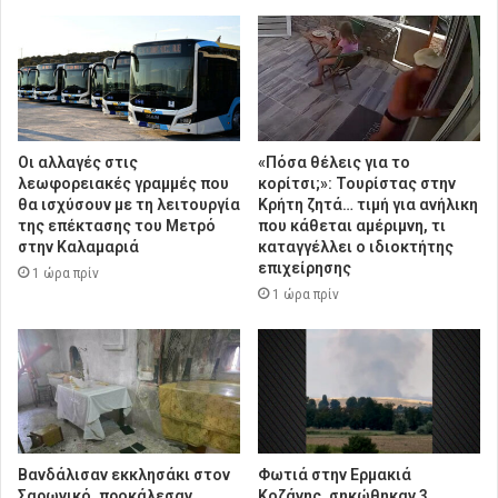
Οι αλλαγές στις
«Πόσα θέλεις για το
λεωφορειακές γραμμές που
κορίτσι;»: Τουρίστας στην
θα ισχύσουν με τη λειτουργία
Κρήτη ζητά… τιμή για ανήλικη
της επέκτασης του Μετρό
που κάθεται αμέριμνη, τι
στην Καλαμαριά
καταγγέλλει ο ιδιοκτήτης
επιχείρησης
1 ώρα πρίν
1 ώρα πρίν
Βανδάλισαν εκκλησάκι στον
Φωτιά στην Ερμακιά
Σαρωνικό, προκάλεσαν
Κοζάνης, σηκώθηκαν 3