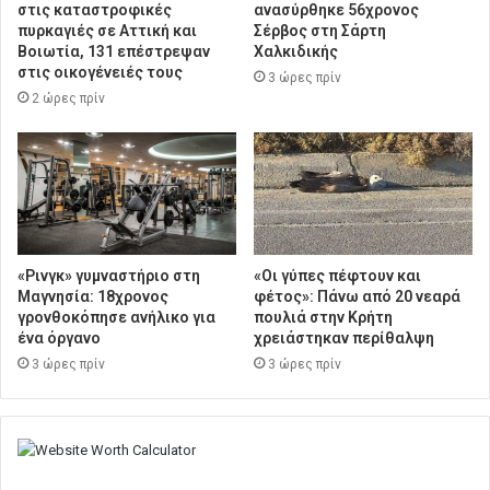
στις καταστροφικές
ανασύρθηκε 56χρονος
πυρκαγιές σε Αττική και
Σέρβος στη Σάρτη
Βοιωτία, 131 επέστρεψαν
Χαλκιδικής
στις οικογένειές τους
3 ώρες πρίν
2 ώρες πρίν
«Ρινγκ» γυμναστήριο στη
«Οι γύπες πέφτουν και
Μαγνησία: 18χρονος
φέτος»: Πάνω από 20 νεαρά
γρονθοκόπησε ανήλικο για
πουλιά στην Κρήτη
ένα όργανο
χρειάστηκαν περίθαλψη
3 ώρες πρίν
3 ώρες πρίν