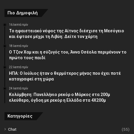
διεύθυνση
Πιο Δημοφιλή
16 λεπτά πρίν
Το ηφαιστειακό νέφος της Αίτνας διέσχισε τη Μεσόγειο
και έφτασε μέχρι τη Λιβύη: Δείτε τον χάρτη
18 λεπτά πρίν
Ο Τζον Χαμ και η σύζυγός του, Άννα Οσέολα περιμένουν το
πρώτο τους παιδί
22 λεπτά πρίν
ΗΠΑ: Ο Ιούλιος ήταν ο θερμότερος μήνας που έχει ποτέ
καταγραφεί στη χώρα
24 λεπτά πρίν
Κολύμβηση: Πανελλήνιο ρεκόρ ο Μάρκος στα 200μ
ελεύθερο, όγδοη με ρεκόρ η Ελλάδα στα 4Χ200μ
Κατηγορίες
Chat
(55)