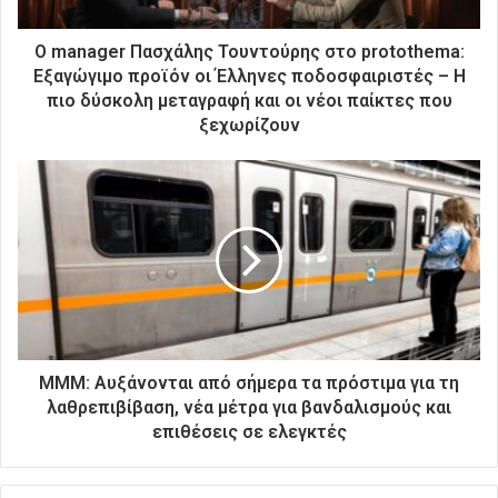
κ
τ
ρ
Ο manager Πασχάλης Τουντούρης στο protothema:
ο
Εξαγώγιμο προϊόν οι Έλληνες ποδοσφαιριστές – Η
ν
πιο δύσκολη μεταγραφή και οι νέοι παίκτες που
ι
ξεχωρίζουν
κ
ή
σ
α
ς
δ
ι
ε
ύ
θ
υ
ΜΜΜ: Αυξάνονται από σήμερα τα πρόστιμα για τη
ν
λαθρεπιβίβαση, νέα μέτρα για βανδαλισμούς και
σ
επιθέσεις σε ελεγκτές
η