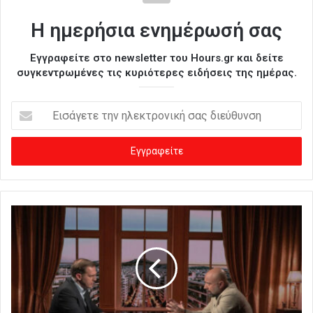
Η ημερήσια ενημέρωσή σας
Εγγραφείτε στο newsletter του Hours.gr και δείτε
συγκεντρωμένες τις κυριότερες ειδήσεις της ημέρας.
Ε
ι
σ
ά
γ
ε
τ
ε
τ
η
ν
η
λ
ε