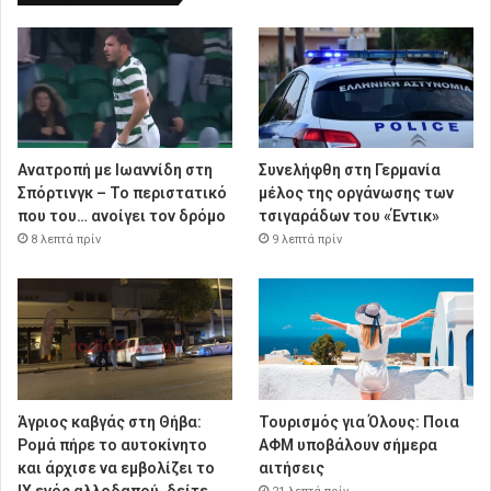
Ανατροπή με Ιωαννίδη στη
Συνελήφθη στη Γερμανία
Σπόρτινγκ – Το περιστατικό
μέλος της οργάνωσης των
που του… ανοίγει τον δρόμο
τσιγαράδων του «Έντικ»
8 λεπτά πρίν
9 λεπτά πρίν
Άγριος καβγάς στη Θήβα:
Τουρισμός για Όλους: Ποια
Ρομά πήρε το αυτοκίνητο
ΑΦΜ υποβάλουν σήμερα
και άρχισε να εμβολίζει το
αιτήσεις
ΙΧ ενός αλλοδαπού, δείτε