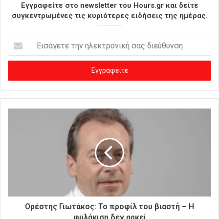
Εγγραφείτε στο newsletter του Hours.gr και δείτε
συγκεντρωμένες τις κυριότερες ειδήσεις της ημέρας.
Ε
ι
σ
ά
γ
ε
τ
ε
τ
η
ν
η
λ
ε
κ
τ
ρ
Ορέστης Γιωτάκος: Το προφίλ του βιαστή – Η
ο
φυλάκιση δεν αρκεί