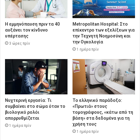
Η εμμηνόπαυση πριν τα 40
Metropolitan Hospital: Στο
αυξάνει τον κίνδυνο
επίκεντρο των εξελίξεων για
υπέρτασης
την Τεχνητή Νοημοσύνη και
την Ογκολογία
3 ώρες πρίν
1 ημέρα πρίν
Νυχτερινή εργασία: Τι
Το ελληνικό παράδοξο:
συμβαίνει στο σώμα όταν το
«Πρωτιά» στους
βιολογικό ρολόι
τομογράφους, «κάτω από τη
απορρυθμίζεται
βάση» στα δεδομένα για τη
χρήση τους
1 ημέρα πρίν
1 ημέρα πρίν