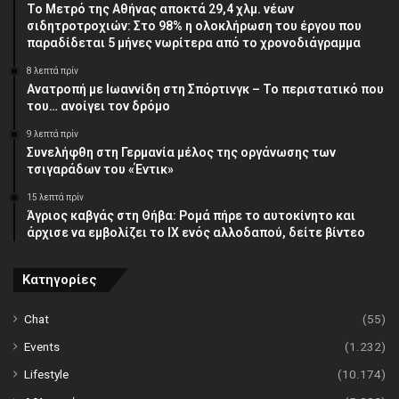
Το Μετρό της Αθήνας αποκτά 29,4 χλμ. νέων
σιδητροτροχιών: Στο 98% η ολοκλήρωση του έργου που
παραδίδεται 5 μήνες νωρίτερα από το χρονοδιάγραμμα
8 λεπτά πρίν
Ανατροπή με Ιωαννίδη στη Σπόρτινγκ – Το περιστατικό που
του… ανοίγει τον δρόμο
9 λεπτά πρίν
Συνελήφθη στη Γερμανία μέλος της οργάνωσης των
τσιγαράδων του «Έντικ»
15 λεπτά πρίν
Άγριος καβγάς στη Θήβα: Ρομά πήρε το αυτοκίνητο και
άρχισε να εμβολίζει το ΙΧ ενός αλλοδαπού, δείτε βίντεο
Κατηγορίες
Chat
(55)
Events
(1.232)
Lifestyle
(10.174)