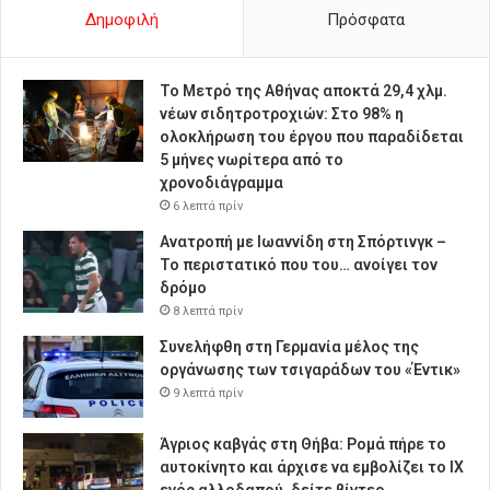
Δημοφιλή
Πρόσφατα
Το Μετρό της Αθήνας αποκτά 29,4 χλμ.
νέων σιδητροτροχιών: Στο 98% η
ολοκλήρωση του έργου που παραδίδεται
5 μήνες νωρίτερα από το
χρονοδιάγραμμα
6 λεπτά πρίν
Ανατροπή με Ιωαννίδη στη Σπόρτινγκ –
Το περιστατικό που του… ανοίγει τον
δρόμο
8 λεπτά πρίν
Συνελήφθη στη Γερμανία μέλος της
οργάνωσης των τσιγαράδων του «Έντικ»
9 λεπτά πρίν
Άγριος καβγάς στη Θήβα: Ρομά πήρε το
αυτοκίνητο και άρχισε να εμβολίζει το ΙΧ