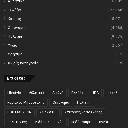
Αθλητικά
(5.882)
Ελλάδα
(22.866)
Κόσμος
(15.071)
Οικονομία
(4.288)
Πολιτική
(9.775)
Υγεία
(2.057)
Χρήσιμα
(35)
Χωρίς κατηγορία
(19)
Ετικέτες
Lifestyle
Αθλητικά
Διεθνή
Ελλάδα
ΗΠΑ
Ισραήλ
Κυριάκος Μητσοτάκης
Οικονομία
Πολιτική
ΡΟΗ ΕΙΔΗΣΕΩΝ
ΣΥΡΙΖΑ ΠΣ
Στέφανος Κασσελάκης
αθλητισμός
ειδήσεις
νέα
ποδόσφαιρο
υγεία