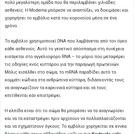
πολύ μεγαλύτερη ομάδα που θα περιλαμβάνει χιλιάδες
ασθενείς. Η Moderna μπόρεσε να αναπτύξει, να δοκιμάσει και
χορηγήσει το εμβόλιο κατά του κορονοϊού μέσα σε ένα
χρόνο.
Το εμβόλιο χρησιμοποιεί DNA που λαμβάνεται από τον όγκο
κάθε ασθενούς. Αυτό το γενετικό απόσπασμα στη συνέχεια
εισάγεται στο αγγελιοφόρο RNA – το μόριο που μεταφέρει
τις οδηγίες ενός κυττάρου για την παραγωγή πρωτεϊνών.
Μόλις εισέλθει στο σώμα, το mRNA παραδίδει αυτό το
κομμάτι κώδικα στα ανθρώπινα κύτταρα, διδάσκοντάς τους
να αναγνωρίζουν τα καρκινικά κύτταρα και να τους
επιτίθενται εάν επιστρέψει.
Η ελπίδα είναι ότι το σώμα θα μπορέσει να τα αναγνωρίσει
και να τα καταστρέψει πριν αρχίσουν να πολλαπλασιάζονται
και να σχηματίσουν όγκους. Το εμβόλιο χορηγείται σε εννέα
δόσεις κάθε τρεις εβδομάδες, μαζί με ένα
Keytruda
κάθε