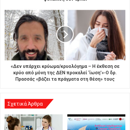
ν
ι
κ
ή
σ
α
ς
δ
ι
ε
ύ
«Δεν υπάρχει κρύωμα/κρυολόγημα – Η έκθεση σε
θ
κρύο από μόνη της ΔΕΝ προκαλεί ‘ίωση’»-Ο δρ.
υ
Πρασσάς «βάζει τα πράγματα στη θέση» τους
ν
σ
η
Σχετικά Άρθρα