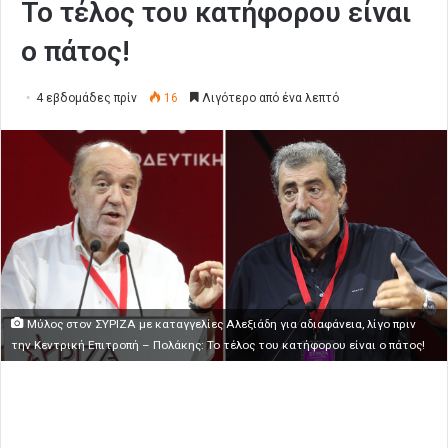
Το τέλος του κατήφορου είναι
ο πάτος!
4 εβδομάδες πρίν
16
Λιγότερο από ένα λεπτό
Μύλος στον ΣΥΡΙΖΑ με καταγγελίες Αλεξιάδη για αδιαφάνεια, λίγο πριν
την Κεντρική Επιτροπή – Πολάκης: Το τέλος του κατήφορου είναι ο πάτος!