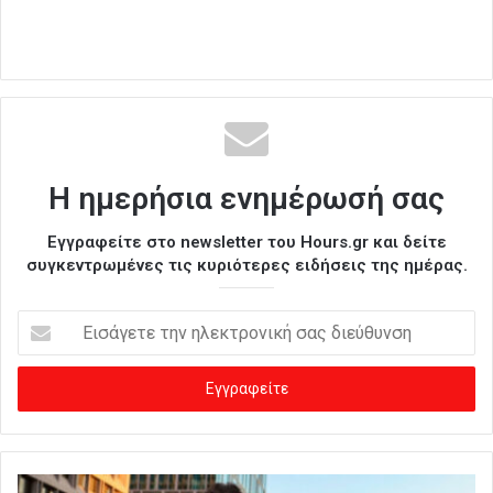
Η ημερήσια ενημέρωσή σας
Εγγραφείτε στο newsletter του Hours.gr και δείτε
συγκεντρωμένες τις κυριότερες ειδήσεις της ημέρας.
Ε
ι
σ
ά
γ
ε
τ
ε