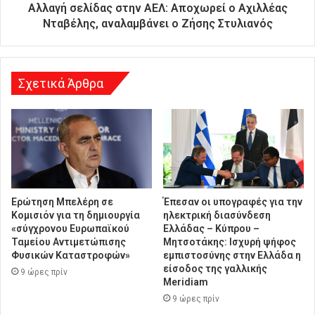
θ
Αλλαγή σελίδας στην ΑΕΛ: Αποχωρεί ο Αχιλλέας
υ
Νταβέλης, αναλαμβάνει ο Ζήσης Στυλιανός
ν
σ
η
Σχετικά Άρθρα
Ερώτηση Μπελέρη σε
Έπεσαν οι υπογραφές για την
Κομισιόν για τη δημιουργία
ηλεκτρική διασύνδεση
«σύγχρονου Ευρωπαϊκού
Ελλάδας – Κύπρου –
Ταμείου Αντιμετώπισης
Μητσοτάκης: Ισχυρή ψήφος
Φυσικών Καταστροφών»
εμπιστοσύνης στην Ελλάδα η
είσοδος της γαλλικής
9 ώρες πρίν
Meridiam
9 ώρες πρίν