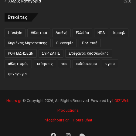
Χωρίς κατηγορία
(20)
Ετικέτες
Lifestyle
Αθλητικά
Διεθνή
Ελλάδα
ΗΠΑ
Ισραήλ
Κυριάκος Μητσοτάκης
Οικονομία
Πολιτική
ΡΟΗ ΕΙΔΗΣΕΩΝ
ΣΥΡΙΖΑ ΠΣ
Στέφανος Κασσελάκης
αθλητισμός
ειδήσεις
νέα
ποδόσφαιρο
υγεία
ψυχαγωγία
Hours.gr
© Copyright 2026, All Rights Reserved. Powered by
LOIZ Web
Productions
info@hours.gr
Hours Chat
Facebook
Instagram
Hours