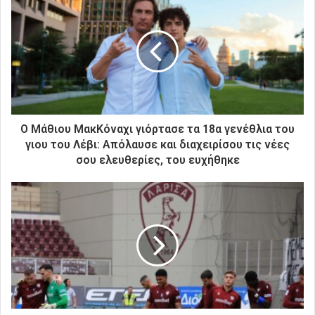
τ
η
ν
η
λ
ε
κ
τ
ρ
Ο Μάθιου ΜακΚόναχι γιόρτασε τα 18α γενέθλια του
ο
γιου του Λέβι: Απόλαυσε και διαχειρίσου τις νέες
ν
σου ελευθερίες, του ευχήθηκε
ι
κ
ή
σ
α
ς
δ
ι
ε
ύ