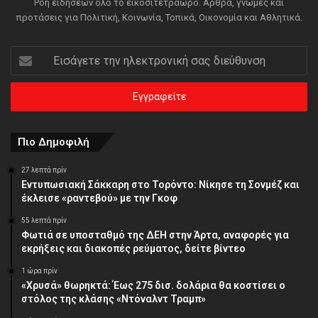
Ροή ειδήσεων όλο το εικοσιτετράωρο. Άρθρα, γνώμες και
προτάσεις για Πολιτική, Κοινωνία, Τοπικά, Οικονομία και Αθλητικά.
Εισάγετε
την
ηλεκτρονική
σας
διεύθυνση
Πιο Δημοφιλή
27 λεπτά πρίν
Εντυπωσιακή Σάκκαρη στο Τορόντο: Νίκησε τη Σονμέζ και
έκλεισε «ραντεβού» με την Γκοφ
55 λεπτά πρίν
Φωτιά σε υποσταθμό της ΔΕΗ στην Άρτα, αναφορές για
εκρήξεις και διακοπές ρεύματος, δείτε βίντεο
1 ώρα πρίν
«Χρυσά» θωρηκτά: Έως 275 δισ. δολάρια θα κοστίσει ο
στόλος της κλάσης «Ντόναλντ Τραμπ»