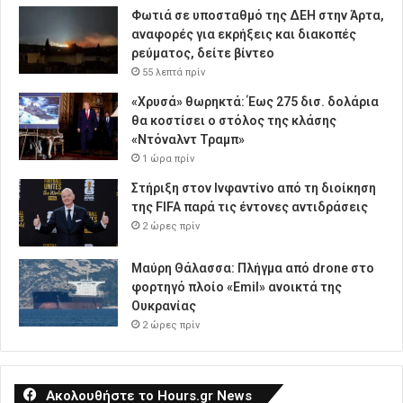
Φωτιά σε υποσταθμό της ΔΕΗ στην Άρτα,
αναφορές για εκρήξεις και διακοπές
ρεύματος, δείτε βίντεο
55 λεπτά πρίν
«Χρυσά» θωρηκτά: Έως 275 δισ. δολάρια
θα κοστίσει ο στόλος της κλάσης
«Ντόναλντ Τραμπ»
1 ώρα πρίν
Στήριξη στον Ινφαντίνο από τη διοίκηση
της FIFA παρά τις έντονες αντιδράσεις
2 ώρες πρίν
Μαύρη Θάλασσα: Πλήγμα από drone στο
φορτηγό πλοίο «Emil» ανοικτά της
Ουκρανίας
2 ώρες πρίν
Ακολουθήστε το Hours.gr News