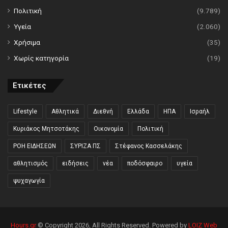
Πολιτική
(9.789)
Υγεία
(2.060)
Χρήσιμα
(35)
Χωρίς κατηγορία
(19)
Ετικέτες
Lifestyle
Αθλητικά
Διεθνή
Ελλάδα
ΗΠΑ
Ισραήλ
Κυριάκος Μητσοτάκης
Οικονομία
Πολιτική
ΡΟΗ ΕΙΔΗΣΕΩΝ
ΣΥΡΙΖΑ ΠΣ
Στέφανος Κασσελάκης
αθλητισμός
ειδήσεις
νέα
ποδόσφαιρο
υγεία
ψυχαγωγία
Hours.gr
© Copyright 2026, All Rights Reserved. Powered by
LOIZ Web