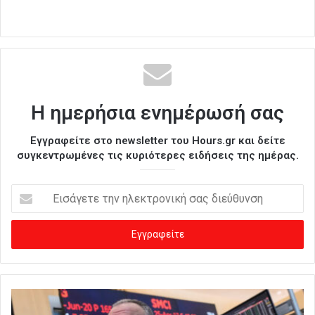
Η ημερήσια ενημέρωσή σας
Εγγραφείτε στο newsletter του Hours.gr και δείτε
συγκεντρωμένες τις κυριότερες ειδήσεις της ημέρας.
Ε
ι
σ
ά
γ
ε
τ
ε
τ