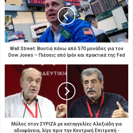
η
ν
η
λ
ε
κ
τ
ρ
Wall Street: Βουτιά πάνω από 570 μονάδες για τον
ο
Dow Jones – Πιέσεις από Ιράν και πρακτικά της Fed
ν
ι
κ
ή
σ
α
ς
δ
ι
ε
ύ
Μύλος στον ΣΥΡΙΖΑ με καταγγελίες Αλεξιάδη για
θ
αδιαφάνεια, λίγο πριν την Κεντρική Επιτροπή -