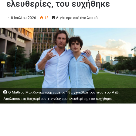
ελευθερίες, του ευχήθηκε
8 Ιουλίου 2026
18
Λιγότερο από ένα λεπτό
Ο Μάθιου ΜακΚόναχι γιόρτασε τα 18α γενέθλια του γιου του Λέβι:
Απόλαυσε και διαχειρίσου τις νέες σου ελευθερίες, του ευχήθηκε