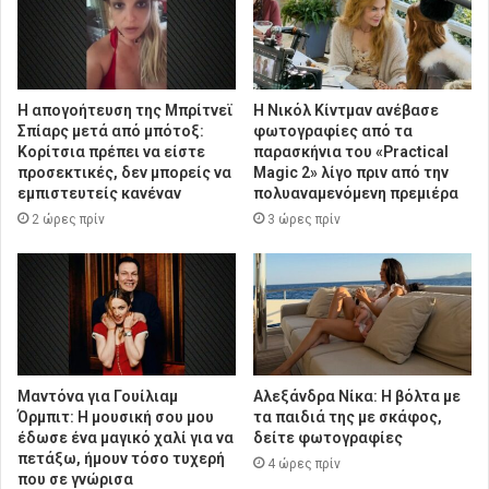
Η απογοήτευση της Μπρίτνεϊ
Η Νικόλ Κίντμαν ανέβασε
Σπίαρς μετά από μπότοξ:
φωτογραφίες από τα
Κορίτσια πρέπει να είστε
παρασκήνια του «Practical
προσεκτικές, δεν μπορείς να
Magic 2» λίγο πριν από την
εμπιστευτείς κανέναν
πολυαναμενόμενη πρεμιέρα
2 ώρες πρίν
3 ώρες πρίν
Μαντόνα για Γουίλιαμ
Αλεξάνδρα Νίκα: Η βόλτα με
Όρμπιτ: Η μουσική σου μου
τα παιδιά της με σκάφος,
έδωσε ένα μαγικό χαλί για να
δείτε φωτογραφίες
πετάξω, ήμουν τόσο τυχερή
4 ώρες πρίν
που σε γνώρισα