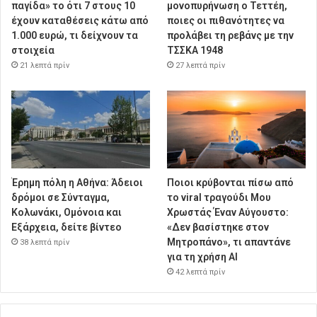
παγίδα» το ότι 7 στους 10
μονοπυρήνωση ο Τεττέη,
έχουν καταθέσεις κάτω από
ποιες οι πιθανότητες να
1.000 ευρώ, τι δείχνουν τα
προλάβει τη ρεβάνς με την
στοιχεία
ΤΣΣΚΑ 1948
21 λεπτά πρίν
27 λεπτά πρίν
Έρημη πόλη η Αθήνα: Άδειοι
Ποιοι κρύβονται πίσω από
δρόμοι σε Σύνταγμα,
το viral τραγούδι Μου
Κολωνάκι, Ομόνοια και
Χρωστάς Έναν Αύγουστο:
Εξάρχεια, δείτε βίντεο
«Δεν βασίστηκε στον
Μητροπάνο», τι απαντάνε
38 λεπτά πρίν
για τη χρήση AI
42 λεπτά πρίν