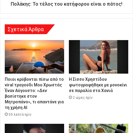
υ
Πολάκης: Το τέλος του κατήφορου είναι ο πάτος!
ν
σ
η
Σχετικά Άρθρα
Ποιοι κρύβονται πίσω από το
Η Σίσσυ Χρηστίδου
viral τραγούδι Μου Χρωστάς
φωτογραφήθηκε με μονοκίνι
Έναν Αύγουστο: «Δεν
σε παραλία στα Χανιά
βασίστηκε στον
2 ώρες πρίν
Μητροπάνο», τι απαντάνε για
τη χρήση AI
59 λεπτά πρίν