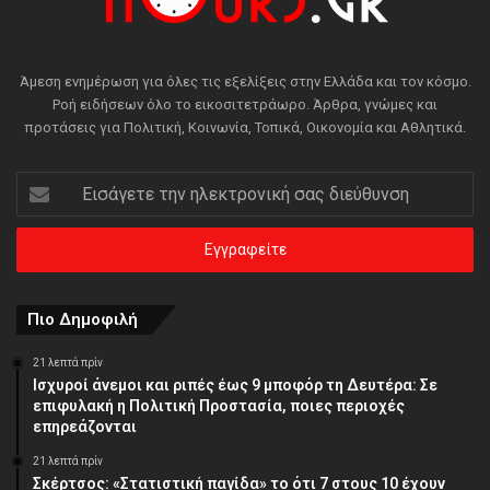
Άμεση ενημέρωση για όλες τις εξελίξεις στην Ελλάδα και τον κόσμο.
Ροή ειδήσεων όλο το εικοσιτετράωρο. Άρθρα, γνώμες και
προτάσεις για Πολιτική, Κοινωνία, Τοπικά, Οικονομία και Αθλητικά.
Εισάγετε
την
ηλεκτρονική
σας
διεύθυνση
Πιο Δημοφιλή
21 λεπτά πρίν
Ισχυροί άνεμοι και ριπές έως 9 μποφόρ τη Δευτέρα: Σε
επιφυλακή η Πολιτική Προστασία, ποιες περιοχές
επηρεάζονται
21 λεπτά πρίν
Σκέρτσος: «Στατιστική παγίδα» το ότι 7 στους 10 έχουν