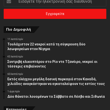
την
ηλεκτρονική
σας
διεύθυνση
Πιο Δημοφιλή
11 λεπτά πρίν
Τουλάχιστον 22 νεκροί κατά τη σύγκρουση δύο
λεωφορείων στον Νίγηρα
43 λεπτά πρίν
Συντριβή ελικοπτέρου στο Ρίο ντε Τζανέιρο, νεκροί οι
τέσσερις επιβαίνοντες
60 λεπτά πρίν
Εκτός ελέγχου μεγάλη δασική πυρκαγιά στον Καναδά,
χιλιάδες αναγκάστηκαν να εγκαταλείψουν τις εστίες τους
1 ώρα πρίν
Δύο θάνατοι λουομένων το Σάββατο σε Λέσβο και Σιθωνία
Κατηγορίες