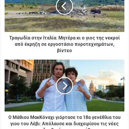
ν
η
λ
ε
κ
τ
ρ
Τραγωδία στην Ιταλία: Μητέρα κι ο γιος της νεκροί
ο
από έκρηξη σε εργοστάσιο πυροτεχνημάτων,
ν
βίντεο
ι
κ
ή
σ
α
ς
δ
ι
ε
ύ
θ
Ο Μάθιου ΜακΚόναχι γιόρτασε τα 18α γενέθλια του
υ
γιου του Λέβι: Απόλαυσε και διαχειρίσου τις νέες
ν