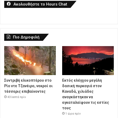
Ακολουθήστε το Hours Chat
Πιο Δημοφιλή
Συντριβή ελικοπτέρου στο
Εκτός ελέγχου μεγάλη
Ρίο ντε Τζανέιρο, νεκροί οι
δασική πυρκαγιά στον
τέσσερις επιβαίνοντες
Καναδά, χιλιάδες
αναγκάστηκαν να
43 λεπτά πρίν
εγκαταλείψουν τις εστίες
τους
1 ώρα πρίν