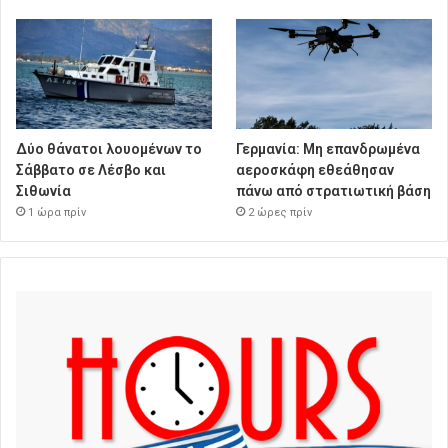
Δύο θάνατοι λουομένων το
Γερμανία: Μη επανδρωμένα
Σάββατο σε Λέσβο και
αεροσκάφη εθεάθησαν
Σιθωνία
πάνω από στρατιωτική βάση
1 ώρα πρίν
2 ώρες πρίν