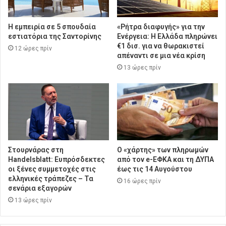
Η εμπειρία σε 5 σπουδαία
«Ρήτρα διαφυγής» για την
εστιατόρια της Σαντορίνης
Ενέργεια: Η Ελλάδα πληρώνει
€1 δισ. για να θωρακιστεί
12 ώρες πρίν
απέναντι σε μια νέα κρίση
13 ώρες πρίν
Στουρνάρας στη
Ο «χάρτης» των πληρωμών
Handelsblatt: Ευπρόσδεκτες
από τον e-ΕΦΚΑ και τη ΔΥΠΑ
οι ξένες συμμετοχές στις
έως τις 14 Αυγούστου
ελληνικές τράπεζες – Τα
16 ώρες πρίν
σενάρια εξαγορών
13 ώρες πρίν