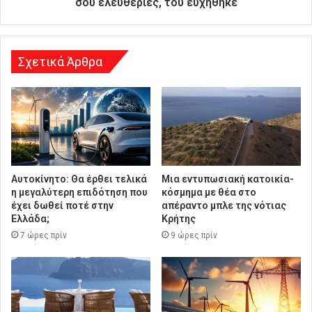
σου ελευθερίες, του ευχήθηκε
σ
η
Σχετικά Άρθρα
Αυτοκίνητο: Θα έρθει τελικά
Μια εντυπωσιακή κατοικία-
η μεγαλύτερη επιδότηση που
κόσμημα με θέα στο
έχει δωθεί ποτέ στην
απέραντο μπλε της νότιας
Ελλάδα;
Κρήτης
7 ώρες πρίν
9 ώρες πρίν