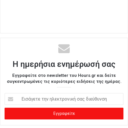
Η ημερήσια ενημέρωσή σας
Εγγραφείτε στο newsletter του Hours.gr και δείτε
συγκεντρωμένες τις κυριότερες ειδήσεις της ημέρας.
Ε
ι
σ
ά
γ
ε