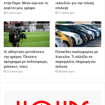
στην Πάρο: Μόνο εγώ και το
«κλειδιά» για την τελική
κορίτσι μου, γράφει
επιλογή
9 λεπτά πρίν
11 λεπτά πρίν
Οι αθλητικές μεταδόσεις
Πινακίδες κυκλοφορίας με
της ημέρας: Πλούσιο
λίγα κλικ: Τι αλλάζει σε
πρόγραμμα με ποδόσφαιρο,
παραγγελία, πληρωμή και
μπάσκετ, τένις
έκδοση
22 λεπτά πρίν
28 λεπτά πρίν