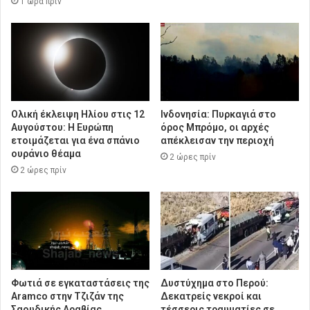
1 ώρα πρίν
Ολική έκλειψη Ηλίου στις 12
Ινδονησία: Πυρκαγιά στο
Αυγούστου: Η Ευρώπη
όρος Μπρόμο, οι αρχές
ετοιμάζεται για ένα σπάνιο
απέκλεισαν την περιοχή
ουράνιο θέαμα
2 ώρες πρίν
2 ώρες πρίν
Φωτιά σε εγκαταστάσεις της
Δυστύχημα στο Περού:
Aramco στην Τζιζάν της
Δεκατρείς νεκροί και
Σαουδικής Αραβίας
τέσσερις τραυματίες σε