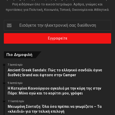
Ροή ειδήσεων όλο το εικοσιτετράωρο. Άρθρα, γνώμες και
προτάσεις για Πολιτική, Κοινωνία, Τοπικά, Οικονομία και Αθλητικά.
Εισάγετε
την
ηλεκτρονική
σας
διεύθυνση
Πιο Δημοφιλή
7 λεπτά πρίν
Ancient Greek Sandals: Πώς το ελληνικό σανδάλι έγινε
διεθνές brand και έφτασε στην Camper
9 λεπτά πρίν
Η Κατερίνα Καινούργιου αγκαλιά με την κόρη της στην
Πάρο: Μόνο εγώ και το κορίτσι μου, γράφει
11 λεπτά πρίν
Μειωμένη Σύνταξη: Όλα όσα πρέπει να γνωρίζετε – Τα
«κλειδιά» για την τελική επιλογή