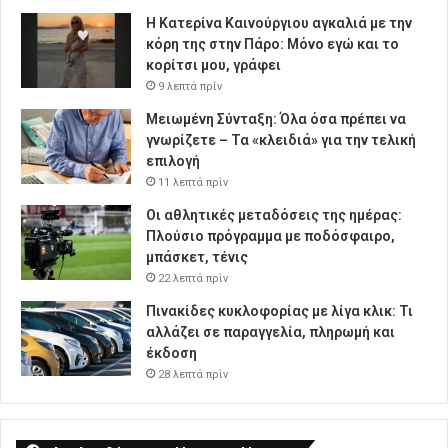
Η Κατερίνα Καινούργιου αγκαλιά με την
κόρη της στην Πάρο: Μόνο εγώ και το
κορίτσι μου, γράφει
9 λεπτά πρίν
Μειωμένη Σύνταξη: Όλα όσα πρέπει να
γνωρίζετε – Τα «κλειδιά» για την τελική
επιλογή
11 λεπτά πρίν
Οι αθλητικές μεταδόσεις της ημέρας:
Πλούσιο πρόγραμμα με ποδόσφαιρο,
μπάσκετ, τένις
22 λεπτά πρίν
Πινακίδες κυκλοφορίας με λίγα κλικ: Τι
αλλάζει σε παραγγελία, πληρωμή και
έκδοση
28 λεπτά πρίν