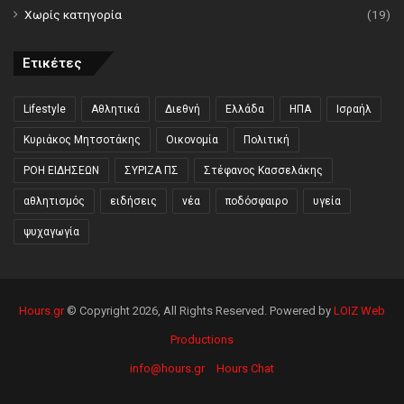
Χωρίς κατηγορία
(19)
Ετικέτες
Lifestyle
Αθλητικά
Διεθνή
Ελλάδα
ΗΠΑ
Ισραήλ
Κυριάκος Μητσοτάκης
Οικονομία
Πολιτική
ΡΟΗ ΕΙΔΗΣΕΩΝ
ΣΥΡΙΖΑ ΠΣ
Στέφανος Κασσελάκης
αθλητισμός
ειδήσεις
νέα
ποδόσφαιρο
υγεία
ψυχαγωγία
Hours.gr
© Copyright 2026, All Rights Reserved. Powered by
LOIZ Web
Productions
info@hours.gr
Hours Chat