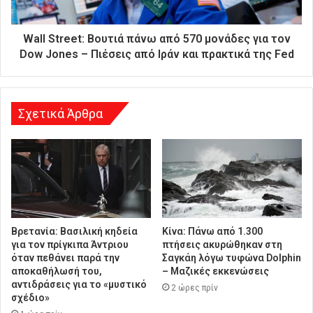
ε
ύ
θ
Wall Street: Βουτιά πάνω από 570 μονάδες για τον
υ
Dow Jones – Πιέσεις από Ιράν και πρακτικά της Fed
ν
σ
η
Σχετικά Άρθρα
Βρετανία: Βασιλική κηδεία
Κίνα: Πάνω από 1.300
για τον πρίγκιπα Άντριου
πτήσεις ακυρώθηκαν στη
όταν πεθάνει παρά την
Σαγκάη λόγω τυφώνα Dolphin
αποκαθήλωσή του,
– Μαζικές εκκενώσεις
αντιδράσεις για το «μυστικό
2 ώρες πρίν
σχέδιο»