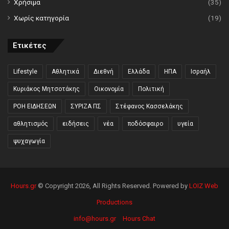
Χρήσιμα
(35)
Χωρίς κατηγορία
(19)
Ετικέτες
Lifestyle
Αθλητικά
Διεθνή
Ελλάδα
ΗΠΑ
Ισραήλ
Κυριάκος Μητσοτάκης
Οικονομία
Πολιτική
ΡΟΗ ΕΙΔΗΣΕΩΝ
ΣΥΡΙΖΑ ΠΣ
Στέφανος Κασσελάκης
αθλητισμός
ειδήσεις
νέα
ποδόσφαιρο
υγεία
ψυχαγωγία
Hours.gr
© Copyright 2026, All Rights Reserved. Powered by
LOIZ Web
Productions
info@hours.gr
Hours Chat