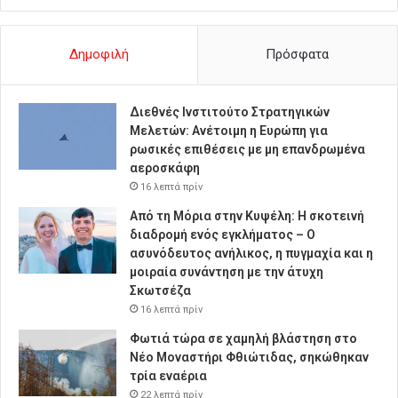
Δημοφιλή
Πρόσφατα
Διεθνές Ινστιτούτο Στρατηγικών
Μελετών: Ανέτοιμη η Ευρώπη για
ρωσικές επιθέσεις με μη επανδρωμένα
αεροσκάφη
16 λεπτά πρίν
Από τη Μόρια στην Κυψέλη: Η σκοτεινή
διαδρομή ενός εγκλήματος – Ο
ασυνόδευτος ανήλικος, η πυγμαχία και η
μοιραία συνάντηση με την άτυχη
Σκωτσέζα
16 λεπτά πρίν
Φωτιά τώρα σε χαμηλή βλάστηση στο
Νέο Μοναστήρι Φθιώτιδας, σηκώθηκαν
τρία εναέρια
22 λεπτά πρίν