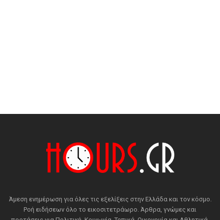
Άμεση ενημέρωση για όλες τις εξελίξεις στην Ελλάδα και τον κόσμο.
Ροή ειδήσεων όλο το εικοσιτετράωρο. Άρθρα, γνώμες και
προτάσεις για Πολιτική, Κοινωνία, Τοπικά, Οικονομία και Αθλητικά.