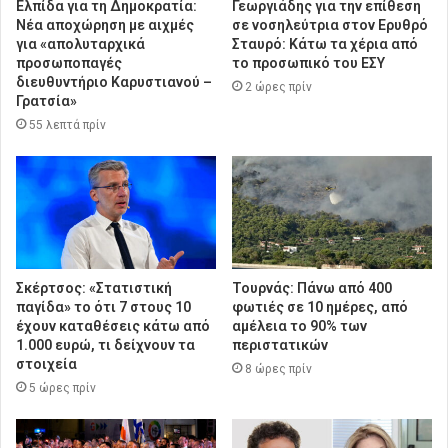
Ελπίδα για τη Δημοκρατία:
Γεωργιάδης για την επίθεση
Νέα αποχώρηση με αιχμές
σε νοσηλεύτρια στον Ερυθρό
για «απολυταρχικά
Σταυρό: Κάτω τα χέρια από
προσωποπαγές
το προσωπικό του ΕΣΥ
διευθυντήριο Καρυστιανού –
2 ώρες πρίν
Γρατσία»
55 λεπτά πρίν
Σκέρτσος: «Στατιστική
Τουρνάς: Πάνω από 400
παγίδα» το ότι 7 στους 10
φωτιές σε 10 ημέρες, από
έχουν καταθέσεις κάτω από
αμέλεια το 90% των
1.000 ευρώ, τι δείχνουν τα
περιστατικών
στοιχεία
8 ώρες πρίν
5 ώρες πρίν