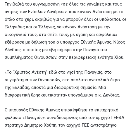
Την βαθιά του ευγνωμοσύνη «σε όλες τις γυναίκες και τους
άντρες των Ενόπλων Δυνάμεων, που κάνουν Ανάσταση με το
όπλο στο χέρι, ακριβώς για να μπορούν όλοι οι υπόλοιποι, οι
Ελληνίδες και οι Έλληνες, να κάνουν Ανάσταση με την
οικογένειά τους, στο σπίτι τους, με αγάπη και ασφάλεια»
εξέφρασε με δήλωσή του ο υπουργός Εθνικής Άμυνας, Νίκος
Δένδιας, ο οποίος μετέβη σήμερα στην Παναγιά του
συμπλέγματος Οινουσσών, στην περιφερειακή ενότητα Χίου.
«Το “Χριστός Ανέστη” εδώ στο νησί της Παναγιάς, στο
συγκρότημα των Οινουσσών, στο απόλυτο ανατολικό άκρο
της Ελλάδας, αποκτά μια διαφορετική σημασία. Μια
διαφορετική θρησκευτικότητα» υπογράμμισε ο κ. Δένδιας.
Ο υπουργός Εθνικής Άμυνας επισκέφθηκε το επιτηρητικό
φυλάκιο «Παναγιάς», συνοδευόμενος από τον αρχηγό ΓΕΕΘΑ
στρατηγό Δημήτριο Χούπη, τον αρχηγό ΓΕΣ αντιστράτηγο