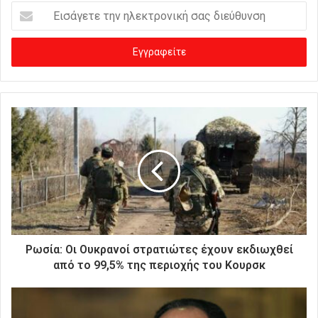
Ε
ι
σ
ά
γ
ε
τ
ε
τ
η
ν
η
λ
ε
κ
τ
ρ
Ρωσία: Οι Ουκρανοί στρατιώτες έχουν εκδιωχθεί
ο
από το 99,5% της περιοχής του Κουρσκ
ν
ι
κ