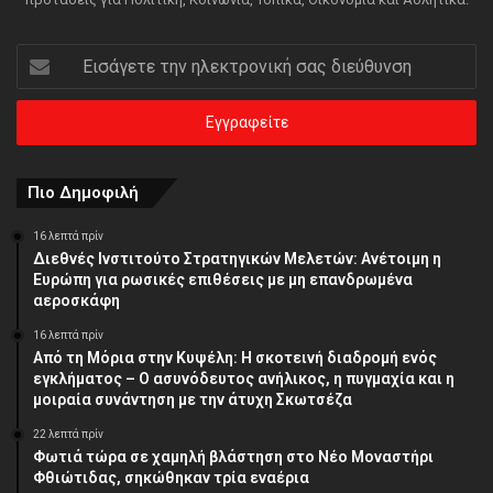
Εισάγετε
την
ηλεκτρονική
σας
διεύθυνση
Πιο Δημοφιλή
16 λεπτά πρίν
Διεθνές Ινστιτούτο Στρατηγικών Μελετών: Ανέτοιμη η
Ευρώπη για ρωσικές επιθέσεις με μη επανδρωμένα
αεροσκάφη
16 λεπτά πρίν
Από τη Μόρια στην Κυψέλη: Η σκοτεινή διαδρομή ενός
εγκλήματος – Ο ασυνόδευτος ανήλικος, η πυγμαχία και η
μοιραία συνάντηση με την άτυχη Σκωτσέζα
22 λεπτά πρίν
Φωτιά τώρα σε χαμηλή βλάστηση στο Νέο Μοναστήρι
Φθιώτιδας, σηκώθηκαν τρία εναέρια