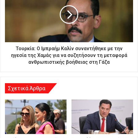
ή
σ
α
ς
δ
ι
ε
ύ
Τουρκία: Ο Ιμπραήμ Καλίν συναντήθηκε με την
θ
ηγεσία της Χαμάς για να συζητήσουν τη μεταφορά
υ
ανθρωπιστικής βοήθειας στη Γάζα
ν
σ
η
Σχετικά Άρθρα