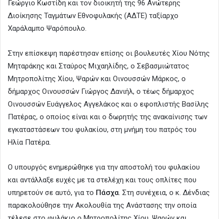
Γεώργιο Κωστίδη και τον διοικητή της 96 Ανώτερης
Διοίκησης Ταγμάτων Εθνοφυλακής (ΑΔΤΕ) ταξίαρχο
Χαράλαμπο Ψαρόπουλο.
Στην επίσκεψη παρέστησαν επίσης οι βουλευτές Χίου Νότης
Μηταράκης και Σταύρος Μιχαηλίδης, ο Σεβασμιώτατος
Μητροπολίτης Χίου, Ψαρών και Οινουσσών Μάρκος, ο
δήμαρχος Οινουσσών Γιώργος Δανιήλ, ο τέως δήμαρχος
Οινουσσών Ευάγγελος Αγγελάκος και ο εφοπλιστής Βασίλης
Πατέρας, ο οποίος είναι και ο δωρητής της ανακαίνισης των
εγκαταστάσεων του φυλακίου, στη μνήμη του πατρός του
Ηλία Πατέρα.
Ο υπουργός ενημερώθηκε για την αποστολή του φυλακίου
και αντάλλαξε ευχές με τα στελέχη και τους οπλίτες που
υπηρετούν σε αυτό, για το
Πάσχα
. Στη συνέχεια, ο κ. Δένδιας
παρακολούθησε την Ακολουθία της Ανάστασης την οποία
τέλεσε στο φυλάκιο ο Μητροπολίτης Χίου, Ψαρών και