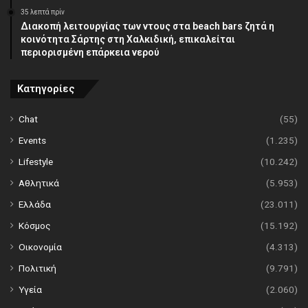
35 λεπτά πρίν
Διακοπή λειτουργίας των ντους στα beach bars ζητά η
κοινότητα Σάρτης στη Χαλκιδική, επικαλείται
περιορισμένη επάρκεια νερού
Κατηγορίες
Chat
(55)
Events
(1.235)
Lifestyle
(10.242)
Αθλητικά
(5.953)
Ελλάδα
(23.011)
Κόσμος
(15.192)
Οικονομία
(4.313)
Πολιτική
(9.791)
Υγεία
(2.060)