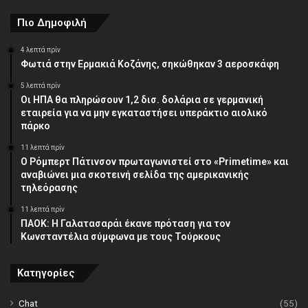
Πιο Δημοφιλή
4 λεπτά πρίν
Φωτιά στην Ερμακιά Κοζάνης, σηκώθηκαν 3 αεροσκάφη
5 λεπτά πρίν
Οι ΗΠΑ θα πληρώσουν 1,2 δισ. δολάρια σε γερμανική
εταιρεία για να μην εγκαταστήσει υπεράκτιο αιολικό
πάρκο
11 λεπτά πρίν
Ο Ρόμπερτ Πάτινσον πρωταγωνιστεί στο «Primetime» και
αναβιώνει μια σκοτεινή σελίδα της αμερικανικής
τηλεόρασης
11 λεπτά πρίν
ΠΑΟΚ: Η Γαλατασαράι έκανε πρόταση για τον
Κωνσταντέλια σύμφωνα με τους Τούρκους
Κατηγορίες
Chat
(55)