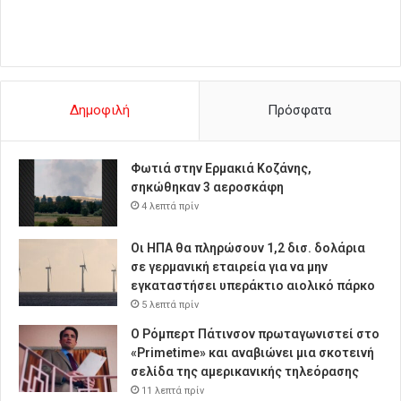
Δημοφιλή
Πρόσφατα
Φωτιά στην Ερμακιά Κοζάνης,
σηκώθηκαν 3 αεροσκάφη
4 λεπτά πρίν
Οι ΗΠΑ θα πληρώσουν 1,2 δισ. δολάρια
σε γερμανική εταιρεία για να μην
εγκαταστήσει υπεράκτιο αιολικό πάρκο
5 λεπτά πρίν
Ο Ρόμπερτ Πάτινσον πρωταγωνιστεί στο
«Primetime» και αναβιώνει μια σκοτεινή
σελίδα της αμερικανικής τηλεόρασης
11 λεπτά πρίν