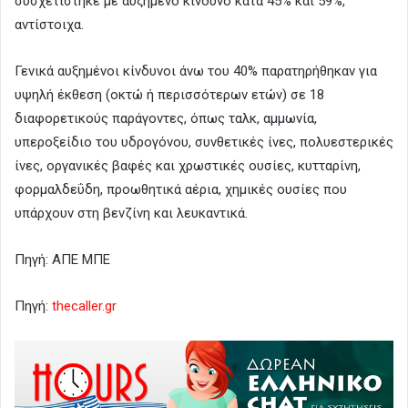
συσχετίστηκε με αυξημένο κίνδυνο κατά 45% και 59%,
αντίστοιχα.
Γενικά αυξημένοι κίνδυνοι άνω του 40% παρατηρήθηκαν για
υψηλή έκθεση (οκτώ ή περισσότερων ετών) σε 18
διαφορετικούς παράγοντες, όπως ταλκ, αμμωνία,
υπεροξείδιο του υδρογόνου, συνθετικές ίνες, πολυεστερικές
ίνες, οργανικές βαφές και χρωστικές ουσίες, κυτταρίνη,
φορμαλδεΰδη, προωθητικά αέρια, χημικές ουσίες που
υπάρχουν στη βενζίνη και λευκαντικά.
Πηγή: ΑΠΕ ΜΠΕ
Πηγή:
thecaller.gr