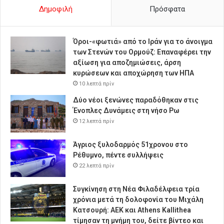
Δημοφιλή
Πρόσφατα
Όροι-«φωτιά» από το Ιράν για το άνοιγμα
των Στενών του Ορμούζ: Επαναφέρει την
αξίωση για αποζημιώσεις, άρση
κυρώσεων και αποχώρηση των ΗΠΑ
10 λεπτά πρίν
Δύο νέοι ξενώνες παραδόθηκαν στις
Ένοπλες Δυνάμεις στη νήσο Ρω
12 λεπτά πρίν
Άγριος ξυλοδαρμός 51χρονου στο
Ρέθυμνο, πέντε συλλήψεις
22 λεπτά πρίν
Συγκίνηση στη Νέα Φιλαδέλφεια τρία
χρόνια μετά τη δολοφονία του Μιχάλη
Κατσουρή: ΑΕΚ και Athens Kallithea
τίμησαν τη μνήμη του, δείτε βίντεο και