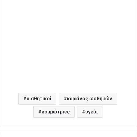
αισθητικοί
καρκίνος ωοθηκών
κομμώτριες
υγεία