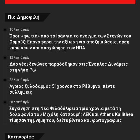
διεύθυνση
Πιο Δημοφιλή
10 λεπτά πρίν
Όροι-«φωτιά» από το Ιράν για το άνοιγμα των Στενών του
Ορμούζ: Επαναφέρει την αξίωση για αποζημιώσεις, άρση
κυρώσεων και αποχώρηση των ΗΠΑ
12 λεπτά πρίν
Δύο νέοι ξενώνες παραδόθηκαν στις Ένοπλες Δυνάμεις
στη νήσο Ρω
22 λεπτά πρίν
Άγριος ξυλοδαρμός 51χρονου στο Ρέθυμνο, πέντε
συλλήψεις
28 λεπτά πρίν
Συγκίνηση στη Νέα Φιλαδέλφεια τρία χρόνια μετά τη
δολοφονία του Μιχάλη Κατσουρή: ΑΕΚ και Athens Kallithea
τίμησαν τη μνήμη του, δείτε βίντεο και φωτογραφίες
Κατηγορίες