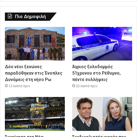
Πιο Δημοφιλή
Δύο νέοι ξενώνες
Άγριος ξυλοδαρμός
παραδόθηκαν στις Ένοπλες
51χρονου στο Ρέθυμνο,
Δυνάμεις στη νήσο Ρω
πέντε συλλήψεις
12 λεπτά πρίν
22 λεπτά πρίν
Συγκίνηση στη Νέα
Συνδικαλιστής ψαράς που