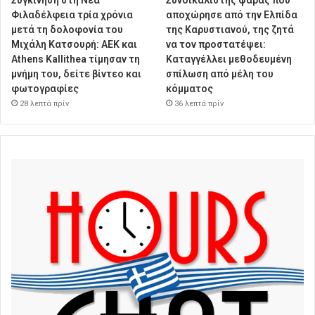
Φιλαδέλφεια τρία χρόνια
αποχώρησε από την Ελπίδα
μετά τη δολοφονία του
της Καρυστιανού, της ζητά
Μιχάλη Κατσουρή: ΑΕΚ και
να τον προστατέψει:
Athens Kallithea τίμησαν τη
Καταγγέλλει μεθοδευμένη
μνήμη του, δείτε βίντεο και
σπίλωση από μέλη του
φωτογραφίες
κόμματος
28 λεπτά πρίν
36 λεπτά πρίν