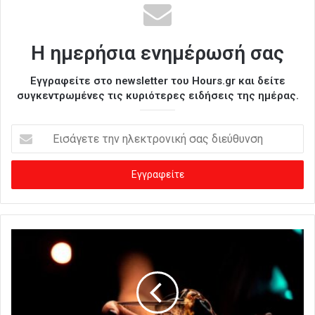
Η ημερήσια ενημέρωσή σας
Εγγραφείτε στο newsletter του Hours.gr και δείτε
συγκεντρωμένες τις κυριότερες ειδήσεις της ημέρας.
Ε
ι
σ
ά
γ
ε
τ
ε
τ
η
ν
η
λ