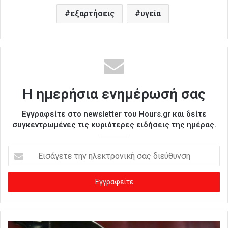
εξαρτήσεις
υγεία
Η ημερήσια ενημέρωσή σας
Εγγραφείτε στο newsletter του Hours.gr και δείτε
συγκεντρωμένες τις κυριότερες ειδήσεις της ημέρας.
Ε
ι
σ
ά
γ
ε
τ
ε