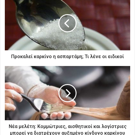
τ
η
ν
η
λ
ε
κ
τ
ρ
Προκαλεί καρκίνο η ασπαρτάμη; Τι λένε οι ειδικοί
ο
ν
ι
κ
ή
σ
α
ς
δ
ι
ε
Νέα μελέτη: Κομμώτριες, αισθητικοί και λογίστριες
ύ
μπορεί να διατρέχουν αυξημένο κίνδυνο καρκίνου