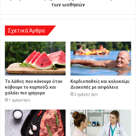
θ
των ωοθηκών
υ
ν
σ
η
Σχετικά Άρθρα
Το λάθος που κάνουμε όταν
Καρδιοπαθείς και καλοκαίρι:
κόβουμε το καρπούζι και
Διακοπές με ασφάλεια
χαλάει πιο γρήγορα
2 ημέρες πρίν
1 ημέρα πρίν