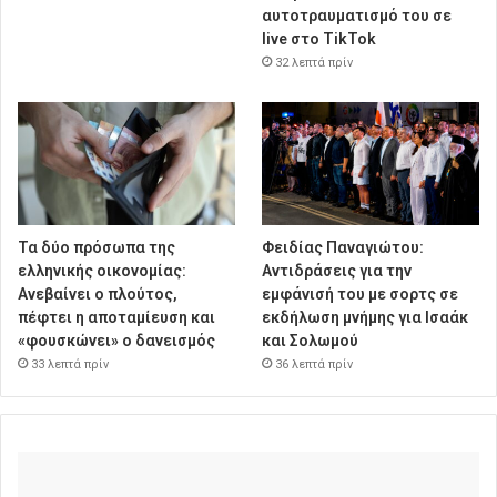
αυτοτραυματισμό του σε
live στο TikTok
32 λεπτά πρίν
Τα δύο πρόσωπα της
Φειδίας Παναγιώτου:
ελληνικής οικονομίας:
Αντιδράσεις για την
Aνεβαίνει ο πλούτος,
εμφάνισή του με σορτς σε
πέφτει η αποταμίευση και
εκδήλωση μνήμης για Ισαάκ
«φουσκώνει» ο δανεισμός
και Σολωμού
33 λεπτά πρίν
36 λεπτά πρίν