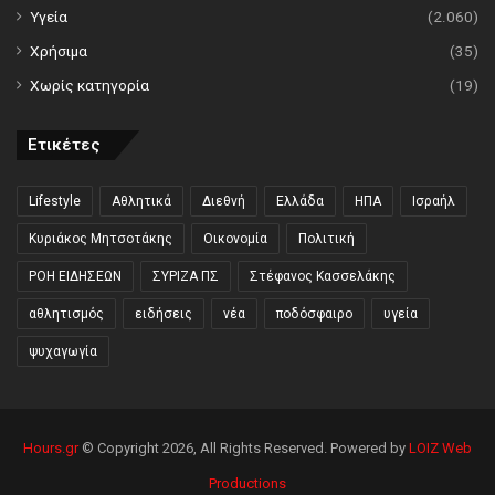
Υγεία
(2.060)
Χρήσιμα
(35)
Χωρίς κατηγορία
(19)
Ετικέτες
Lifestyle
Αθλητικά
Διεθνή
Ελλάδα
ΗΠΑ
Ισραήλ
Κυριάκος Μητσοτάκης
Οικονομία
Πολιτική
ΡΟΗ ΕΙΔΗΣΕΩΝ
ΣΥΡΙΖΑ ΠΣ
Στέφανος Κασσελάκης
αθλητισμός
ειδήσεις
νέα
ποδόσφαιρο
υγεία
ψυχαγωγία
Hours.gr
© Copyright 2026, All Rights Reserved. Powered by
LOIZ Web
Productions