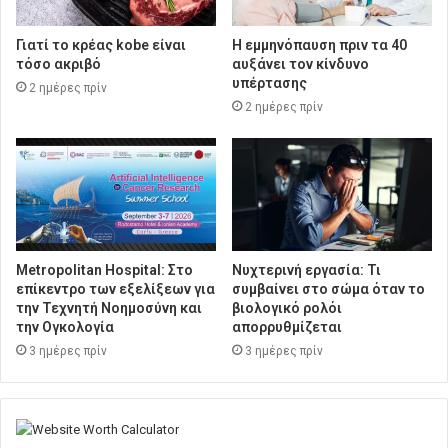
Γιατί το κρέας kobe είναι
Η εμμηνόπαυση πριν τα 40
τόσο ακριβό
αυξάνει τον κίνδυνο
υπέρτασης
2 ημέρες πρίν
2 ημέρες πρίν
Metropolitan Hospital: Στο
Νυχτερινή εργασία: Τι
επίκεντρο των εξελίξεων για
συμβαίνει στο σώμα όταν το
την Τεχνητή Νοημοσύνη και
βιολογικό ρολόι
την Ογκολογία
απορρυθμίζεται
3 ημέρες πρίν
3 ημέρες πρίν