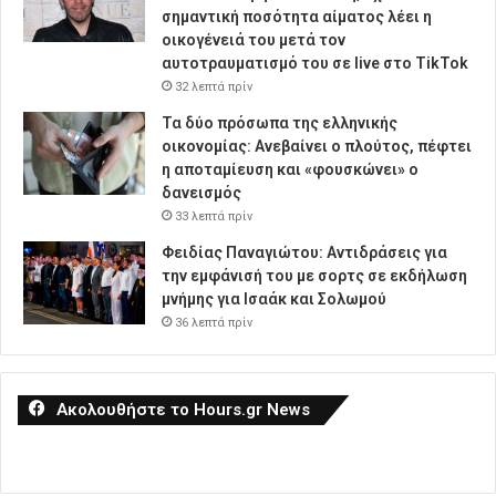
σημαντική ποσότητα αίματος λέει η
οικογένειά του μετά τον
αυτοτραυματισμό του σε live στο TikTok
32 λεπτά πρίν
Τα δύο πρόσωπα της ελληνικής
οικονομίας: Aνεβαίνει ο πλούτος, πέφτει
η αποταμίευση και «φουσκώνει» ο
δανεισμός
33 λεπτά πρίν
Φειδίας Παναγιώτου: Αντιδράσεις για
την εμφάνισή του με σορτς σε εκδήλωση
μνήμης για Ισαάκ και Σολωμού
36 λεπτά πρίν
Ακολουθήστε το Hours.gr News