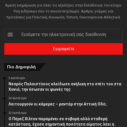
Άμεση ενημέρωση για όλες τις εξελίξεις στην Ελλάδα και τον κόσμο.
Ροή ειδήσεων όλο το εικοσιτετράωρο. Άρθρα, γνώμες και
προτάσεις για Πολιτική, Κοινωνία, Τοπικά, Οικονομία και Αθλητικά.
Εισάγετε
την
ηλεκτρονική
σας
διεύθυνση
Πιο Δημοφιλή
5 λεπτά πρίν
Νεαρός Παλαιστίνιος κλείδωσε ανήλικη στο σπίτι του στα
Χανιά, την έσωσαν οι φωνές της
24 λεπτά πρίν
Λειτουργούν οι κάμερες – ραντάρ στην Αττική Οδό;
32 λεπτά πρίν
Ο Πέρεζ Χίλτον παραμένει σε σοβαρή αλλά σταθερή
κατάσταση, έχασε σημαντική ποσότητα αίματος λέει η