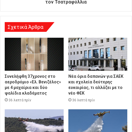
τον Τσατραφύλλια
σ
η
Σχετικά Άρθρα
Συνελήφθη 37χρονος στο
Νέα όρια δαπανών για ΣΑΕΚ
αεροδρόμιο «Ελ. Βενιζέλος»
και σχολεία δεύτερης
με 4 μαχαίρια και δύο
ευκαιρίας, τι αλλάζει με το
ψαλίδια κλαδέματος
νέο ΦΕΚ
36 λεπτά πρίν
36 λεπτά πρίν