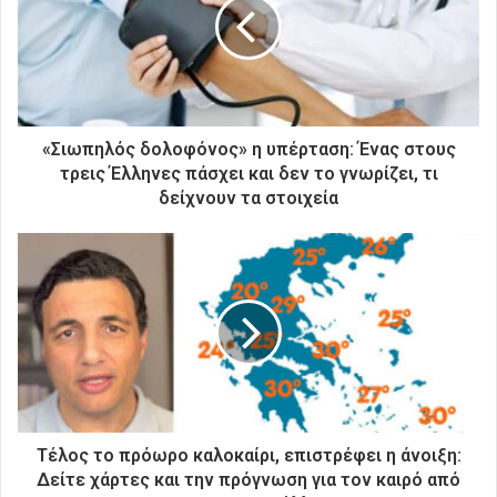
ν
η
λ
ε
κ
τ
ρ
«Σιωπηλός δολοφόνος» η υπέρταση: Ένας στους
ο
τρεις Έλληνες πάσχει και δεν το γνωρίζει, τι
ν
δείχνουν τα στοιχεία
ι
κ
ή
σ
α
ς
δ
ι
ε
ύ
θ
Τέλος το πρόωρο καλοκαίρι, επιστρέφει η άνοιξη:
υ
Δείτε χάρτες και την πρόγνωση για τον καιρό από
ν