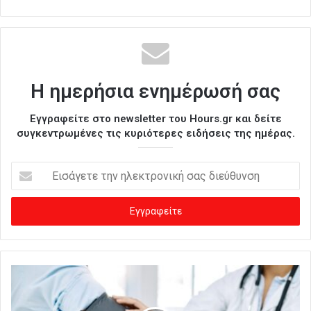
Η ημερήσια ενημέρωσή σας
Εγγραφείτε στο newsletter του Hours.gr και δείτε
συγκεντρωμένες τις κυριότερες ειδήσεις της ημέρας.
Ε
ι
σ
ά
γ
ε
τ
ε
τ
η