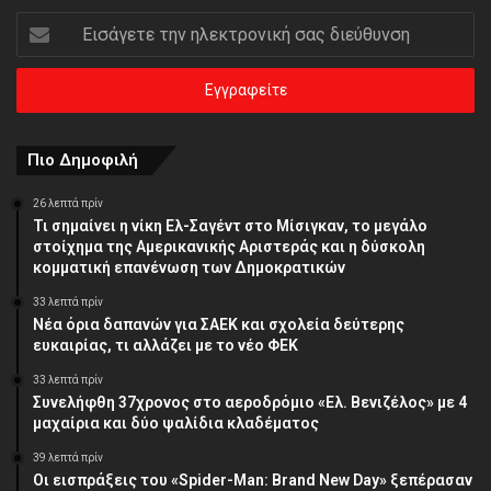
Εισάγετε
την
ηλεκτρονική
σας
διεύθυνση
Πιο Δημοφιλή
26 λεπτά πρίν
Τι σημαίνει η νίκη Ελ-Σαγέντ στο Μίσιγκαν, το μεγάλο
στοίχημα της Aμερικανικής Αριστεράς και η δύσκολη
κομματική επανένωση των Δημοκρατικών
33 λεπτά πρίν
Νέα όρια δαπανών για ΣΑΕΚ και σχολεία δεύτερης
ευκαιρίας, τι αλλάζει με το νέο ΦΕΚ
33 λεπτά πρίν
Συνελήφθη 37χρονος στο αεροδρόμιο «Ελ. Βενιζέλος» με 4
μαχαίρια και δύο ψαλίδια κλαδέματος
39 λεπτά πρίν
Οι εισπράξεις του «Spider-Man: Brand New Day» ξεπέρασαν