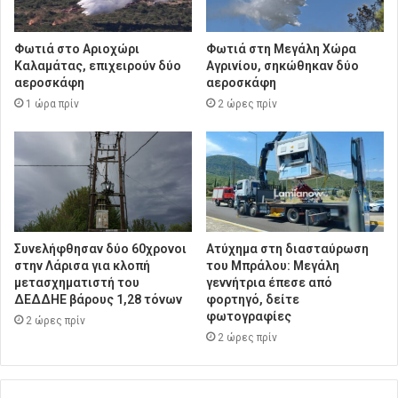
Φωτιά στο Αριοχώρι
Φωτιά στη Μεγάλη Χώρα
Καλαμάτας, επιχειρούν δύο
Αγρινίου, σηκώθηκαν δύο
αεροσκάφη
αεροσκάφη
1 ώρα πρίν
2 ώρες πρίν
Συνελήφθησαν δύο 60χρονοι
Ατύχημα στη διασταύρωση
στην Λάρισα για κλοπή
του Μπράλου: Μεγάλη
μετασχηματιστή του
γεννήτρια έπεσε από
ΔΕΔΔΗΕ βάρους 1,28 τόνων
φορτηγό, δείτε
φωτογραφίες
2 ώρες πρίν
2 ώρες πρίν