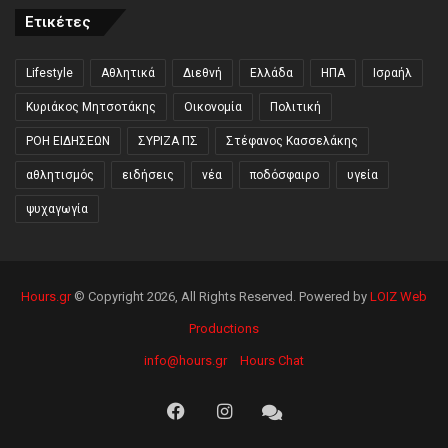
Ετικέτες
Lifestyle
Αθλητικά
Διεθνή
Ελλάδα
ΗΠΑ
Ισραήλ
Κυριάκος Μητσοτάκης
Οικονομία
Πολιτική
ΡΟΗ ΕΙΔΗΣΕΩΝ
ΣΥΡΙΖΑ ΠΣ
Στέφανος Κασσελάκης
αθλητισμός
ειδήσεις
νέα
ποδόσφαιρο
υγεία
ψυχαγωγία
Hours.gr
© Copyright 2026, All Rights Reserved. Powered by
LOIZ Web
Productions
info@hours.gr
Hours Chat
Facebook
Instagram
Hours