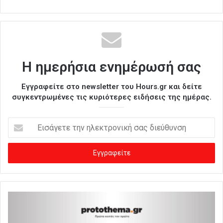
Η ημερήσια ενημέρωσή σας
Εγγραφείτε στο newsletter του Hours.gr και δείτε
συγκεντρωμένες τις κυριότερες ειδήσεις της ημέρας.
Ε
ι
σ
ά
γ
ε
τ
ε
τ
η