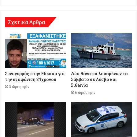
ν
σ
η
Σχετικά Άρθρα
Συναγερμός στην Έδεσσα για
Δύο θάνατοι λουομένων το
την εξαφάνιση 31χρονου
Σάββατο σε Λέσβο και
Σιθωνία
3 ώρες πρίν
6 ώρες πρίν