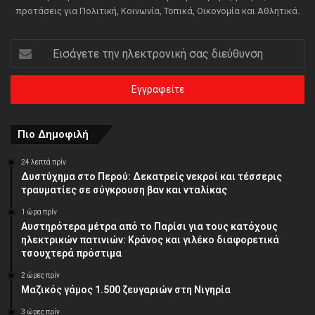
προτάσεις για Πολιτική, Κοινωνία, Τοπικά, Οικονομία και Αθλητικά.
Εισάγετε
την
ηλεκτρονική
σας
διεύθυνση
Πιο Δημοφιλή
24 λεπτά πρίν
Δυστύχημα στο Περού: Δεκατρείς νεκροί και τέσσερις
τραυματίες σε σύγκρουση βαν και νταλίκας
1 ώρα πρίν
Αυστηρότερα μέτρα από το Παρίσι για τους κατόχους
ηλεκτρικών πατινιών: Κράνος και γιλέκο διαφορετικά
τσουχτερά πρόστιμα
2 ώρες πρίν
Μαζικός γάμος 1.500 ζευγαριών στη Νιγηρία
3 ώρες πρίν