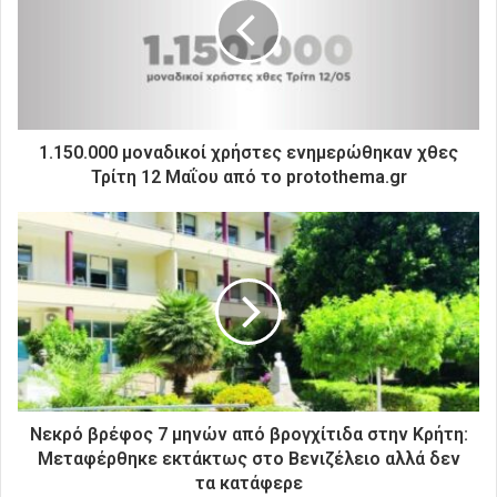
ν
η
λ
ε
κ
τ
ρ
1.150.000 μοναδικοί χρήστες ενημερώθηκαν χθες
ο
Τρίτη 12 Μαΐου από το protothema.gr
ν
ι
κ
ή
σ
α
ς
δ
ι
ε
ύ
Νεκρό βρέφος 7 μηνών από βρογχίτιδα στην Κρήτη:
θ
Μεταφέρθηκε εκτάκτως στο Βενιζέλειο αλλά δεν
υ
τα κατάφερε