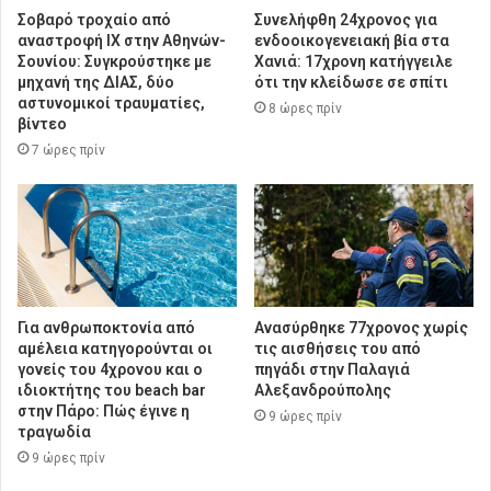
Σοβαρό τροχαίο από
Συνελήφθη 24χρονος για
αναστροφή ΙΧ στην Αθηνών-
ενδοοικογενειακή βία στα
Σουνίου: Συγκρούστηκε με
Χανιά: 17χρονη κατήγγειλε
μηχανή της ΔΙΑΣ, δύο
ότι την κλείδωσε σε σπίτι
αστυνομικοί τραυματίες,
8 ώρες πρίν
βίντεο
7 ώρες πρίν
Για ανθρωποκτονία από
Ανασύρθηκε 77χρονος χωρίς
αμέλεια κατηγορούνται οι
τις αισθήσεις του από
γονείς του 4χρονου και ο
πηγάδι στην Παλαγιά
ιδιοκτήτης του beach bar
Αλεξανδρούπολης
στην Πάρο: Πώς έγινε η
9 ώρες πρίν
τραγωδία
9 ώρες πρίν