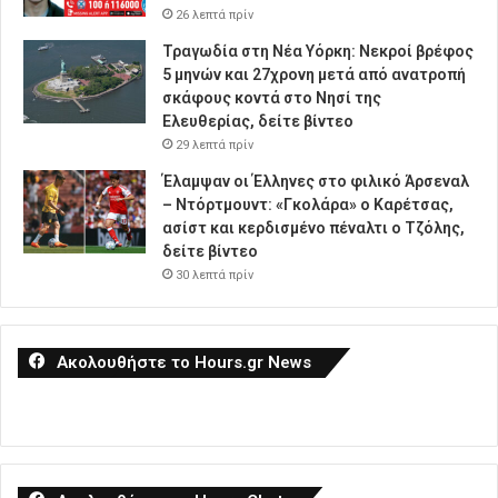
26 λεπτά πρίν
Τραγωδία στη Νέα Υόρκη: Νεκροί βρέφος
5 μηνών και 27χρονη μετά από ανατροπή
σκάφους κοντά στο Νησί της
Ελευθερίας, δείτε βίντεο
29 λεπτά πρίν
Έλαμψαν οι Έλληνες στο φιλικό Άρσεναλ
– Ντόρτμουντ: «Γκολάρα» ο Καρέτσας,
ασίστ και κερδισμένο πέναλτι ο Τζόλης,
δείτε βίντεο
30 λεπτά πρίν
Ακολουθήστε το Hours.gr News