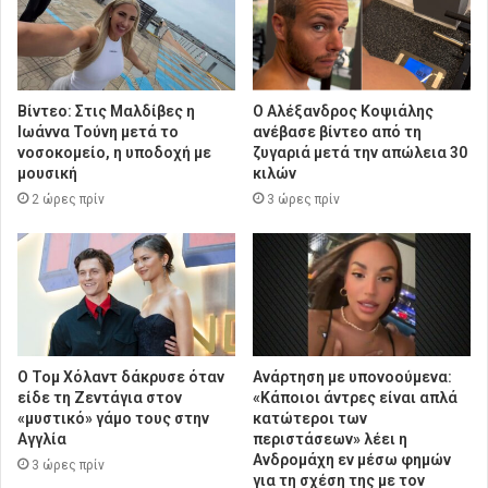
Βίντεο: Στις Μαλδίβες η
Ο Αλέξανδρος Κοψιάλης
Ιωάννα Τούνη μετά το
ανέβασε βίντεο από τη
νοσοκομείο, η υποδοχή με
ζυγαριά μετά την απώλεια 30
μουσική
κιλών
2 ώρες πρίν
3 ώρες πρίν
Ο Τομ Χόλαντ δάκρυσε όταν
Ανάρτηση με υπονοούμενα:
είδε τη Ζεντάγια στον
«Κάποιοι άντρες είναι απλά
«μυστικό» γάμο τους στην
κατώτεροι των
Αγγλία
περιστάσεων» λέει η
Ανδρομάχη εν μέσω φημών
3 ώρες πρίν
για τη σχέση της με τον