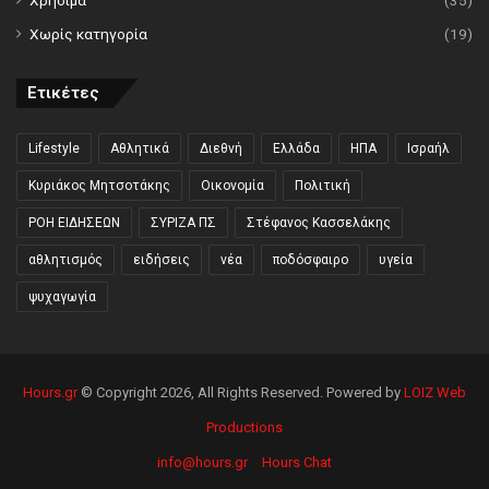
Χρήσιμα
(35)
Χωρίς κατηγορία
(19)
Ετικέτες
Lifestyle
Αθλητικά
Διεθνή
Ελλάδα
ΗΠΑ
Ισραήλ
Κυριάκος Μητσοτάκης
Οικονομία
Πολιτική
ΡΟΗ ΕΙΔΗΣΕΩΝ
ΣΥΡΙΖΑ ΠΣ
Στέφανος Κασσελάκης
αθλητισμός
ειδήσεις
νέα
ποδόσφαιρο
υγεία
ψυχαγωγία
Hours.gr
© Copyright 2026, All Rights Reserved. Powered by
LOIZ Web
Productions
info@hours.gr
Hours Chat