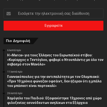
Εισάγετε
την
ηλεκτρονική
σας
διεύθυνση
Πιο Δημοφιλή
6 λεπτά πρίν
Η «Marca» για τους Έλληνες του Ευρωπαϊκού στίβου:
«Κυρίαρχος ο Τεντόγλου, φαβορί ο Ντουπλάντις με όλο τον
σεβασμό στον Μανόλο»
11 λεπτά πρίν
Γιαννακόπουλος για την αντιπαλότητα με τον Ολυμπιακό:
«Πριν 10 χρόνια φώναζαν οφσάιντ, δεν ήξεραν ότι η μπάλα
του μπάσκετ είναι πορτοκαλί»
26 λεπτά πρίν
Χαμόγελο του Παιδιού: Εξαφανίστηκε 13χρονος από χώρο
φιλοξενίας ασυνόδευτων ανηλίκων στα Εξάρχεια