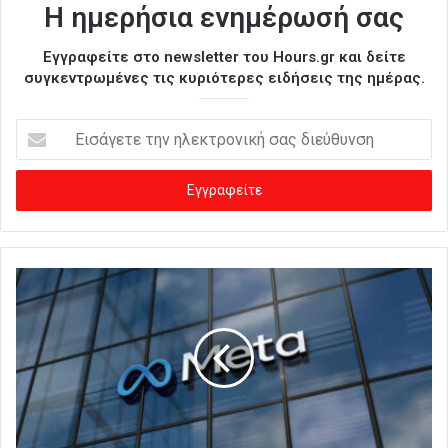
Η ημερήσια ενημέρωσή σας
Εγγραφείτε στο newsletter του Hours.gr και δείτε
συγκεντρωμένες τις κυριότερες ειδήσεις της ημέρας.
Ε
ι
σ
ά
γ
ε
τ
ε
τ
η
ν
η
λ
ε
κ
τ