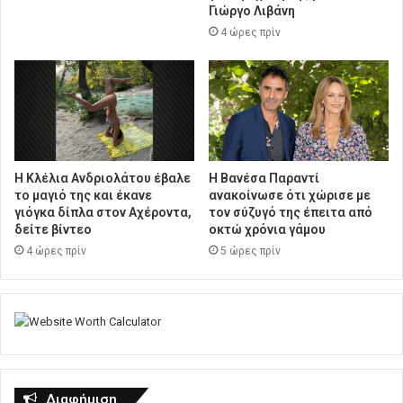
Γιώργο Λιβάνη
4 ώρες πρίν
Η Κλέλια Ανδριολάτου έβαλε
Η Βανέσα Παραντί
το μαγιό της και έκανε
ανακοίνωσε ότι χώρισε με
γιόγκα δίπλα στον Αχέροντα,
τον σύζυγό της έπειτα από
δείτε βίντεο
οκτώ χρόνια γάμου
4 ώρες πρίν
5 ώρες πρίν
Διαφήμιση