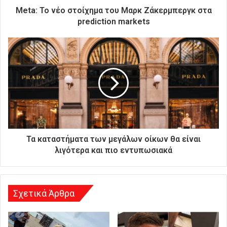
ρ
Meta: Το νέο στοίχημα του Μαρκ Ζάκερμπεργκ στα
ο
prediction markets
ν
ι
κ
ή
σ
α
ς
δ
ι
ε
ύ
Τα καταστήματα των μεγάλων οίκων θα είναι
θ
λιγότερα και πιο εντυπωσιακά
υ
ν
σ
η
Σχετικά Άρθρα