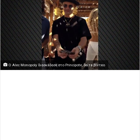
Ο Alec Monopoly διασκέδασε στο Principote, δείτε βίντεο