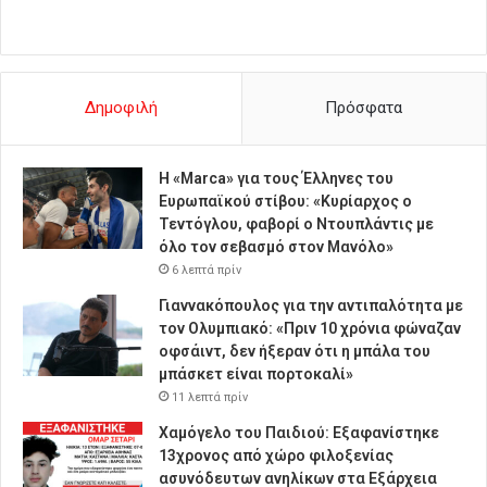
Δημοφιλή
Πρόσφατα
Η «Marca» για τους Έλληνες του
Ευρωπαϊκού στίβου: «Κυρίαρχος ο
Τεντόγλου, φαβορί ο Ντουπλάντις με
όλο τον σεβασμό στον Μανόλο»
6 λεπτά πρίν
Γιαννακόπουλος για την αντιπαλότητα με
τον Ολυμπιακό: «Πριν 10 χρόνια φώναζαν
οφσάιντ, δεν ήξεραν ότι η μπάλα του
μπάσκετ είναι πορτοκαλί»
11 λεπτά πρίν
Χαμόγελο του Παιδιού: Εξαφανίστηκε
13χρονος από χώρο φιλοξενίας
ασυνόδευτων ανηλίκων στα Εξάρχεια