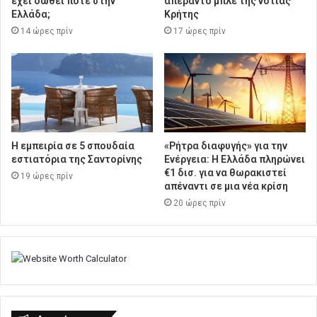
έχει δωθεί ποτέ στην
απέραντο μπλε της νότιας
Ελλάδα;
Κρήτης
14 ώρες πρίν
17 ώρες πρίν
Η εμπειρία σε 5 σπουδαία
«Ρήτρα διαφυγής» για την
εστιατόρια της Σαντορίνης
Ενέργεια: Η Ελλάδα πληρώνει
€1 δισ. για να θωρακιστεί
19 ώρες πρίν
απέναντι σε μια νέα κρίση
20 ώρες πρίν