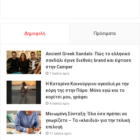
Δημοφιλή
Πρόσφατα
Ancient Greek Sandals: Πώς το ελληνικό
σανδάλι έγινε διεθνές brand και έφτασε
στην Camper
7 λεπτά πρίν
Η Κατερίνα Καινούργιου αγκαλιά με την
κόρη της στην Πάρο: Μόνο εγώ και το
κορίτσι μου, γράφει
9 λεπτά πρίν
Μειωμένη Σύνταξη: Όλα όσα πρέπει να
γνωρίζετε – Τα «κλειδιά» για την τελική
επιλογή
11 λεπτά πρίν