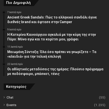
Πιο Δημοφιλή
7 λεπτά πρίν
Ancient Greek Sandals: Πώς το ελληνικό σανδάλι έγινε
διεθνές brand και έφτασε στην Camper
9 λεπτά πρίν
Η Κατερίνα Καινούργιου αγκαλιά με την κόρη της στην
Πάρο: Μόνο εγώ και το κορίτσι μου, γράφει
11 λεπτά πρίν
Μειωμένη Σύνταξη: Όλα όσα πρέπει να γνωρίζετε – Τα
«κλειδιά» για την τελική επιλογή
22 λεπτά πρίν
Οι αθλητικές μεταδόσεις της ημέρας: Πλούσιο πρόγραμμα
με ποδόσφαιρο, μπάσκετ, τένις
Κατηγορίες
Chat
(55)
Events
(1.235)