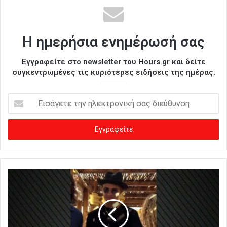
Η ημερήσια ενημέρωσή σας
Εγγραφείτε στο newsletter του Hours.gr και δείτε
συγκεντρωμένες τις κυριότερες ειδήσεις της ημέρας.
Ε
ι
σ
ά
γ
ε
τ
ε
τ
η
ν
η
λ