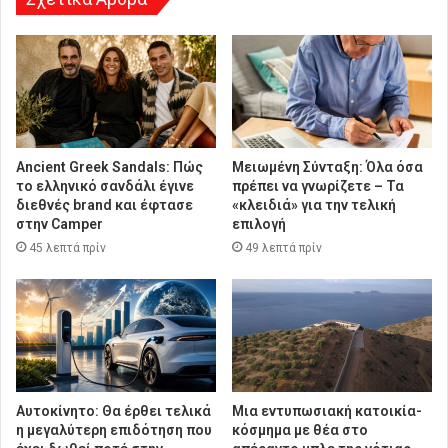
Ancient Greek Sandals: Πώς
Μειωμένη Σύνταξη: Όλα όσα
το ελληνικό σανδάλι έγινε
πρέπει να γνωρίζετε – Τα
διεθνές brand και έφτασε
«κλειδιά» για την τελική
στην Camper
επιλογή
45 λεπτά πρίν
49 λεπτά πρίν
Αυτοκίνητο: Θα έρθει τελικά
Μια εντυπωσιακή κατοικία-
η μεγαλύτερη επιδότηση που
κόσμημα με θέα στο