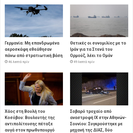
Γερμανία: Μη επανδρωμένα
Θετικές οι συνομιλίες με το
αεροσκάφη εθεάθησαν
Ιράν για τα Στενά του
πάνω από στρατιωτική βάση
Ορμούζ, λέει το Ομάν
46 λεπτά πρίν
49 λεπτά πρίν
Χάος στη Βουλή του
Σοβαρό τροχαίο από
Κοσόβου: Βουλευτής της
αναστροφή ΙΧ στην Αθηνών-
αντιπολίτευσης πέταξε
Σουνίου: Συγκρούστηκε με
αυγά στον πρωθυπουργό
μηχανή της ΔΙΑΣ, δύο