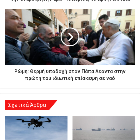
ν
ι
κ
ή
σ
α
ς
δ
ι
ε
ύ
Ρώμη: Θερμή υποδοχή στον Πάπα Λέοντα στην
θ
πρώτη του ιδιωτική επίσκεψη σε ναό
υ
ν
σ
η
Σχετικά Άρθρα