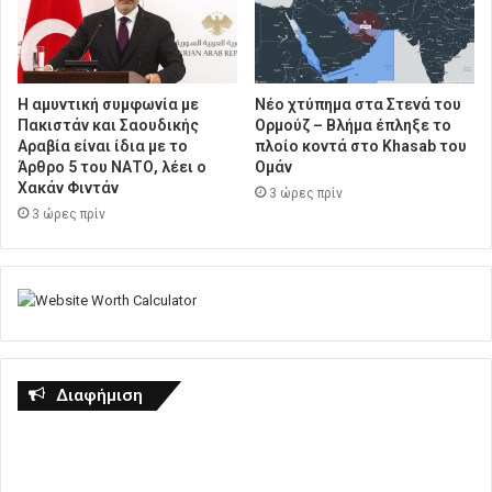
Η αμυντική συμφωνία με
Νέο χτύπημα στα Στενά του
Πακιστάν και Σαουδικής
Ορμούζ – Βλήμα έπληξε το
Αραβία είναι ίδια με το
πλοίο κοντά στο Khasab του
Άρθρο 5 του ΝΑΤΟ, λέει ο
Ομάν
Χακάν Φιντάν
3 ώρες πρίν
3 ώρες πρίν
Διαφήμιση