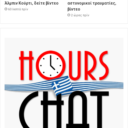
Άλμπιν Κούρτι, δείτε βίντεο
αστυνομικοί τραυματίες,
βίντεο
60 λεπτά πρίν
2 ώρες πρίν