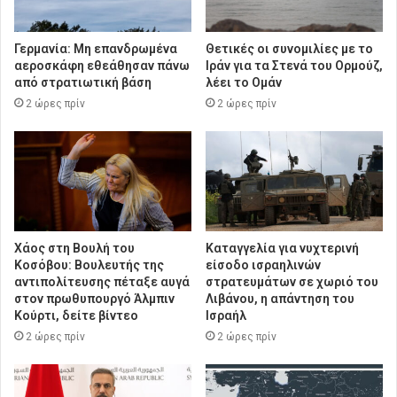
Γερμανία: Μη επανδρωμένα
Θετικές οι συνομιλίες με το
αεροσκάφη εθεάθησαν πάνω
Ιράν για τα Στενά του Ορμούζ,
από στρατιωτική βάση
λέει το Ομάν
2 ώρες πρίν
2 ώρες πρίν
Χάος στη Βουλή του
Καταγγελία για νυχτερινή
Κοσόβου: Βουλευτής της
είσοδο ισραηλινών
αντιπολίτευσης πέταξε αυγά
στρατευμάτων σε χωριό του
στον πρωθυπουργό Άλμπιν
Λιβάνου, η απάντηση του
Κούρτι, δείτε βίντεο
Ισραήλ
2 ώρες πρίν
2 ώρες πρίν