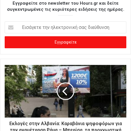
Εγγραφείτε στο newsletter του Hours.gr και δείτε
συγκεντρωμένες τις κυριότερες ειδήσεις της ημέρας.
Ε
ι
σ
ά
γ
ε
τ
ε
τ
η
ν
η
λ
ε
κ
τ
ρ
Εκλογές στην Αλβανία: Καραβάνια ψηφοφόρων για
ο
την αναμέτρηση Ράμα – Μπερίσα, τα προγνωστικά