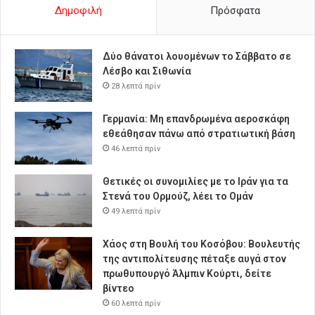
Δημοφιλή
Πρόσφατα
Δύο θάνατοι λουομένων το Σάββατο σε
Λέσβο και Σιθωνία
28 λεπτά πρίν
Γερμανία: Μη επανδρωμένα αεροσκάφη
εθεάθησαν πάνω από στρατιωτική βάση
46 λεπτά πρίν
Θετικές οι συνομιλίες με το Ιράν για τα
Στενά του Ορμούζ, λέει το Ομάν
49 λεπτά πρίν
Χάος στη Βουλή του Κοσόβου: Βουλευτής
της αντιπολίτευσης πέταξε αυγά στον
πρωθυπουργό Άλμπιν Κούρτι, δείτε
βίντεο
60 λεπτά πρίν