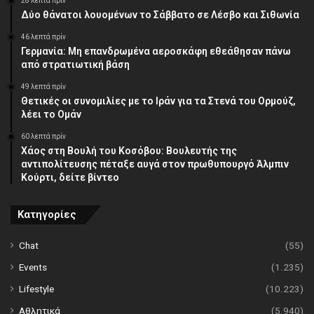
28 λεπτά πρίν
Δύο θάνατοι λουομένων το Σάββατο σε Λέσβο και Σιθωνία
46 λεπτά πρίν
Γερμανία: Μη επανδρωμένα αεροσκάφη εθεάθησαν πάνω
από στρατιωτική βάση
49 λεπτά πρίν
Θετικές οι συνομιλίες με το Ιράν για τα Στενά του Ορμούζ,
λέει το Ομάν
60 λεπτά πρίν
Χάος στη Βουλή του Κοσόβου: Βουλευτής της
αντιπολίτευσης πέταξε αυγά στον πρωθυπουργό Άλμπιν
Κούρτι, δείτε βίντεο
Κατηγορίες
Chat
(55)
Events
(1.235)
Lifestyle
(10.223)
Αθλητικά
(5.940)