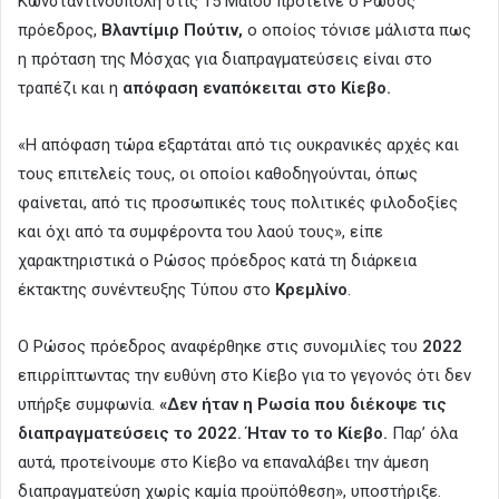
Κωνσταντινούπολη στις 15 Μαΐου πρότεινε ο Ρώσος
πρόεδρος,
Βλαντίμιρ Πούτιν,
ο οποίος τόνισε μάλιστα πως
η πρόταση της Μόσχας για διαπραγματεύσεις είναι στο
τραπέζι και η
απόφαση εναπόκειται στο Κίεβο.
«Η απόφαση τώρα εξαρτάται από τις ουκρανικές αρχές και
τους επιτελείς τους, οι οποίοι καθοδηγούνται, όπως
φαίνεται, από τις προσωπικές τους πολιτικές φιλοδοξίες
και όχι από τα συμφέροντα του λαού τους», είπε
χαρακτηριστικά ο Ρώσος πρόεδρος κατά τη διάρκεια
έκτακτης συνέντευξης Τύπου στο
Κρεμλίνο
.
Ο Ρώσος πρόεδρος αναφέρθηκε στις συνομιλίες του
2022
επιρρίπτωντας την ευθύνη στο Κίεβο για το γεγονός ότι δεν
υπήρξε συμφωνία.
«Δεν ήταν η Ρωσία που διέκοψε τις
διαπραγματεύσεις το 2022. Ήταν το το Κίεβο.
Παρ’ όλα
αυτά, προτείνουμε στο Κίεβο να επαναλάβει την άμεση
διαπραγματεύση χωρίς καμία προϋπόθεση», υποστήριξε.