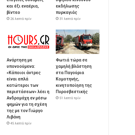
και έξι εναέρια,
εκδήλωσης
βίντεο
πυρκαγιάς
26 λεπτά πρίν
31 λεπτά πρίν
Ανάρτηση με
Φωτιά τώρα σε
υπονοούμενα:
χαμηλή βλάστηση
«Κάποιοι άντρες
στα Παγούρια
είναι απλά
Κομοτηνής,
κατώτεροι των
κινητοποίηση της
περιστάσεων» λέει η
Πυροσβεστικής
Ανδρομάχη εν μέσω
51 λεπτά πρίν
φημών για τη σχέση
της με τον Γιώργο
Λιβάνη
45 λεπτά πρίν