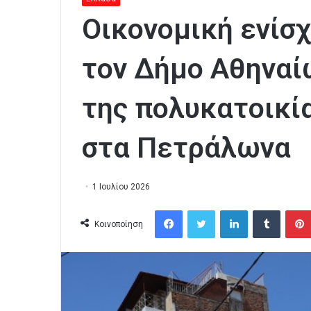
Οικονομική ενίσ
τον Δήμο Αθηναίω
της πολυκατοικί
στα Πετράλωνα
1 Ιουλίου 2026
Facebook
Twitter
LinkedIn
Tumblr
Κοινοποίηση