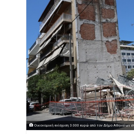
Οικονομική ενίσχυση 3.000 ευρώ από τον Δήμο Αθηναίων στ