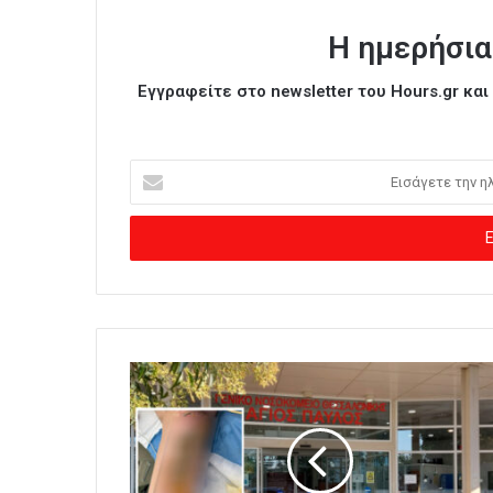
Η ημερήσια
Εγγραφείτε στο newsletter του Hours.gr κα
Ε
ι
σ
ά
γ
ε
τ
ε
τ
η
ν
η
λ
ε