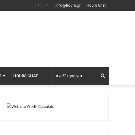
Φωτιά στο Κορωπί, 112 στους κατοίκους για ετοιμότητα: Επιχειρούν ισχυρές επίγειες δυνάμεις και έξι εναέρια, βίντεο
info@hours.gr
Hours Chat
Αναζήτηση
S
HOURS CHAT
για