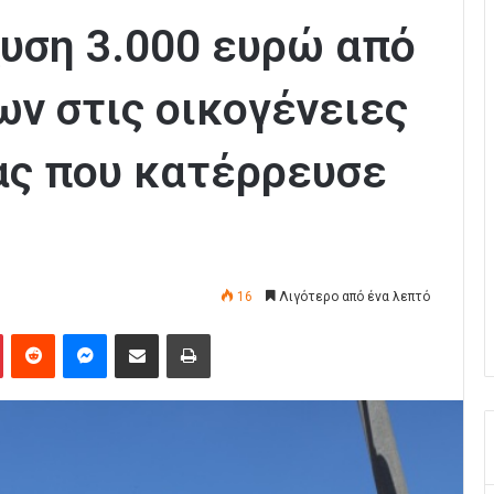
χυση 3.000 ευρώ από
ν στις οικογένειες
ας που κατέρρευσε
16
Λιγότερο από ένα λεπτό
Pinterest
Reddit
Messenger
Κοινοποίηση μέσω Email
Εκτύπωση