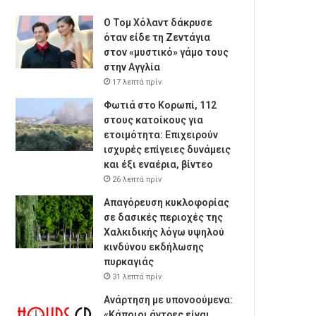
Ο Τομ Χόλαντ δάκρυσε
όταν είδε τη Ζεντάγια
στον «μυστικό» γάμο τους
στην Αγγλία
17 λεπτά πρίν
Φωτιά στο Κορωπί, 112
στους κατοίκους για
ετοιμότητα: Επιχειρούν
ισχυρές επίγειες δυνάμεις
και έξι εναέρια, βίντεο
26 λεπτά πρίν
Απαγόρευση κυκλοφορίας
σε δασικές περιοχές της
Χαλκιδικής λόγω υψηλού
κινδύνου εκδήλωσης
πυρκαγιάς
31 λεπτά πρίν
Ανάρτηση με υπονοούμενα:
«Κάποιοι άντρες είναι