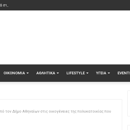
ΟΙΚΟΝΟΜΊΑ
ΑΘΛΗΤΙΚΆ
LIFESTYLE
ΥΓΕΊΑ
EVENT
από τον Δήμο Αθηναίων στις οικογένειες της πολυκατοικίας που