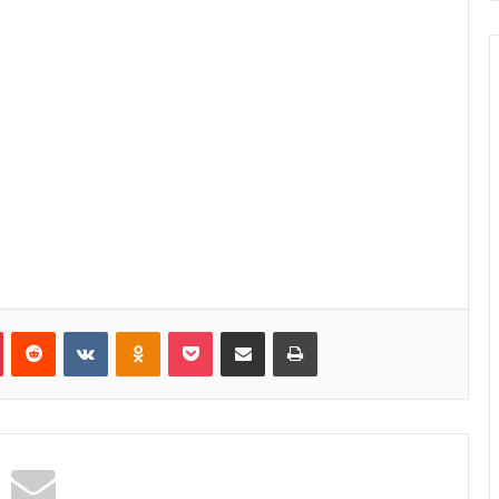
Pinterest
Reddit
VKontakte
Odnoklassniki
Pocket
Κοινοποίηση μέσω Email
Εκτύπωση