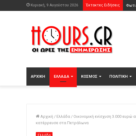
Κυριακή, 9 Αυγούστου 2026
Έκτακτες Ειδήσεις
ΑΡΧΙΚΉ
ΕΛΛΆΔΑ
ΚΌΣΜΟΣ
ΠΟΛΙΤΙΚΉ
Αρχική
/
Ελλάδα
/
Οικονομική ενίσχυση 3.000 ευρώ 
κατέρρευσε στα Πετράλωνα
Ελλάδα