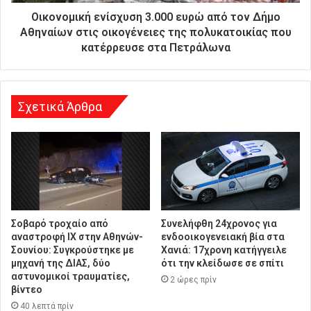
θ
Οικονομική ενίσχυση 3.000 ευρώ από τον Δήμο
υ
Αθηναίων στις οικογένειες της πολυκατοικίας που
ν
κατέρρευσε στα Πετράλωνα
σ
η
Σχετικά Άρθρα
Σοβαρό τροχαίο από
Συνελήφθη 24χρονος για
αναστροφή ΙΧ στην Αθηνών-
ενδοοικογενειακή βία στα
Σουνίου: Συγκρούστηκε με
Χανιά: 17χρονη κατήγγειλε
μηχανή της ΔΙΑΣ, δύο
ότι την κλείδωσε σε σπίτι
αστυνομικοί τραυματίες,
2 ώρες πρίν
βίντεο
40 λεπτά πρίν