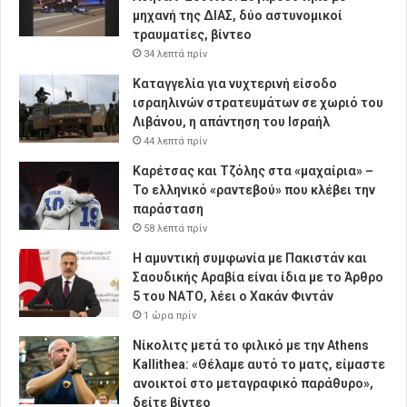
μηχανή της ΔΙΑΣ, δύο αστυνομικοί
τραυματίες, βίντεο
34 λεπτά πρίν
Καταγγελία για νυχτερινή είσοδο
ισραηλινών στρατευμάτων σε χωριό του
Λιβάνου, η απάντηση του Ισραήλ
44 λεπτά πρίν
Καρέτσας και Τζόλης στα «μαχαίρια» –
Το ελληνικό «ραντεβού» που κλέβει την
παράσταση
58 λεπτά πρίν
Η αμυντική συμφωνία με Πακιστάν και
Σαουδικής Αραβία είναι ίδια με το Άρθρο
5 του ΝΑΤΟ, λέει ο Χακάν Φιντάν
1 ώρα πρίν
Νίκολιτς μετά το φιλικό με την Athens
Kallithea: «Θέλαμε αυτό το ματς, είμαστε
ανοικτοί στο μεταγραφικό παράθυρο»,
δείτε βίντεο