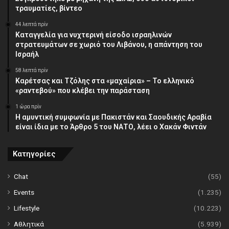
τραυματίες, βίντεο
44 λεπτά πρίν
Καταγγελία για νυχτερινή είσοδο ισραηλινών
στρατευμάτων σε χωριό του Λιβάνου, η απάντηση του
Ισραήλ
58 λεπτά πρίν
Καρέτσας και Τζόλης στα «μαχαίρια» – Το ελληνικό
«ραντεβού» που κλέβει την παράσταση
1 ώρα πρίν
Η αμυντική συμφωνία με Πακιστάν και Σαουδικής Αραβία
είναι ίδια με το Άρθρο 5 του ΝΑΤΟ, λέει ο Χακάν Φιντάν
Κατηγορίες
Chat
(55)
Events
(1.235)
Lifestyle
(10.223)
Αθλητικά
(5.939)