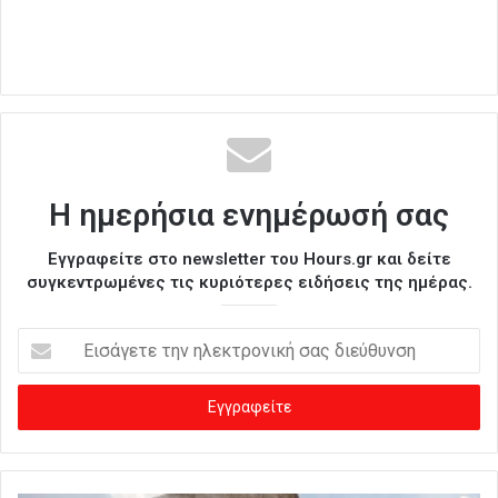
Η ημερήσια ενημέρωσή σας
Εγγραφείτε στο newsletter του Hours.gr και δείτε
συγκεντρωμένες τις κυριότερες ειδήσεις της ημέρας.
Ε
ι
σ
ά
γ
ε
τ