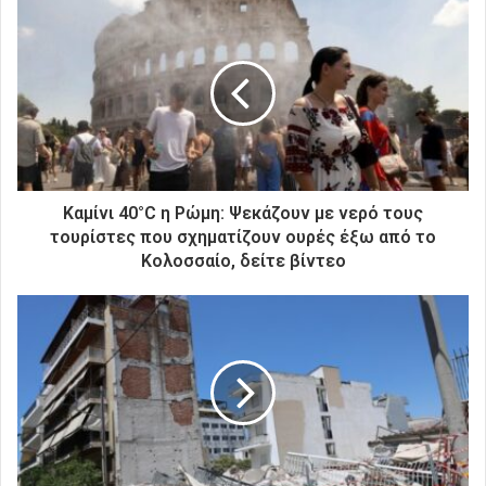
ε
τ
η
ν
η
λ
ε
κ
τ
ρ
Καμίνι 40°C η Ρώμη: Ψεκάζουν με νερό τους
ο
τουρίστες που σχηματίζουν ουρές έξω από το
ν
Κολοσσαίο, δείτε βίντεο
ι
κ
ή
σ
α
ς
δ
ι
ε
ύ