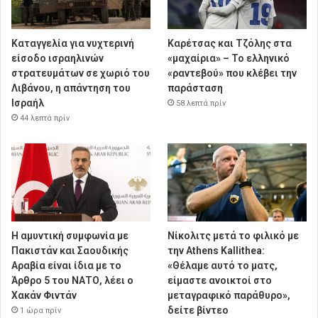
Καταγγελία για νυχτερινή
Καρέτσας και Τζόλης στα
είσοδο ισραηλινών
«μαχαίρια» – Το ελληνικό
στρατευμάτων σε χωριό του
«ραντεβού» που κλέβει την
Λιβάνου, η απάντηση του
παράσταση
Ισραήλ
58 λεπτά πρίν
44 λεπτά πρίν
Η αμυντική συμφωνία με
Νίκολιτς μετά το φιλικό με
Πακιστάν και Σαουδικής
την Athens Kallithea:
Αραβία είναι ίδια με το
«Θέλαμε αυτό το ματς,
Άρθρο 5 του ΝΑΤΟ, λέει ο
είμαστε ανοικτοί στο
Χακάν Φιντάν
μεταγραφικό παράθυρο»,
δείτε βίντεο
1 ώρα πρίν