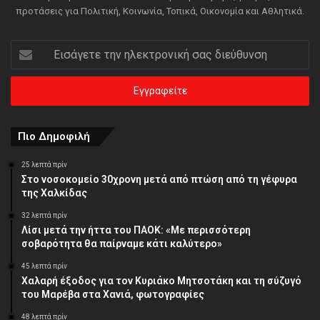
προτάσεις για Πολιτική, Κοινωνία, Τοπικά, Οικονομία και Αθλητικά.
Εισάγετε
την
ηλεκτρονική
σας
διεύθυνση
Πιο Δημοφιλή
25 λεπτά πρίν
Στο νοσοκομείο 30χρονη μετά από πτώση από τη γέφυρα
της Χαλκίδας
32 λεπτά πρίν
Λίσι μετά την ήττα του ΠΑΟΚ: «Με περισσότερη
σοβαρότητα θα παίρναμε κάτι καλύτερο»
45 λεπτά πρίν
Χαλαρή έξοδος για τον Κυριάκο Μητσοτάκη και τη σύζυγό
του Μαρέβα στα Χανιά, φωτογραφίες
48 λεπτά πρίν