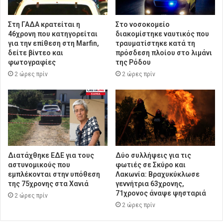
Στη ΓΑΔΑ κρατείται η
Στο νοσοκομείο
46χρονη που κατηγορείται
διακομίστηκε ναυτικός που
για την επίθεση στη Marfin,
τραυματίστηκε κατά τη
δείτε βίντεο και
πρόσδεση πλοίου στο λιμάνι
φωτογραφίες
της Ρόδου
2 ώρες πρίν
2 ώρες πρίν
Διατάχθηκε ΕΔΕ για τους
Δύο συλλήψεις για τις
αστυνομικούς που
φωτιές σε Σκύρο και
εμπλέκονται στην υπόθεση
Λακωνία: Βραχυκύκλωσε
της 75χρονης στα Χανιά
γεννήτρια 63χρονης,
71χρονος άναψε ψησταριά
2 ώρες πρίν
2 ώρες πρίν