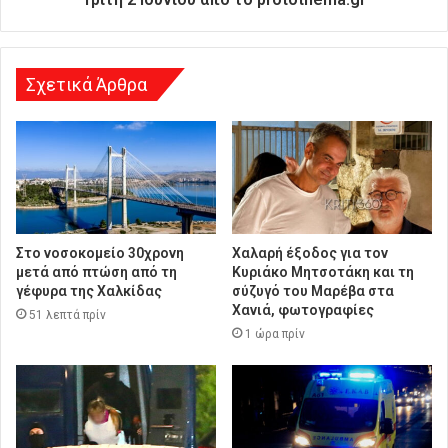
υ
ν
σ
η
Σχετικά Άρθρα
Στο νοσοκομείο 30χρονη
Χαλαρή έξοδος για τον
μετά από πτώση από τη
Κυριάκο Μητσοτάκη και τη
γέφυρα της Χαλκίδας
σύζυγό του Μαρέβα στα
Χανιά, φωτογραφίες
51 λεπτά πρίν
1 ώρα πρίν