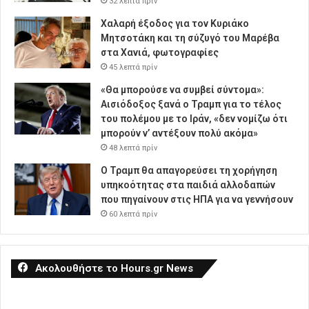
32 λεπτά πρίν
Χαλαρή έξοδος για τον Κυριάκο
Μητσοτάκη και τη σύζυγό του Μαρέβα
στα Χανιά, φωτογραφίες
45 λεπτά πρίν
«Θα μπορούσε να συμβεί σύντομα»:
Αισιόδοξος ξανά ο Τραμπ για το τέλος
του πολέμου με το Ιράν, «δεν νομίζω ότι
μπορούν ν’ αντέξουν πολύ ακόμα»
48 λεπτά πρίν
Ο Τραμπ θα απαγορεύσει τη χορήγηση
υπηκοότητας στα παιδιά αλλοδαπών
που πηγαίνουν στις ΗΠΑ για να γεννήσουν
60 λεπτά πρίν
Ακολουθήστε το Hours.gr News