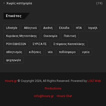
Χωρίς κατηγορία
(19)
Ετικέτες
Lifestyle
Αθλητικά
Διεθνή
Ελλάδα
ΗΠΑ
Ισραήλ
Κυριάκος Μητσοτάκης
Οικονομία
Πολιτική
ΡΟΗ ΕΙΔΗΣΕΩΝ
ΣΥΡΙΖΑ ΠΣ
Στέφανος Κασσελάκης
αθλητισμός
ειδήσεις
νέα
ποδόσφαιρο
υγεία
ψυχαγωγία
Hours.gr
© Copyright 2026, All Rights Reserved. Powered by
LOIZ Web
Productions
info@hours.gr
Hours Chat