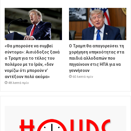
«Θα μπορούσε να συμβεί
Ο Τραμπ θα απαγορεύσει τη
σύντομα»: Αισιόδοξος ξανά
χορήγηση υπηκοότητας στα
ο Τραμπ για το τέλος του
παιδιά αλλοδαπών που
πολέμου με το Ιράν, «δεν
πηγαίνουν στις ΗΠΑ για να
νομίζω ότι μπορούν ν’
γεννήσουν
αντέξουν πολύ ακόμα»
60 λεπτά πρίν
48 λεπτά πρίν