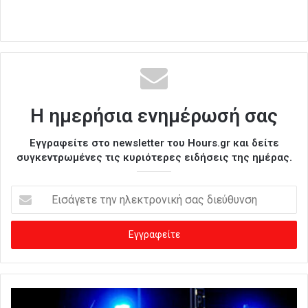
Η ημερήσια ενημέρωσή σας
Εγγραφείτε στο newsletter του Hours.gr και δείτε
συγκεντρωμένες τις κυριότερες ειδήσεις της ημέρας.
Ε
ι
σ
ά
γ
ε
τ
ε