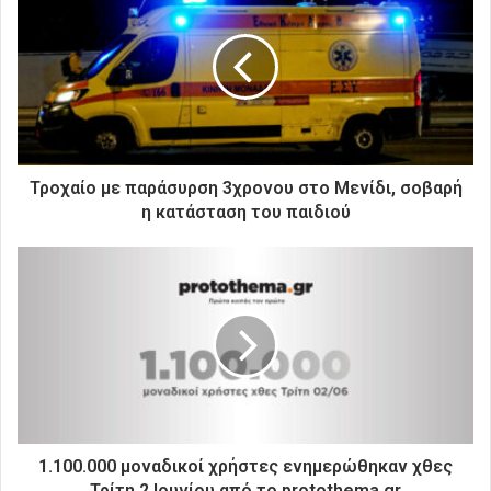
τ
η
ν
η
λ
ε
κ
τ
ρ
Τροχαίο με παράσυρση 3χρονου στο Μενίδι, σοβαρή
ο
η κατάσταση του παιδιού
ν
ι
κ
ή
σ
α
ς
δ
ι
ε
ύ
1.100.000 μοναδικοί χρήστες ενημερώθηκαν χθες
θ
Τρίτη 2 Ιουνίου από το protothema.gr