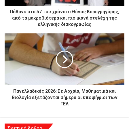
τ
ρ
Πέθανε στα 57 του χρόνια ο Θάνος Καραγρηγόρης,
ο
από τα μακροβιότερα και πιο ικανά στελέχη της
ν
ελληνικής δισκογραφίας
ι
κ
ή
σ
α
ς
δ
ι
ε
ύ
θ
Πανελλαδικές 2026: Σε Αρχαία, Μαθηματικά και
υ
Βιολογία εξετάζονται σήμερα οι υποψήφιοι των
ν
ΓΕΛ
σ
η
Σχετικά Άρθρα