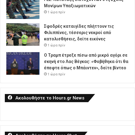
Μονίμων Υπαξιωματικών
1 ώρα πρίν
Σφοδρές καταιγίδες πλήττουν τις
Φιλιππίνες, τέσσερις νεκροί από
κατολισθήσεις, δείτε εικόνες
1 ώρα πρίν
Ο Τραμπ έτρεξε πίσω από μικρό αγόρι σε
σκηνή στο Λας Βέγκας: «Φοβήθηκα ότι θα
έπεφτε όπως ο Μπάιντεν», δείτε βίντεο
1 ώρα πρίν
Ακολουθήστε το Hours.gr News