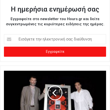
Η ημερήσια ενημέρωσή σας
Εγγραφείτε στο newsletter του Hours.gr και δείτε
συγκεντρωμένες τις κυριότερες ειδήσεις της ημέρας.
Ε
ι
σ
ά
γ
ε
τ
ε
τ
η
ν
η
λ
ε
κ