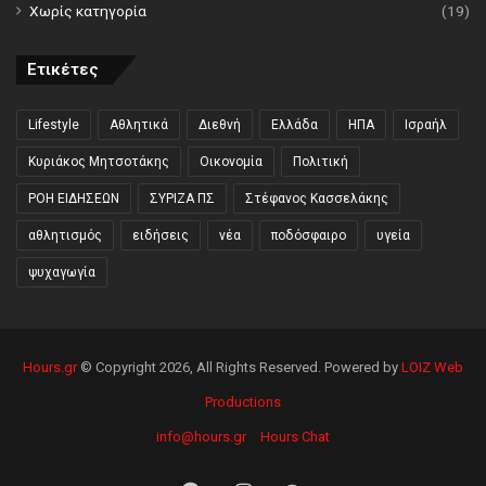
Χωρίς κατηγορία
(19)
Ετικέτες
Lifestyle
Αθλητικά
Διεθνή
Ελλάδα
ΗΠΑ
Ισραήλ
Κυριάκος Μητσοτάκης
Οικονομία
Πολιτική
ΡΟΗ ΕΙΔΗΣΕΩΝ
ΣΥΡΙΖΑ ΠΣ
Στέφανος Κασσελάκης
αθλητισμός
ειδήσεις
νέα
ποδόσφαιρο
υγεία
ψυχαγωγία
Hours.gr
© Copyright 2026, All Rights Reserved. Powered by
LOIZ Web
Productions
info@hours.gr
Hours Chat