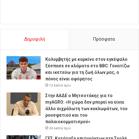
Δημοφιλή
Πρόσφατα
Κολυμβητής με καρκίνο στον εγκέφαλο
ξέσπασε σε κλάματα στο BBC: Γονατίζω
και ικετεύω για τη ζωή όλων μας, ο
πόνος είναι αφόρητος
12 λεπτά πρίν
Στην ΑΑΔΕ ο Μητσοτάκης για το
myAGRO: «Η χώρα δεν μπορεί να είναι
άλλο αιχμάλωτη των κυκλωμάτων, του
ρουσφετιού και του
παλαιοκομματισμού»
24 λεπτά πρίν
ΓΕΣ: Κατάταξη επιτυχόντων στη Σχολή