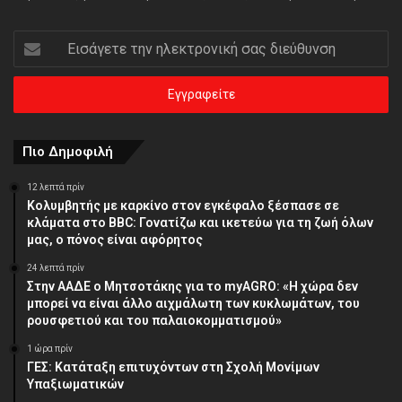
Εισάγετε
την
ηλεκτρονική
σας
διεύθυνση
Πιο Δημοφιλή
12 λεπτά πρίν
Κολυμβητής με καρκίνο στον εγκέφαλο ξέσπασε σε
κλάματα στο BBC: Γονατίζω και ικετεύω για τη ζωή όλων
μας, ο πόνος είναι αφόρητος
24 λεπτά πρίν
Στην ΑΑΔΕ ο Μητσοτάκης για το myAGRO: «Η χώρα δεν
μπορεί να είναι άλλο αιχμάλωτη των κυκλωμάτων, του
ρουσφετιού και του παλαιοκομματισμού»
1 ώρα πρίν
ΓΕΣ: Κατάταξη επιτυχόντων στη Σχολή Μονίμων
Υπαξιωματικών