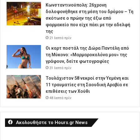
Κωνσταντινούπολη: 26χρονη
δολοφονήθηκε στη μέση του δρόμου – Τη
σκότωσε ο πρώην της έξω από
φαρμακείο που είχε πάει με την αδελφή
της
21 λεπτά πρίν
Οι καρτ ποστάλ της Δώρα Παντέλη από
τη Μύκονο: «Μαρμαροκολόνα μου» της
γράφουν, δείτε φωτογραφίες
31 λεπτά πρίν
Τουλάχιστον 58 νεκροί στην Υεμένη και
11 τραυματίες στη Σαουδική Αραβία σε
επιθέσεις των Χούθι
48 λεπτά πρίν
Ακολουθήστε το Hours.gr News