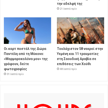
την αδελφή της
21 λεπτά πρίν
Οι καρτ ποστάλ της Δώρα
Τουλάχιστον 58 νεκροί στην
Παντέλη από τη Μύκονο:
Υεμένη και 11 τραυματίες
«Μαρμαροκολόνα μου» της
στη Σαουδική Αραβία σε
γράφουν, δείτε
επιθέσεις των Χούθι
φωτογραφίες
48 λεπτά πρίν
31 λεπτά πρίν