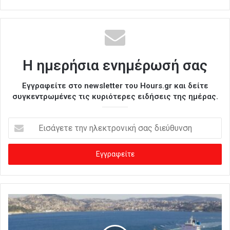
Η ημερήσια ενημέρωσή σας
Εγγραφείτε στο newsletter του Hours.gr και δείτε
συγκεντρωμένες τις κυριότερες ειδήσεις της ημέρας.
Ε
ι
σ
ά
γ
ε
τ
ε
τ
η