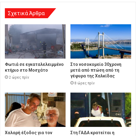
σ
η
Σχετικά Άρθρα
Φωτιά σε εγκαταλελειμμένο
Στο νοσοκομείο 30χρονη
κτήριο στο Μοσχάτο
μετά από πτώση από τη
γέφυρα της Χαλκίδας
2 ώρες πρίν
8 ώρες πρίν
Χαλαρή έξοδος για τον
Στη ΓΑΔΑ κρατείται η