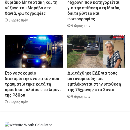
Κυριάκο Μητσοτάκη και τη
46χρονη που κατηγορείται
σύζυγό του Μαρέβα στα
για την επίθεση στη Marfin,
Χανιά, φωτογραφίες
δείτε βίντεο και
φωτογραφίες
8 ώρες πρίν
9 ώρες πρίν
Στο νοσοκομείο
Διατάχθηκε ΕΔΕ για τους
διακομίστηκε ναυτικός που
αστυνομικούς που
τραυματίστηκε κατά τη
εμπλέκονται στην υπόθεση
πρόσδεση πλοίου στο λιμάνι
της 75χρονης στα Χανιά
της Ρόδου
9 ώρες πρίν
9 ώρες πρίν