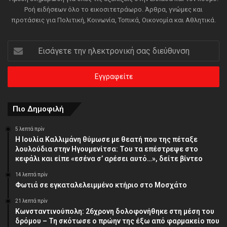
Ροή ειδήσεων όλο το εικοσιτετράωρο. Άρθρα, γνώμες και
προτάσεις για Πολιτική, Κοινωνία, Τοπικά, Οικονομία και Αθλητικά.
Εισάγετε
την
ηλεκτρονική
σας
διεύθυνση
Πιο Δημοφιλή
5 λεπτά πρίν
Η Ιουλία Καλλιμάνη θύμωσε με θεατή που της πέταξε
λουλούδια στην Ηγουμενίτσα: Του τα επέστρεψε στο
κεφάλι και είπε «εσένα σ’ αρέσει αυτό…», δείτε βίντεο
14 λεπτά πρίν
Φωτιά σε εγκαταλελειμμένο κτήριο στο Μοσχάτο
21 λεπτά πρίν
Κωνσταντινούπολη: 26χρονη δολοφονήθηκε στη μέση του
δρόμου – Τη σκότωσε ο πρώην της έξω από φαρμακείο που