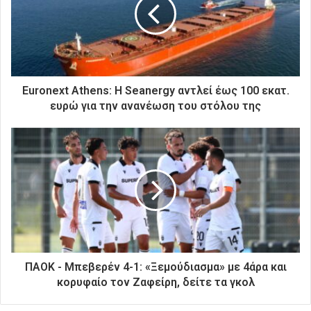
ν
η
λ
ε
κ
τ
ρ
Euronext Athens: Η Seanergy αντλεί έως 100 εκατ.
ο
ευρώ για την ανανέωση του στόλου της
ν
ι
κ
ή
σ
α
ς
δ
ι
ε
ύ
ΠΑΟΚ - Μπεβερέν 4-1: «Ξεμούδιασμα» με 4άρα και
θ
κορυφαίο τον Ζαφείρη, δείτε τα γκολ
υ
ν