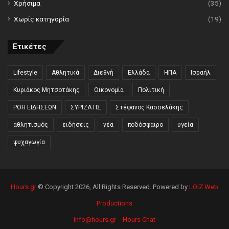
Χρήσιμα
(35)
Χωρίς κατηγορία
(19)
Ετικέτες
Lifestyle
Αθλητικά
Διεθνή
Ελλάδα
ΗΠΑ
Ισραήλ
Κυριάκος Μητσοτάκης
Οικονομία
Πολιτική
ΡΟΗ ΕΙΔΗΣΕΩΝ
ΣΥΡΙΖΑ ΠΣ
Στέφανος Κασσελάκης
αθλητισμός
ειδήσεις
νέα
ποδόσφαιρο
υγεία
ψυχαγωγία
Hours.gr
© Copyright 2026, All Rights Reserved. Powered by
LOIZ Web
Productions
info@hours.gr
Hours Chat