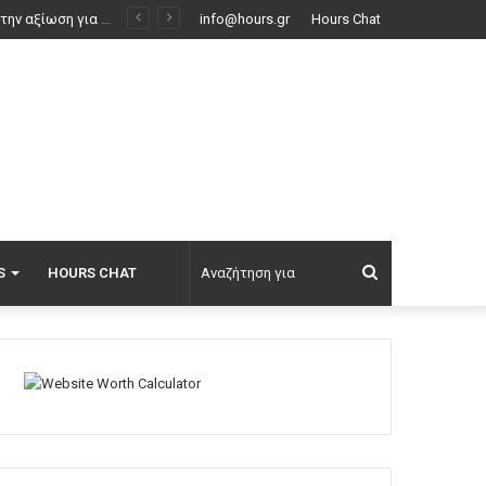
info@hours.gr
Hours Chat
Αναζήτηση
S
HOURS CHAT
για