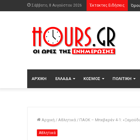
Σάββατο, 8 Αυγούστου 2026
Έκτακτες Ειδήσεις
Δύο 
ΑΡΧΙΚΉ
ΕΛΛΆΔΑ
ΚΌΣΜΟΣ
ΠΟΛΙΤΙΚΉ
Αρχική
/
Αθλητικά
/
ΠΑΟΚ – Μπεβερέν 4-1: «Ξεμούδι
Αθλητικά