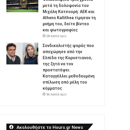
μετά τη δολοφονία του
Μιχάλη Κατσουρή: ΑΕΚ και
Athens Kallithea τίμησαν τη
μνήμη του, δείτε βίντεο
και φωτογραφίες
28 λεπτά πρίν
Συνδικαλιστής ψαράς που
αποχώρησε από την
Ελπίδα της Καρυστιανού,
της ζητά να τον
προστατέψει:
Καταγγέλλει μεθοδευμένη
σπίλωση από μέλη του
κόμματος
36 λεπτά πρίν
Ακολουθήστε το Hours.gr News