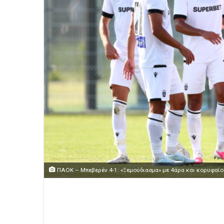
ΠΑΟΚ – Μπεβερέν 4-1: «Ξεμούδιασμα» με 4άρα και κορυφαίο 