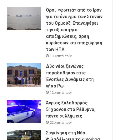
Όροι-«φωτιά» από το Ιράν
για το άνοιγμα των Στενών
του Ορμούζ: Επαναφέρει
την αξίωση για
αποζημιώσεις, άρση
κυρώσεων και αποχώρηση
των ΗΠΑ
10 λεπτά πρίν
Δύο νέοι ξενώνες
παραδόθηκαν στις
Ένοπλες Δυνάμεις στη
νήσο Ρω
12 λεπτά πρίν
Άγριος ξυλοδαρμός
51χρονου στο Ρέθυμνο,
πέντε συλλήψεις
22 λεπτά πρίν
Συγκίνηση στη Νέα
Φιλαδέλφεια τρία χρόνια