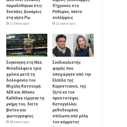
παραδόθηκαν στις
51χρονου στο
Ένοπλες Δυνάμεις
Ρέθυμνο, πέντε
στη νήσο Ρω
συλλήψεις
12 λεπτά πρίν
22 λεπτά πρίν
Συγκίνηση στη Νέα
Συνδικαλιστής
Φιλαδέλφεια τρία
ψαράς που
χρόνια μετά τη
αποχώρησε από την
δολοφονία του
Ελπίδα της
Μιχάλη Κατσουρή:
Καρυστιανού, της
ΑΕΚ και Athens
ζητά να τον
Kallithea τίμησαν τη
προστατέψει:
μνήμη του, δείτε
Καταγγέλλει
βίντεο και
μεθοδευμένη
φωτογραφίες
σπίλωση από μέλη
του κόμματος
28 λεπτά πρίν