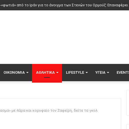
νέοι ξενώνες παραδόθηκαν στις Ένοπλες Δυνάμεις στη νήσο Ρω
ΟΙΚΟΝΟΜΊΑ
ΑΘΛΗΤΙΚΆ
LIFESTYLE
ΥΓΕΊΑ
EVENT
ασμα» με 4άρα και κορυφαίο τον Ζαφείρη, δείτε τα γκολ