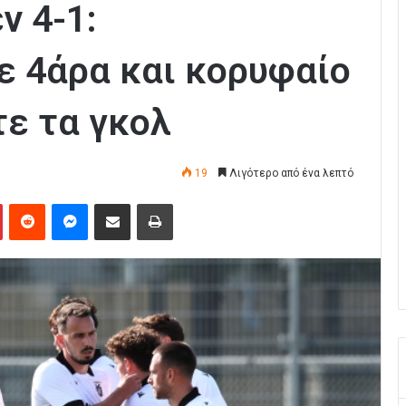
 4-1:
ε 4άρα και κορυφαίο
τε τα γκολ
19
Λιγότερο από ένα λεπτό
Pinterest
Reddit
Messenger
Κοινοποίηση μέσω Email
Εκτύπωση