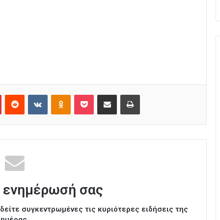
Pinterest
Reddit
VKontakte
Odnoklassniki
Pocket
Κοινοποίηση μέσω Email
Εκτύπωση
 ενημέρωσή σας
ι δείτε συγκεντρωμένες τις κυριότερες ειδήσεις της
ημέρας.