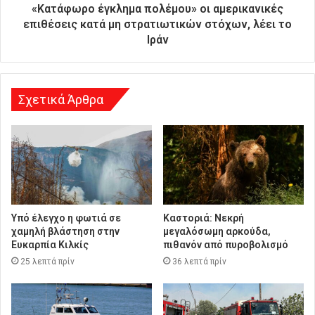
θ
«Κατάφωρο έγκλημα πολέμου» οι αμερικανικές
υ
επιθέσεις κατά μη στρατιωτικών στόχων, λέει το
ν
Ιράν
σ
η
Σχετικά Άρθρα
Υπό έλεγχο η φωτιά σε
Καστοριά: Νεκρή
χαμηλή βλάστηση στην
μεγαλόσωμη αρκούδα,
Ευκαρπία Κιλκίς
πιθανόν από πυροβολισμό
25 λεπτά πρίν
36 λεπτά πρίν