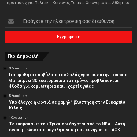
προτάσεις για Πολιτική, Κοινωνία, Τοπικά, Οικονομία και Αθλητικά.
Εισάγετε
την
ηλεκτρονική
σας
διεύθυνση
Πιο Δημοφιλή
3 λεπτά πρίν
Για αμύθητο συμβόλαιο του Σαλάχ γράφουν στην Τουρκία:
Θα παίρνει 30 εκατομμύρια τον χρόνο, προβλέπονται
έξοδα για κομμωτήρια και… χαρτί υγείας
5 λεπτά πρίν
Υπό έλεγχο η φωτιά σε χαμηλή βλάστηση στην Ευκαρπία
Κιλκίς
10 λεπτά πρίν
Το «κερασάκι» του Τρινκιέρι έρχεται από το NBA – Αυτή
είναι η τελευταία μεγάλη κίνηση που κυνηγάει ο ΠΑΟΚ