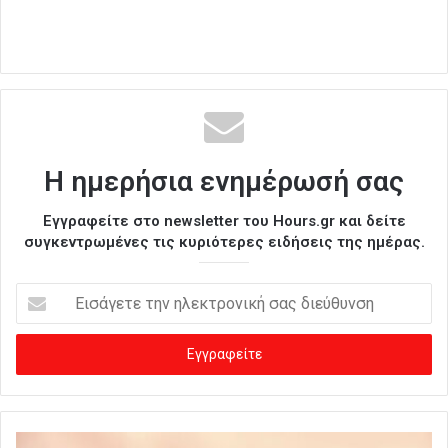
Η ημερήσια ενημέρωσή σας
Εγγραφείτε στο newsletter του Hours.gr και δείτε
συγκεντρωμένες τις κυριότερες ειδήσεις της ημέρας.
Ε
ι
σ
ά
γ
ε
τ
ε