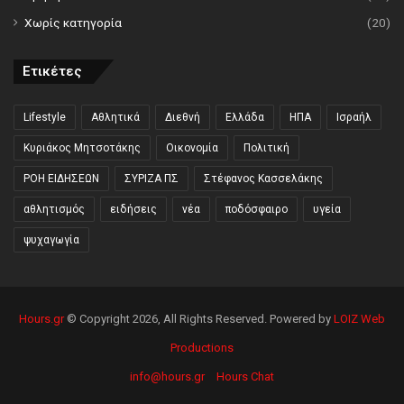
Χωρίς κατηγορία
(20)
Ετικέτες
Lifestyle
Αθλητικά
Διεθνή
Ελλάδα
ΗΠΑ
Ισραήλ
Κυριάκος Μητσοτάκης
Οικονομία
Πολιτική
ΡΟΗ ΕΙΔΗΣΕΩΝ
ΣΥΡΙΖΑ ΠΣ
Στέφανος Κασσελάκης
αθλητισμός
ειδήσεις
νέα
ποδόσφαιρο
υγεία
ψυχαγωγία
Hours.gr
© Copyright 2026, All Rights Reserved. Powered by
LOIZ Web
Productions
info@hours.gr
Hours Chat