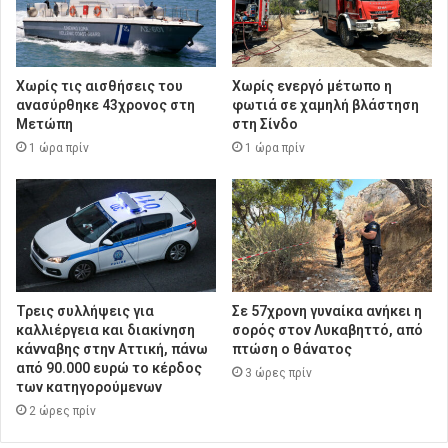
Χωρίς τις αισθήσεις του
Χωρίς ενεργό μέτωπο η
ανασύρθηκε 43χρονος στη
φωτιά σε χαμηλή βλάστηση
Μετώπη
στη Σίνδο
1 ώρα πρίν
1 ώρα πρίν
Τρεις συλλήψεις για
Σε 57χρονη γυναίκα ανήκει η
καλλιέργεια και διακίνηση
σορός στον Λυκαβηττό, από
κάνναβης στην Αττική, πάνω
πτώση ο θάνατος
από 90.000 ευρώ το κέρδος
3 ώρες πρίν
των κατηγορούμενων
2 ώρες πρίν