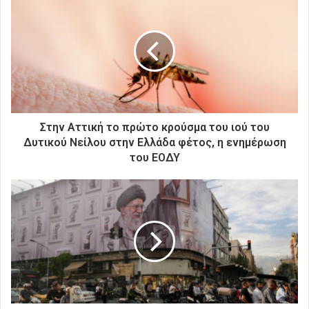
τ
η
ν
η
λ
ε
κ
τ
ρ
Στην Αττική το πρώτο κρούσμα του ιού του
ο
Δυτικού Νείλου στην Ελλάδα φέτος, η ενημέρωση
ν
του ΕΟΔΥ
ι
κ
ή
σ
α
ς
δ
ι
ε
ύ