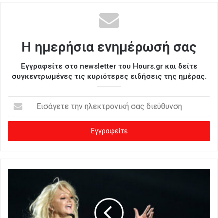
Η ημερήσια ενημέρωσή σας
Εγγραφείτε στο newsletter του Hours.gr και δείτε
συγκεντρωμένες τις κυριότερες ειδήσεις της ημέρας.
Ε
ι
σ
ά
γ
ε
τ
ε
τ
η
ν
η