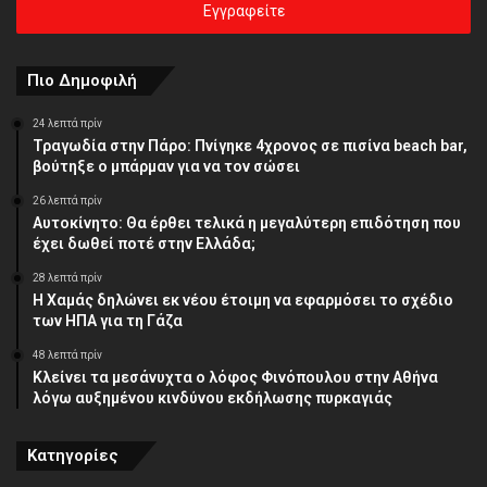
σας
διεύθυνση
Πιο Δημοφιλή
24 λεπτά πρίν
Τραγωδία στην Πάρο: Πνίγηκε 4χρονος σε πισίνα beach bar,
βούτηξε ο μπάρμαν για να τον σώσει
26 λεπτά πρίν
Αυτοκίνητο: Θα έρθει τελικά η μεγαλύτερη επιδότηση που
έχει δωθεί ποτέ στην Ελλάδα;
28 λεπτά πρίν
Η Χαμάς δηλώνει εκ νέου έτοιμη να εφαρμόσει το σχέδιο
των ΗΠΑ για τη Γάζα
48 λεπτά πρίν
Κλείνει τα μεσάνυχτα ο λόφος Φινόπουλου στην Αθήνα
λόγω αυξημένου κινδύνου εκδήλωσης πυρκαγιάς
Κατηγορίες