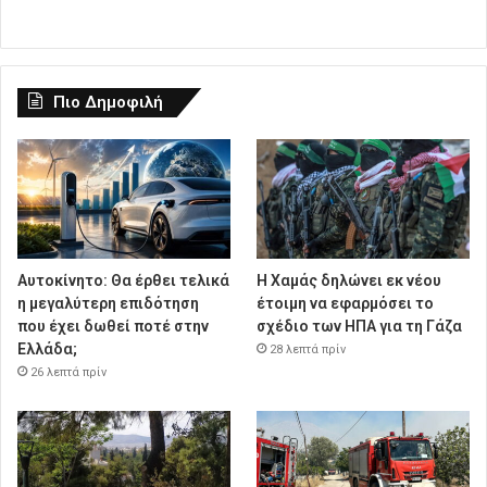
Πιο Δημοφιλή
Αυτοκίνητο: Θα έρθει τελικά
Η Χαμάς δηλώνει εκ νέου
η μεγαλύτερη επιδότηση
έτοιμη να εφαρμόσει το
που έχει δωθεί ποτέ στην
σχέδιο των ΗΠΑ για τη Γάζα
Ελλάδα;
28 λεπτά πρίν
26 λεπτά πρίν