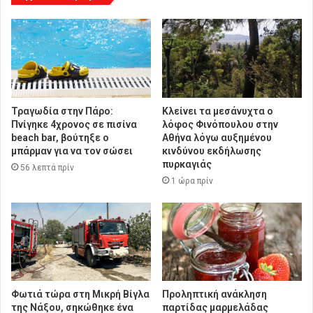
η
Τραγωδία στην Πάρο:
Κλείνει τα μεσάνυχτα ο
Πνίγηκε 4χρονος σε πισίνα
λόφος Φινόπουλου στην
beach bar, βούτηξε ο
Αθήνα λόγω αυξημένου
μπάρμαν για να τον σώσει
κινδύνου εκδήλωσης
πυρκαγιάς
56 λεπτά πρίν
1 ώρα πρίν
Φωτιά τώρα στη Μικρή Βίγλα
Προληπτική ανάκληση
της Νάξου, σηκώθηκε ένα
παρτίδας μαρμελάδας