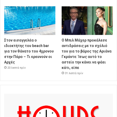
Στον εισαγγελέα ο
Ο Μπιλ Μάχερ προκάλεσε
ιδιοκτήτης του beach bar
αντιδράσεις με το σχόλιό
για τον θάνατο του 4χρονου
του για το βάρος της Αριάνα
στην Πάρο – Τι ερευνούν οι
Γκράντε: Ίσως αυτό το
Αρχές
αστείο την κάνει να φάει
κάτι, είπε
20 λεπτά πρίν
31 λεπτά πρίν