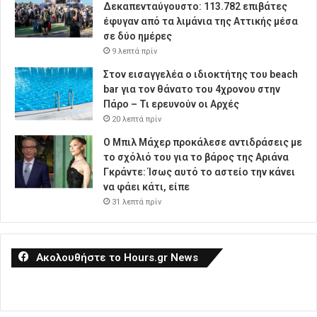
Δεκαπενταύγουστο: 113.782 επιβάτες
έφυγαν από τα λιμάνια της Αττικής μέσα
σε δύο ημέρες
9 λεπτά πρίν
Στον εισαγγελέα ο ιδιοκτήτης του beach
bar για τον θάνατο του 4χρονου στην
Πάρο – Τι ερευνούν οι Αρχές
20 λεπτά πρίν
Ο Μπιλ Μάχερ προκάλεσε αντιδράσεις με
το σχόλιό του για το βάρος της Αριάνα
Γκράντε: Ίσως αυτό το αστείο την κάνει
να φάει κάτι, είπε
31 λεπτά πρίν
Ακολουθήστε το Hours.gr News