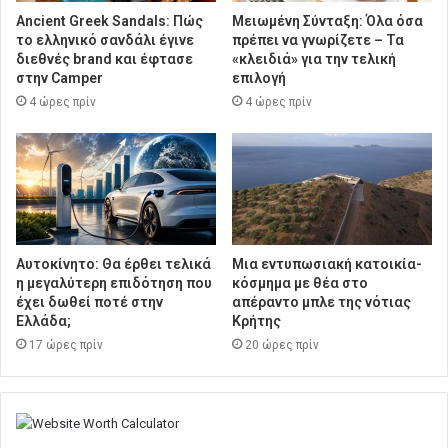
Ancient Greek Sandals: Πώς
Μειωμένη Σύνταξη: Όλα όσα
το ελληνικό σανδάλι έγινε
πρέπει να γνωρίζετε – Τα
διεθνές brand και έφτασε
«κλειδιά» για την τελική
στην Camper
επιλογή
4 ώρες πρίν
4 ώρες πρίν
Αυτοκίνητο: Θα έρθει τελικά
Μια εντυπωσιακή κατοικία-
η μεγαλύτερη επιδότηση που
κόσμημα με θέα στο
έχει δωθεί ποτέ στην
απέραντο μπλε της νότιας
Ελλάδα;
Κρήτης
17 ώρες πρίν
20 ώρες πρίν