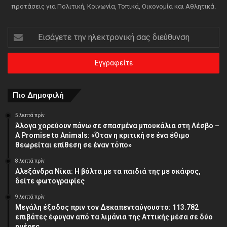
προτάσεις για Πολιτική, Κοινωνία, Τοπικά, Οικονομία και Αθλητικά.
Εισάγετε
την
ηλεκτρονική
σας
διεύθυνση
Πιο Δημοφιλή
5 λεπτά πρίν
Άλογα χορεύουν πάνω σε σπασμένα μπουκάλια στη Λέσβο –
A Promise to Animals: «Όταν η κριτική σε ένα έθιμο
θεωρείται επίθεση σε έναν τόπο»
8 λεπτά πρίν
Αλεξάνδρα Νίκα: Η βόλτα με τα παιδιά της με σκάφος,
δείτε φωτογραφίες
9 λεπτά πρίν
Μεγάλη έξοδος πριν τον Δεκαπενταύγουστο: 113.782
επιβάτες έφυγαν από τα λιμάνια της Αττικής μέσα σε δύο
ημέρες