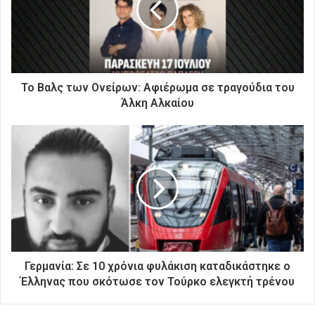
η
λ
ε
κ
τ
ρ
Το Βαλς των Ονείρων: Αφιέρωμα σε τραγούδια του
ο
Άλκη Αλκαίου
ν
ι
κ
ή
σ
α
ς
δ
ι
ε
ύ
Γερμανία: Σε 10 χρόνια φυλάκιση καταδικάστηκε ο
θ
Έλληνας που σκότωσε τον Τούρκο ελεγκτή τρένου
υ
ν