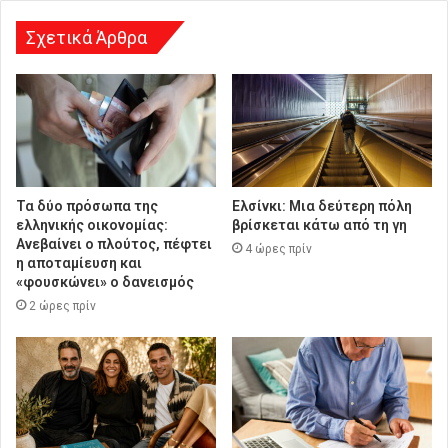
σ
η
Σχετικά Άρθρα
Τα δύο πρόσωπα της
Ελσίνκι: Mια δεύτερη πόλη
ελληνικής οικονομίας:
βρίσκεται κάτω από τη γη
Aνεβαίνει ο πλούτος, πέφτει
4 ώρες πρίν
η αποταμίευση και
«φουσκώνει» ο δανεισμός
2 ώρες πρίν