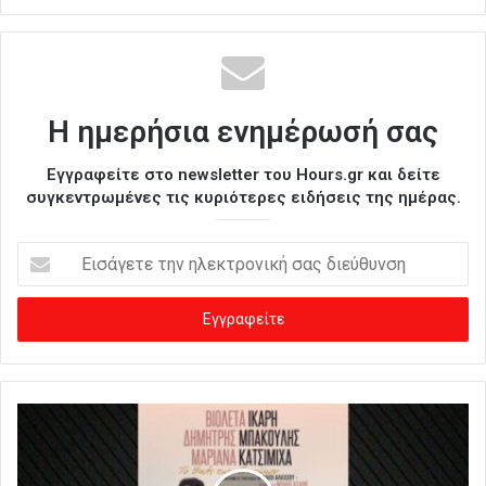
Η ημερήσια ενημέρωσή σας
Εγγραφείτε στο newsletter του Hours.gr και δείτε
συγκεντρωμένες τις κυριότερες ειδήσεις της ημέρας.
Ε
ι
σ
ά
γ
ε
τ
ε
τ
η
ν