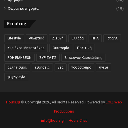
Χωρίς κατηγορία
(19)
Ετικέτες
Lifestyle
Αθλητικά
Διεθνή
Ελλάδα
ΗΠΑ
Ισραήλ
Κυριάκος Μητσοτάκης
Οικονομία
Πολιτική
ΡΟΗ ΕΙΔΗΣΕΩΝ
ΣΥΡΙΖΑ ΠΣ
Στέφανος Κασσελάκης
αθλητισμός
ειδήσεις
νέα
ποδόσφαιρο
υγεία
ψυχαγωγία
Hours.gr
© Copyright 2026, All Rights Reserved. Powered by
LOIZ Web
Productions
info@hours.gr
Hours Chat