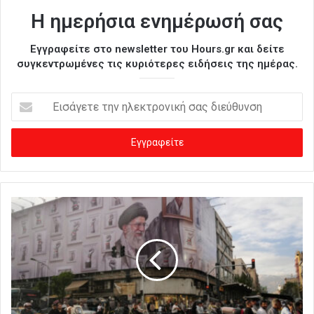
Η ημερήσια ενημέρωσή σας
Εγγραφείτε στο newsletter του Hours.gr και δείτε
συγκεντρωμένες τις κυριότερες ειδήσεις της ημέρας.
Ε
ι
σ
ά
γ
ε
τ
ε
τ
η
ν
η
λ
ε
κ