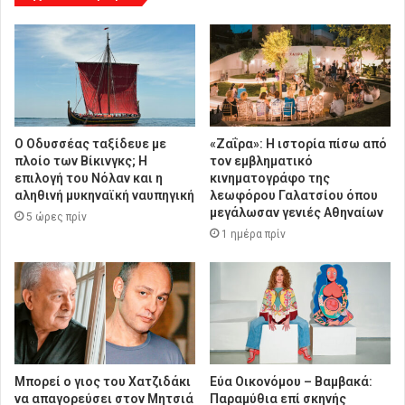
Ο Οδυσσέας ταξίδευε με
«Ζαΐρα»: Η ιστορία πίσω από
πλοίο των Βίκινγκς; Η
τον εμβληματικό
επιλογή του Νόλαν και η
κινηματογράφο της
αληθινή μυκηναϊκή ναυπηγική
λεωφόρου Γαλατσίου όπου
μεγάλωσαν γενιές Αθηναίων
5 ώρες πρίν
1 ημέρα πρίν
Μπορεί ο γιος του Χατζιδάκι
Εύα Οικονόμου – Βαμβακά:
να απαγορεύσει στον Μητσιά
Παραμύθια επί σκηνής