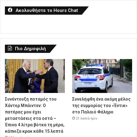
Ακολουθήστε το Hours Chat
Πιο Δημοφιλή
Συνέντευξη ποταμός του
Συνελήφθη ένα ακόμη μέλος
Χάντερ Μπάιντεν: Ο
της συμμορίας του «Έντικ»
πατέρας μου έχει
στο Παλαιό Φάληρο
μεταστάσεις στα οστά –
21 λεπτά πρίν
Έπινα 4 λίτρα βότκα τη μέρα,
κάπνιζα κρακ κάθε 15 λεπτά