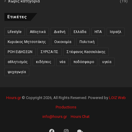
Χωρίς κατηγορία
(19)
Ετικέτες
Lifestyle
Αθλητικά
Διεθνή
Ελλάδα
ΗΠΑ
Ισραήλ
Κυριάκος Μητσοτάκης
Οικονομία
Πολιτική
ΡΟΗ ΕΙΔΗΣΕΩΝ
ΣΥΡΙΖΑ ΠΣ
Στέφανος Κασσελάκης
αθλητισμός
ειδήσεις
νέα
ποδόσφαιρο
υγεία
ψυχαγωγία
Hours.gr
© Copyright 2026, All Rights Reserved. Powered by
LOIZ Web
Productions
info@hours.gr
Hours Chat
Facebook
Instagram
Hours