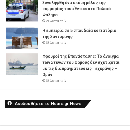
Συνελήφθη ένα ακόμη μέλος της
συμμορίας του «Έντικ» στο Παλαιό
Φάληρο
21 λεπτά πρίν
Η εμπειρία σε 5 σπουδαία εστιατόρια
της Σαντορίνης
33 λεπτά πρίν
Φρουροί της Επανάστασης: Το άνοιγμα
των Στενών του Ορμούζ δεν σχετίζεται
με τις διαπραγματεύσεις Τεχεράνης –
Ομάν
36 λεπτά πρίν
Ακολουθήστε το Hours.gr News