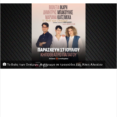
Το Βαλς των Ονείρων: Αφιέρωμα σε τραγούδια του Άλκη Αλκαίου