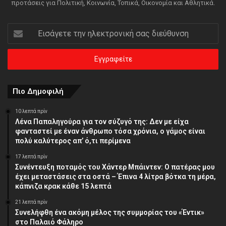
προτάσεις για Πολιτική, Κοινωνία, Τοπικά, Οικονομία και Αθλητικά.
Εισάγετε
την
ηλεκτρονική
σας
διεύθυνση
Πιο Δημοφιλή
10 λεπτά πρίν
Λένα Παπαληγούρα για τον σύζυγό της: Δεν με είχα
φανταστεί με έναν άνθρωπο τόσα χρόνια, ο γάμος είναι
πολύ καλύτερος απ’ ό,τι περίμενα
17 λεπτά πρίν
Συνέντευξη ποταμός του Χάντερ Μπάιντεν: Ο πατέρας μου
έχει μεταστάσεις στα οστά – Έπινα 4 λίτρα βότκα τη μέρα,
κάπνιζα κρακ κάθε 15 λεπτά
21 λεπτά πρίν
Συνελήφθη ένα ακόμη μέλος της συμμορίας του «Έντικ»
στο Παλαιό Φάληρο