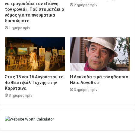
να τραγουδάει τον «Γιάννη
2 ημέρες πρίν
τον φονιά»; Πού σταματάει ο
νόμος για τα πνευματικά
δικαιώματα
1 ημέρα πρίν
Στιις 15 και 16 Αυγούστου το
Η Λευκάδα τιμά τον ηθοποιό
4ο Φεστιβάλ Τέχνης στην
Ηλία Λογοθέτη
Καρύταινα
3 ημέρες πρίν
3 ημέρες πρίν