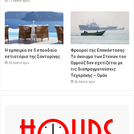
17 λεπτά πρίν
Η εμπειρία σε 5 σπουδαία
Φρουροί της Επανάστασης:
εστιατόρια της Σαντορίνης
Το άνοιγμα των Στενών του
Ορμούζ δεν σχετίζεται με
33 λεπτά πρίν
τις διαπραγματεύσεις
Τεχεράνης – Ομάν
36 λεπτά πρίν