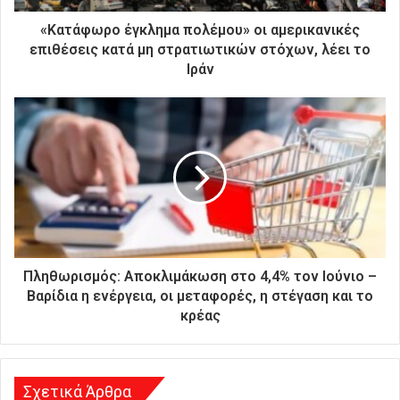
τ
ρ
«Κατάφωρο έγκλημα πολέμου» οι αμερικανικές
ο
επιθέσεις κατά μη στρατιωτικών στόχων, λέει το
ν
Ιράν
ι
κ
ή
σ
α
ς
δ
ι
ε
ύ
θ
Πληθωρισμός: Αποκλιμάκωση στο 4,4% τον Ιούνιο –
υ
Βαρίδια η ενέργεια, οι μεταφορές, η στέγαση και το
ν
κρέας
σ
η
Σχετικά Άρθρα