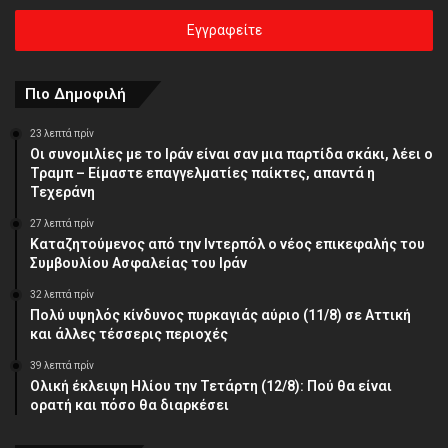
ηλεκτρονική
σας
διεύθυνση
Πιο Δημοφιλή
23 λεπτά πρίν
Οι συνομιλίες με το Ιράν είναι σαν μια παρτίδα σκάκι, λέει ο
Τραμπ – Είμαστε επαγγελματίες παίκτες, απαντά η
Τεχεράνη
27 λεπτά πρίν
Καταζητούμενος από την Ιντερπόλ ο νέος επικεφαλής του
Συμβουλίου Ασφαλείας του Ιράν
32 λεπτά πρίν
Πολύ υψηλός κίνδυνος πυρκαγιάς αύριο (11/8) σε Αττική
και άλλες τέσσερις περιοχές
39 λεπτά πρίν
Ολική έκλειψη Ηλίου την Τετάρτη (12/8): Πού θα είναι
ορατή και πόσο θα διαρκέσει