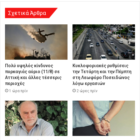
η
Σχετικά Άρθρα
Πολύ υψηλός κίνδυνος
Κυκλοφοριακές ρυθμίσεις
πυρκαγιάς αύριο (11/8) σε
την Τετάρτη και την Πέμπτη
Αττική και άλλες τέσσερις
στη Λεωφόρο Ποσειδώνος
περιοχές
λόγω εργασιών
1 ώρα πρίν
2 ώρες πρίν