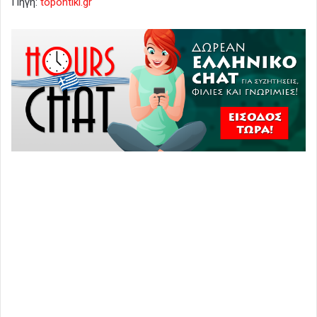
Πηγή:
topontiki.gr