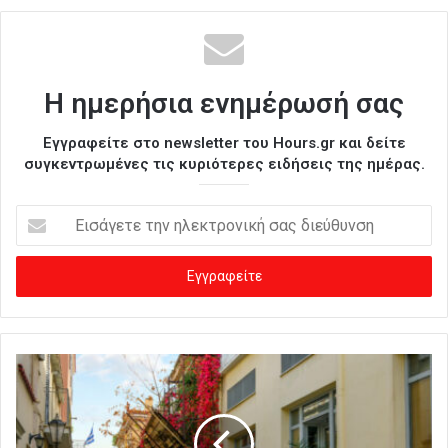
Η ημερήσια ενημέρωσή σας
Εγγραφείτε στο newsletter του Hours.gr και δείτε
συγκεντρωμένες τις κυριότερες ειδήσεις της ημέρας.
Ε
ι
σ
ά
γ
ε
τ
ε
τ
η
ν
η