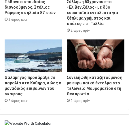
Πέθανε ο σπουδαίος
Σύλληψη 53χρονου στο
διανοούμενος, Στέλιος
«Ελ.Βενιζέλος» με δύο
Ράμφος σε ηλικία 87 ετών
ευρωπαϊκά εντάλματα για
ξέπλυμα χρήματος και
2 ώρες πρίν
απάτες στη Γαλλία
2 ώρες πρίν
Θαλαμηγός προσάραξε σε
Συνελήφθη καταζητούμενος
παραλία στα Κύθηρα, σώος ο
με ευρωπαϊκό ένταλμα στο
μοναδικός επιβαίνων του
τελωνείο Μαυροματίου στη
σκάφους
Θεσπρωτία
2 ώρες πρίν
2 ώρες πρίν