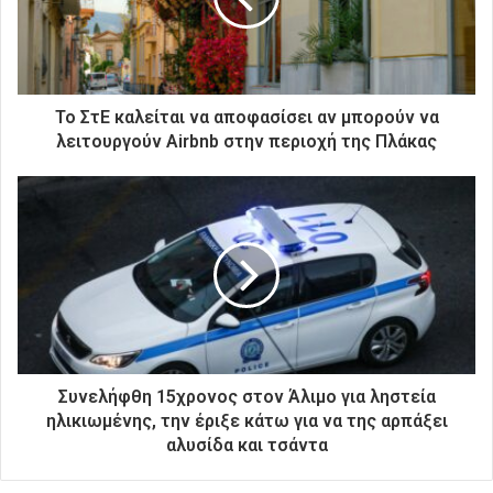
λ
ε
κ
τ
ρ
Το ΣτΕ καλείται να αποφασίσει αν μπορούν να
ο
λειτουργούν Airbnb στην περιοχή της Πλάκας
ν
ι
κ
ή
σ
α
ς
δ
ι
ε
ύ
Συνελήφθη 15χρονος στον Άλιμο για ληστεία
θ
ηλικιωμένης, την έριξε κάτω για να της αρπάξει
υ
αλυσίδα και τσάντα
ν
σ