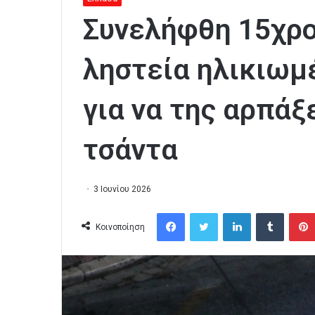
Συνελήφθη 15χρο
ληστεία ηλικιωμέ
για να της αρπάξ
τσάντα
3 Ιουνίου 2026
Facebook
Twitter
LinkedIn
Tumblr
Κοινοποίηση