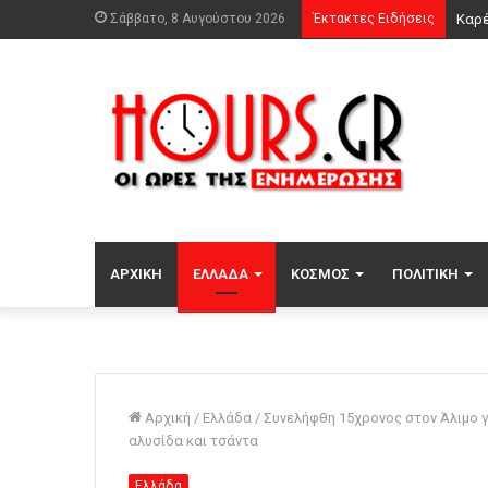
Σάββατο, 8 Αυγούστου 2026
Έκτακτες Ειδήσεις
Σούπ
ΑΡΧΙΚΉ
ΕΛΛΆΔΑ
ΚΌΣΜΟΣ
ΠΟΛΙΤΙΚΉ
Αρχική
/
Ελλάδα
/
Συνελήφθη 15χρονος στον Άλιμο γι
αλυσίδα και τσάντα
Ελλάδα