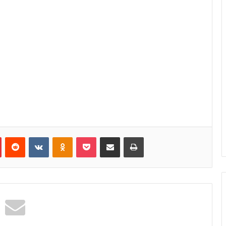
Pinterest
Reddit
VKontakte
Odnoklassniki
Pocket
Κοινοποίηση μέσω Email
Εκτύπωση