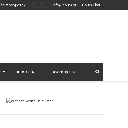
κινούν
info@hours.gr
Hours Chat
Αναζήτηση
S
HOURS CHAT
για