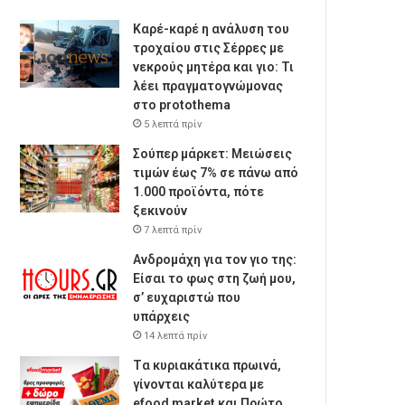
Καρέ-καρέ η ανάλυση του
τροχαίου στις Σέρρες με
νεκρούς μητέρα και γιο: Τι
λέει πραγματογνώμονας
στο protothema
5 λεπτά πρίν
Σούπερ μάρκετ: Μειώσεις
τιμών έως 7% σε πάνω από
1.000 προϊόντα, πότε
ξεκινούν
7 λεπτά πρίν
Ανδρομάχη για τον γιο της:
Είσαι το φως στη ζωή μου,
σ’ ευχαριστώ που
υπάρχεις
14 λεπτά πρίν
Tα κυριακάτικα πρωινά,
γίνονται καλύτερα με
efood market και Πρώτο