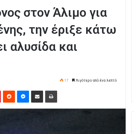
νος στον Άλιμο για
νης, την έριξε κάτω
ει αλυσίδα και
17
Λιγότερο από ένα λεπτό
Pinterest
Reddit
Messenger
Κοινοποίηση μέσω Email
Εκτύπωση