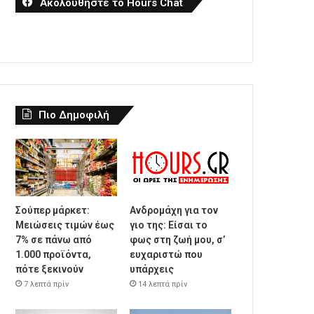
Ακολουθήστε το Hours Chat
Πιο Δημοφιλή
Σούπερ μάρκετ:
Ανδρομάχη για τον
Μειώσεις τιμών έως
γιο της: Είσαι το
7% σε πάνω από
φως στη ζωή μου, σ’
1.000 προϊόντα,
ευχαριστώ που
πότε ξεκινούν
υπάρχεις
7 λεπτά πρίν
14 λεπτά πρίν