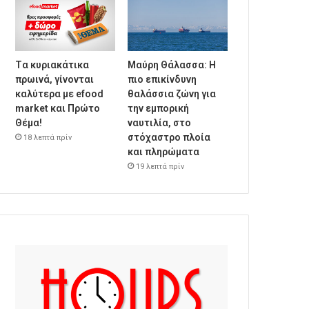
Tα κυριακάτικα
Μαύρη Θάλασσα: Η
πρωινά, γίνονται
πιο επικίνδυνη
καλύτερα με efood
θαλάσσια ζώνη για
market και Πρώτο
την εμπορική
Θέμα!
ναυτιλία, στο
στόχαστρο πλοία
18 λεπτά πρίν
και πληρώματα
19 λεπτά πρίν