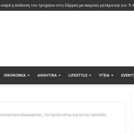
ερ μάρκετ: Μειώσεις τιμών έως 7% σε πάνω από 1.000 προϊόντα, πότε ξε
ΟΙΚΟΝΟΜΊΑ
ΑΘΛΗΤΙΚΆ
LIFESTYLE
ΥΓΕΊΑ
EVENT
α ληστεία ηλικιωμένης, την έριξε κάτω για να της αρπάξει