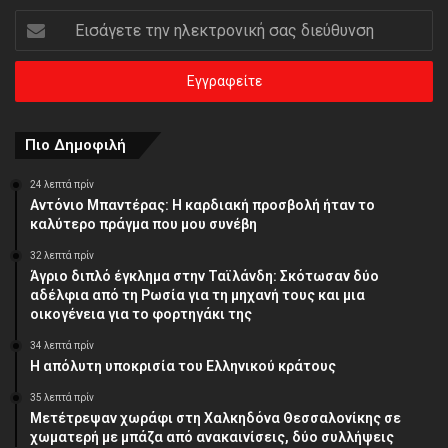
Εισάγετε
την
ηλεκτρονική
σας
διεύθυνση
Πιο Δημοφιλή
24 λεπτά πρίν
Αντόνιο Μπαντέρας: Η καρδιακή προσβολή ήταν το
καλύτερο πράγμα που μου συνέβη
32 λεπτά πρίν
Άγριο διπλό έγκλημα στην Ταϊλάνδη: Σκότωσαν δύο
αδέλφια από τη Ρωσία για τη μηχανή τους και μια
οικογένεια για το φορτηγάκι της
34 λεπτά πρίν
Η απόλυτη υποκρισία του Ελληνικού κράτους
35 λεπτά πρίν
Μετέτρεψαν χωράφι στη Χαλκηδόνα Θεσσαλονίκης σε
χωματερή με μπάζα από ανακαινίσεις, δύο συλλήψεις