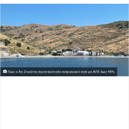
Πώς ο Άη Στράτης έγινε πρότυπο ενεργειακό νησί με ΑΠΕ έως 98%