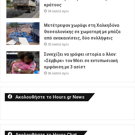
κράτους
34 λεπτά πρίν
Μετέτρεψαν χωράφι στη Χαλκηδόνα
Θεσσαλονίκης σε χωματερή με μπάζα
από ανακαινίσεις, δύο συλλήψεις
35 λεπτά πρίν
Συνεχίζει να γράφει ιστορία ο Άλεν:
«Σέρβιρε» τον Μέσι σε εντυπωσιακή
εμφάνιση με 3 ασίστ
36 λεπτά πρίν
Ακολουθήστε το Hours.gr News
Ακολουθήστε το Hours Chat