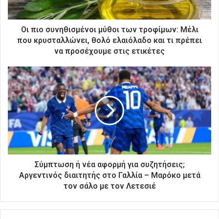
κ
τ
ρ
Οι πιο συνηθισμένοι μύθοι των τροφίμων: Μέλι
ο
που κρυσταλλώνει, θολό ελαιόλαδο και τι πρέπει
ν
να προσέχουμε στις ετικέτες
ι
κ
ή
σ
α
ς
δ
ι
ε
ύ
θ
Σύμπτωση ή νέα αφορμή για συζητήσεις;
υ
Αργεντινός διαιτητής στο Γαλλία – Μαρόκο μετά
ν
τον σάλο με τον Λετεσιέ
σ
η