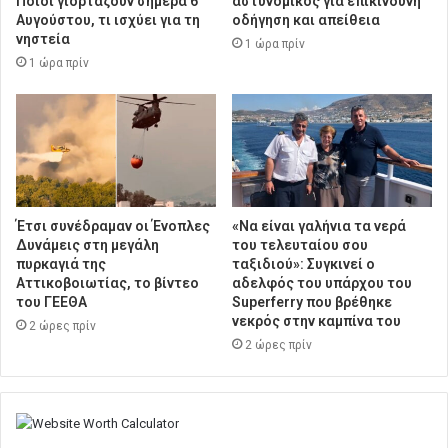
Ποιοι γιορτάζουν σήμερα 6
αστυνομικός για επικίνδυνη
Αυγούστου, τι ισχύει για τη
οδήγηση και απείθεια
νηστεία
1 ώρα πρίν
1 ώρα πρίν
Έτσι συνέδραμαν οι Ένοπλες
«Να είναι γαλήνια τα νερά
Δυνάμεις στη μεγάλη
του τελευταίου σου
πυρκαγιά της
ταξιδιού»: Συγκινεί ο
Αττικοβοιωτίας, το βίντεο
αδελφός του υπάρχου του
του ΓΕΕΘΑ
Superferry που βρέθηκε
νεκρός στην καμπίνα του
2 ώρες πρίν
2 ώρες πρίν