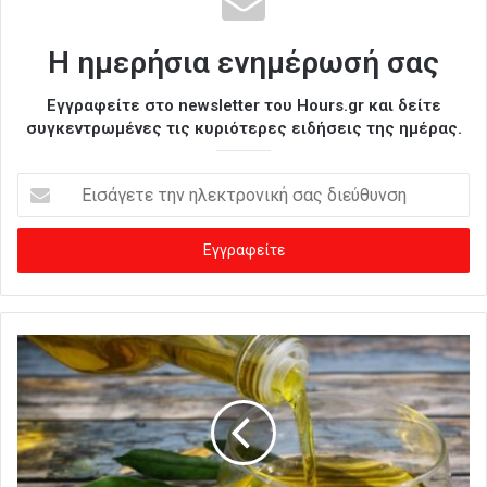
Η ημερήσια ενημέρωσή σας
Εγγραφείτε στο newsletter του Hours.gr και δείτε
συγκεντρωμένες τις κυριότερες ειδήσεις της ημέρας.
Ε
ι
σ
ά
γ
ε
τ
ε
τ
η
ν
η
λ
ε