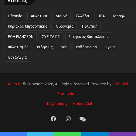
Ετικέτες
Lifestyle
Αθλητικά
Διεθνή
Ελλάδα
ΗΠΑ
Ισραήλ
Κυριάκος Μητσοτάκης
Οικονομία
Πολιτική
ΡΟΗ ΕΙΔΗΣΕΩΝ
ΣΥΡΙΖΑ ΠΣ
Στέφανος Κασσελάκης
αθλητισμός
ειδήσεις
νέα
ποδόσφαιρο
υγεία
ψυχαγωγία
Hours.gr
© Copyright 2026, All Rights Reserved. Powered by
LOIZ Web
Productions
info@hours.gr
Hours Chat
Facebook
Instagram
Hours
Chat