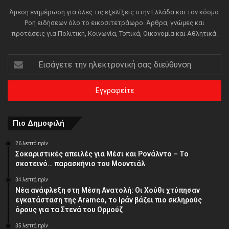
Άμεση ενημέρωση για όλες τις εξελίξεις στην Ελλάδα και τον κόσμο.
Ροή ειδήσεων όλο το εικοσιτετράωρο. Άρθρα, γνώμες και
προτάσεις για Πολιτική, Κοινωνία, Τοπικά, Οικονομία και Αθλητικά.
Εισάγετε
την
ηλεκτρονική
σας
διεύθυνση
Πιο Δημοφιλή
26 λεπτά πρίν
Σοκαριστικές απειλές για Μέσι και Ρονάλντο – Το
σκοτεινό… παρασκήνιο του Μουντιάλ
34 λεπτά πρίν
Νέα ανάφλεξη στη Μέση Ανατολή: Οι Χούθι χτύπησαν
εγκατάσταση της Aramco, το Ιράν βάζει πιο σκληρούς
όρους για τα Στενά του Ορμούζ
35 λεπτά πρίν