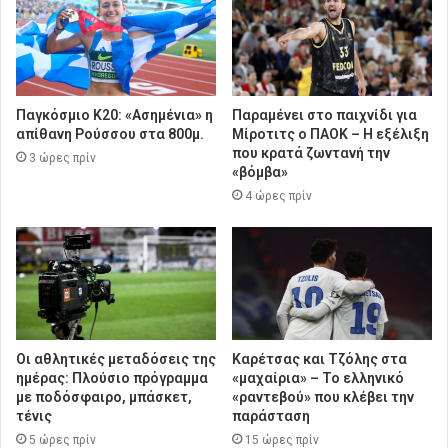
Παγκόσμιο Κ20: «Ασημένια» η
Παραμένει στο παιχνίδι για
απίθανη Ρούσσου στα 800μ.
Μίροτιτς ο ΠΑΟΚ – Η εξέλιξη
που κρατά ζωντανή την
3 ώρες πρίν
«βόμβα»
4 ώρες πρίν
Οι αθλητικές μεταδόσεις της
Καρέτσας και Τζόλης στα
ημέρας: Πλούσιο πρόγραμμα
«μαχαίρια» – Το ελληνικό
με ποδόσφαιρο, μπάσκετ,
«ραντεβού» που κλέβει την
τένις
παράσταση
5 ώρες πρίν
15 ώρες πρίν