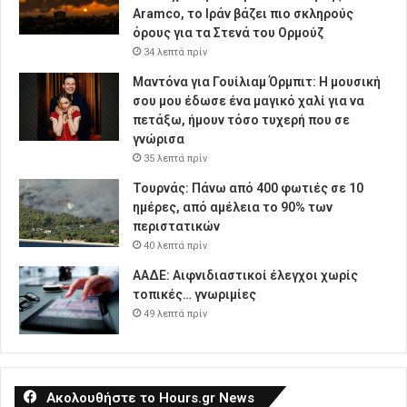
Aramco, το Ιράν βάζει πιο σκληρούς
όρους για τα Στενά του Ορμούζ
34 λεπτά πρίν
Μαντόνα για Γουίλιαμ Όρμπιτ: Η μουσική
σου μου έδωσε ένα μαγικό χαλί για να
πετάξω, ήμουν τόσο τυχερή που σε
γνώρισα
35 λεπτά πρίν
Τουρνάς: Πάνω από 400 φωτιές σε 10
ημέρες, από αμέλεια το 90% των
περιστατικών
40 λεπτά πρίν
ΑΑΔΕ: Αιφνιδιαστικοί έλεγχοι χωρίς
τοπικές… γνωριμίες
49 λεπτά πρίν
Ακολουθήστε το Hours.gr News