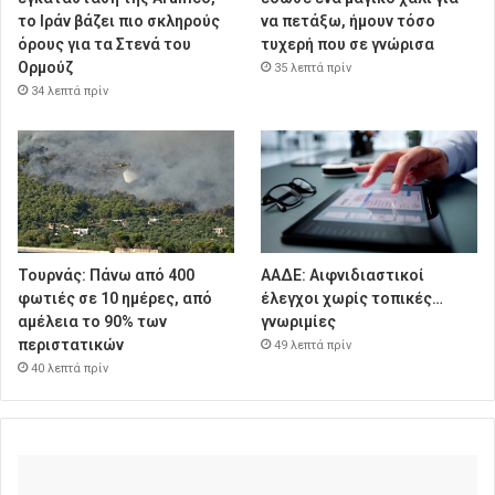
το Ιράν βάζει πιο σκληρούς
να πετάξω, ήμουν τόσο
όρους για τα Στενά του
τυχερή που σε γνώρισα
Ορμούζ
35 λεπτά πρίν
34 λεπτά πρίν
Τουρνάς: Πάνω από 400
ΑΑΔΕ: Αιφνιδιαστικοί
φωτιές σε 10 ημέρες, από
έλεγχοι χωρίς τοπικές…
αμέλεια το 90% των
γνωριμίες
περιστατικών
49 λεπτά πρίν
40 λεπτά πρίν