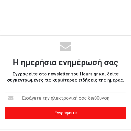
Η ημερήσια ενημέρωσή σας
Εγγραφείτε στο newsletter του Hours.gr και δείτε
συγκεντρωμένες τις κυριότερες ειδήσεις της ημέρας.
Ε
ι
σ
ά
γ
ε