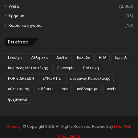
Υγεία
(2.060)
Χρήσιμα
(35)
Χωρίς κατηγορία
(19)
Ετικέτες
Lifestyle
Αθλητικά
Διεθνή
Ελλάδα
ΗΠΑ
Ισραήλ
Κυριάκος Μητσοτάκης
Οικονομία
Πολιτική
ΡΟΗ ΕΙΔΗΣΕΩΝ
ΣΥΡΙΖΑ ΠΣ
Στέφανος Κασσελάκης
αθλητισμός
ειδήσεις
νέα
ποδόσφαιρο
υγεία
ψυχαγωγία
Hours.gr
© Copyright 2026, All Rights Reserved. Powered by
LOIZ Web
Productions