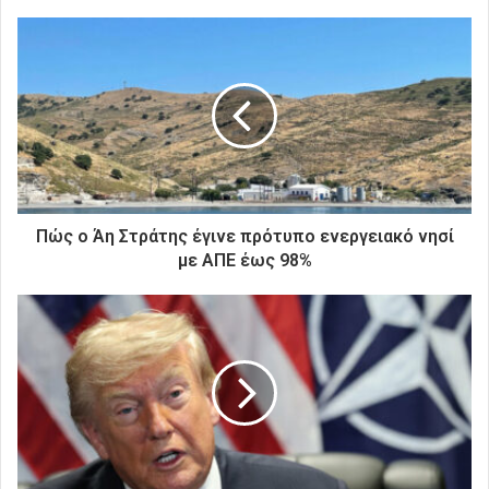
τ
ε
τ
η
ν
η
λ
ε
κ
τ
ρ
Πώς ο Άη Στράτης έγινε πρότυπο ενεργειακό νησί
ο
με ΑΠΕ έως 98%
ν
ι
κ
ή
σ
α
ς
δ
ι
ε