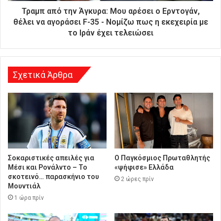
ύ
Τραμπ από την Άγκυρα: Μου αρέσει ο Ερντογάν,
θ
θέλει να αγοράσει F-35 - Νομίζω πως η εκεχειρία με
υ
το Ιράν έχει τελειώσει
ν
σ
η
Σχετικά Άρθρα
Σοκαριστικές απειλές για
Ο Παγκόσμιος Πρωταθλητής
Μέσι και Ρονάλντο – Το
«ψήφισε» Ελλάδα
σκοτεινό… παρασκήνιο του
2 ώρες πρίν
Μουντιάλ
1 ώρα πρίν