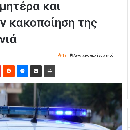
μητέρα και
ην κακοποίηση της
νιά
19
Λιγότερο από ένα λεπτό
Pinterest
Reddit
Messenger
Κοινοποίηση μέσω Email
Εκτύπωση