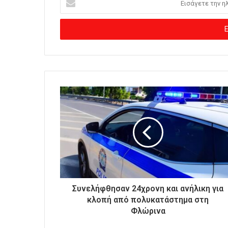
ι
σ
ά
γ
ε
τ
ε
τ
η
ν
η
λ
ε
κ
τ
ρ
ο
Συνελήφθησαν 24χρονη και ανήλικη για
ν
κλοπή από πολυκατάστημα στη
ι
Φλώρινα
κ
ή