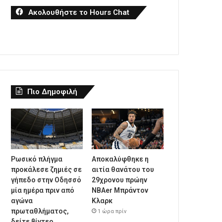
Ακολουθήστε το Hours Chat
Πιο Δημοφιλή
Ρωσικό πλήγμα
Αποκαλύφθηκε η
προκάλεσε ζημιές σε
αιτία θανάτου του
γήπεδο στην Οδησσό
29χρονου πρώην
μία ημέρα πριν από
NBAer Μπράντον
αγώνα
Κλαρκ
πρωταθλήματος,
1 ώρα πρίν
δείτε βίντεο