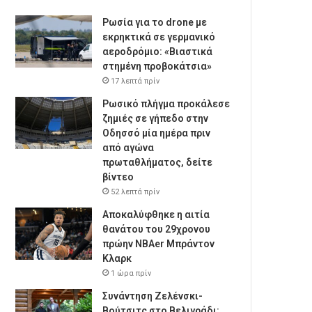
Ρωσία για το drone με
εκρηκτικά σε γερμανικό
αεροδρόμιο: «Βιαστικά
στημένη προβοκάτσια»
17 λεπτά πρίν
Ρωσικό πλήγμα προκάλεσε
ζημιές σε γήπεδο στην
Οδησσό μία ημέρα πριν
από αγώνα
πρωταθλήματος, δείτε
βίντεο
52 λεπτά πρίν
Αποκαλύφθηκε η αιτία
θανάτου του 29χρονου
πρώην NBAer Μπράντον
Κλαρκ
1 ώρα πρίν
Συνάντηση Ζελένσκι-
Βούτσιτς στο Βελιγράδι: