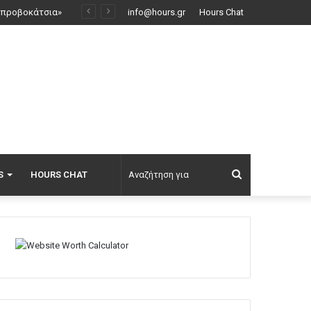
Ρωσικό πλήγμα προκάλεσε ζημιές σε γήπεδο στην Οδησσό μία ημέρα πριν από αγώνα πρωταθλήματος, δείτε βίντεο
info@hours.gr
Hours Chat
Αναζήτηση
S
HOURS CHAT
για