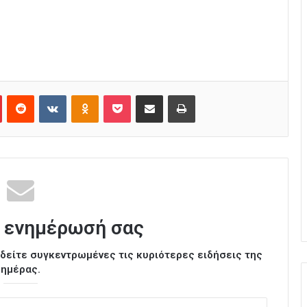
Pinterest
Reddit
VKontakte
Odnoklassniki
Pocket
Κοινοποίηση μέσω Email
Εκτύπωση
 ενημέρωσή σας
ι δείτε συγκεντρωμένες τις κυριότερες ειδήσεις της
ημέρας.