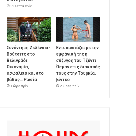
52 λεπτά πρίν
Συνάντηση Ζελένσκι-
Εντυπωσιάζει με την
Βούτσιτς στο
εμφάνισή της η
Βελιγράδι:
σύζυγος του Τζέντι
Οικονομία,
Όσμαν στις διακοπές
ασφάλεια και στο
τους στην Τουρκία,
βάθος… Ρωσία
βίντεο
1 ώρα πρίν
2 ώρες πρίν