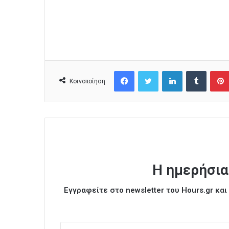
Facebook
Twitter
LinkedIn
Tumblr
Κοινοποίηση
Η ημερήσια
Εγγραφείτε στο newsletter του Hours.gr κα
Ε