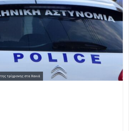
της τρίχρονης στα Χανιά