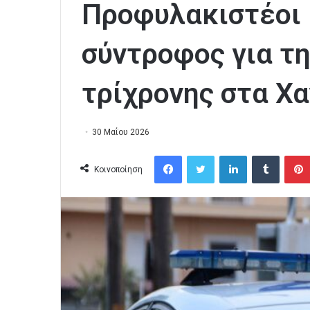
Προφυλακιστέοι 
σύντροφος για τ
τρίχρονης στα Χα
30 Μαΐου 2026
Facebook
Twitter
LinkedIn
Tumblr
Κοινοποίηση