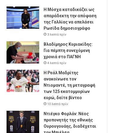
Η Μόσχα καταδικάζει ως
απαράδεκτη την απόφαση
της Γαλλίας να απελάσει
Ρωσίδα δημοσιογράφο
3 λεπτά πρίν
Βλαδίμηρος Κυριακίδης:
Για πέμπτη συνεχόμενη
χρονιά στο ΠΑΓΝΗ
4 λεπτά πρίν
Η Ρεάλ Μαδρίτης
ανακοίνωσε τον
Ντιομαντέ, τη μεταγραφή
των 125 εκατομμυρίων
ευρώ, δείτε βίντεο
10 λεπτά πρίν
Ντιέγκο Φορλάν: Νέος
προπονητής της εθνικής
Ουρουγουάης, διαδέχεται
τον Μπιέλσα