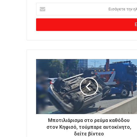
Ε
ι
σ
ά
γ
ε
τ
ε
τ
η
ν
η
λ
ε
κ
τ
ρ
ο
Μποτιλιάρισμα στο ρεύμα καθόδου
ν
στον Κηφισό, τούμπαρε αυτοκίνητο,
ι
δείτε βίντεο
κ