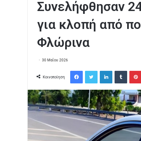
Συνελήφθησαν 24
για κλοπή από π
Φλώρινα
30 Μαΐου 2026
Facebook
Twitter
LinkedIn
Tumblr
Κοινοποίηση