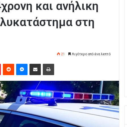
χρονη και ανήλικη
ολυκατάστημα στη
21
Λιγότερο από ένα λεπτό
Pinterest
Reddit
Messenger
Κοινοποίηση μέσω Email
Εκτύπωση