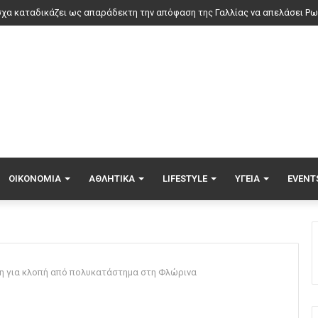
μηρος Κυριακίδης: Για πέμπτη συνεχόμενη χρονιά στο ΠΑΓΝΗ
ΟΙΚΟΝΟΜΊΑ
ΑΘΛΗΤΙΚΆ
LIFESTYLE
ΥΓΕΊΑ
EVENT
κη για κλοπή από πολυκατάστημα στη Φλώρινα