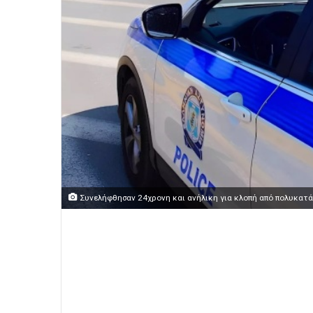
Συνελήφθησαν 24χρονη και ανήλικη για κλοπή από πολυκατ