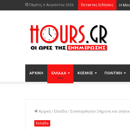
Πέμπτη, 6 Αυγούστου 2026
Έκτακτες Ειδήσεις
Βλαδί
ΑΡΧΙΚΉ
ΕΛΛΆΔΑ
ΚΌΣΜΟΣ
ΠΟΛΙΤΙΚΉ
Αρχική
/
Ελλάδα
/
Συνελήφθησαν 24χρονη και ανήλι
Ελλάδα