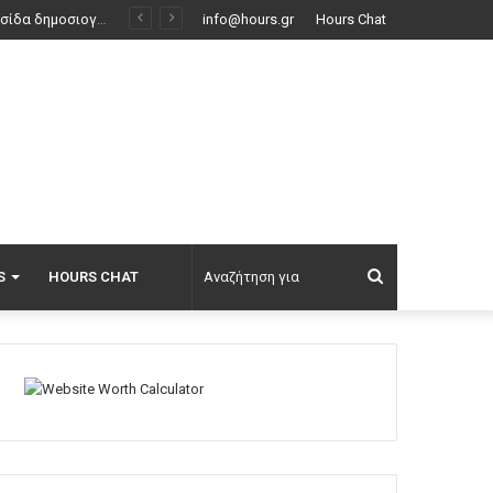
info@hours.gr
Hours Chat
Αναζήτηση
S
HOURS CHAT
για