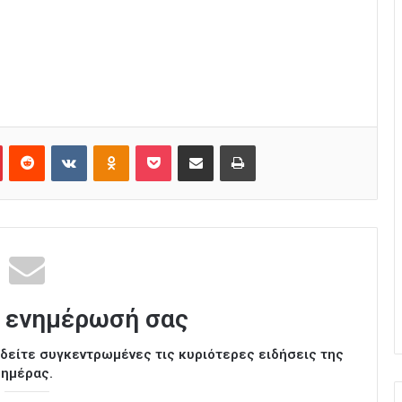
Pinterest
Reddit
VKontakte
Odnoklassniki
Pocket
Κοινοποίηση μέσω Email
Εκτύπωση
 ενημέρωσή σας
ι δείτε συγκεντρωμένες τις κυριότερες ειδήσεις της
ημέρας.