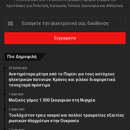
προτάσεις για Πολιτική, Κοινωνία, Τοπικά, Οικονομία και Αθλητικά.
Εισάγετε
την
ηλεκτρονική
σας
διεύθυνση
Πιο Δημοφιλή
23 λεπτά πρίν
Αυστηρότερα μέτρα από το Παρίσι για τους κατόχους
ηλεκτρικών πατινιών: Κράνος και γιλέκο διαφορετικά
τσουχτερά πρόστιμα
1 ώρα πρίν
Μαζικός γάμος 1.500 ζευγαριών στη Νιγηρία
2 ώρες πρίν
Τουλάχιστον τρεις νεκροί και πολλοί τραυματίες εξαιτίας
ρωσικών πληγμάτων στην Ουκρανία
2 ώρες πρίν