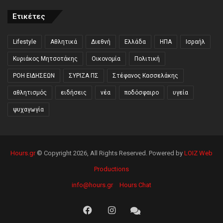
Ετικέτες
Lifestyle
Αθλητικά
Διεθνή
Ελλάδα
ΗΠΑ
Ισραήλ
Κυριάκος Μητσοτάκης
Οικονομία
Πολιτική
ΡΟΗ ΕΙΔΗΣΕΩΝ
ΣΥΡΙΖΑ ΠΣ
Στέφανος Κασσελάκης
αθλητισμός
ειδήσεις
νέα
ποδόσφαιρο
υγεία
ψυχαγωγία
Hours.gr
© Copyright 2026, All Rights Reserved. Powered by
LOIZ Web
Productions
info@hours.gr
Hours Chat
Facebook
Instagram
Hours