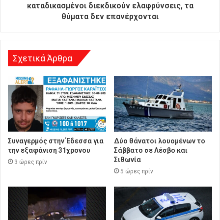
θ
καταδικασμένοι διεκδικούν ελαφρύνσεις, τα
υ
θύματα δεν επανέρχονται
ν
σ
η
Σχετικά Άρθρα
Συναγερμός στην Έδεσσα για
Δύο θάνατοι λουομένων το
την εξαφάνιση 31χρονου
Σάββατο σε Λέσβο και
Σιθωνία
3 ώρες πρίν
5 ώρες πρίν