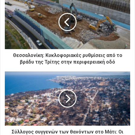
τ
η
ν
η
λ
ε
κ
τ
ρ
Θεσσαλονίκη: Κυκλοφοριακές ρυθμίσεις από το
ο
βράδυ της Τρίτης στην περιφερειακή οδό
ν
ι
κ
ή
σ
α
ς
δ
ι
ε
ύ
Σύλλογος συγγενών των θανόντων στο Μάτι: Οι