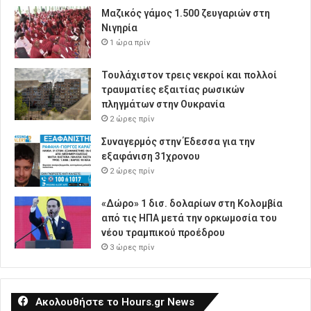
Μαζικός γάμος 1.500 ζευγαριών στη
Νιγηρία
1 ώρα πρίν
Τουλάχιστον τρεις νεκροί και πολλοί
τραυματίες εξαιτίας ρωσικών
πληγμάτων στην Ουκρανία
2 ώρες πρίν
Συναγερμός στην Έδεσσα για την
εξαφάνιση 31χρονου
2 ώρες πρίν
«Δώρο» 1 δισ. δολαρίων στη Κολομβία
από τις ΗΠΑ μετά την ορκωμοσία του
νέου τραμπικού προέδρου
3 ώρες πρίν
Ακολουθήστε το Hours.gr News