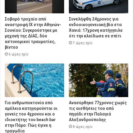
Σοβαρό τροχαίο από
Συνελήφθη 24χρονος για
αναστροφή ΙΧ στην Αθηνών-
ενδοοικογενειακή βία στα
Σουνίου: Συγκρούστηκε με
Χανιά: 17χρονη κατήγγειλε
μηχανή της ΔΙΑΣ, δύο
ότι την κλείδωσε σε σπίτι
αστυνομικοί τραυματίες,
7 ώρες πρίν
βίντεο
6 ώρες πρίν
Για ανθρωποκτονία από
Ανασύρθηκε 77χρονος χωρίς
αμέλεια κατηγορούνται οι
τις αισθήσεις του από
γονείς του 4χρονου και ο
πηγάδι στην Παλαγιά
ιδιοκτήτης του beach bar
Αλεξανδρούπολης
στην Πάρο: Πώς έγινε η
8 ώρες πρίν
τραγωδία