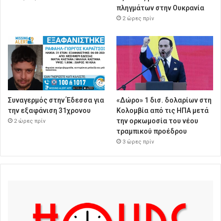
πληγμάτων στην Ουκρανία
2 ώρες πρίν
Συναγερμός στην Έδεσσα για
«Δώρο» 1 δισ. δολαρίων στη
την εξαφάνιση 31χρονου
Κολομβία από τις ΗΠΑ μετά
την ορκωμοσία του νέου
2 ώρες πρίν
τραμπικού προέδρου
3 ώρες πρίν