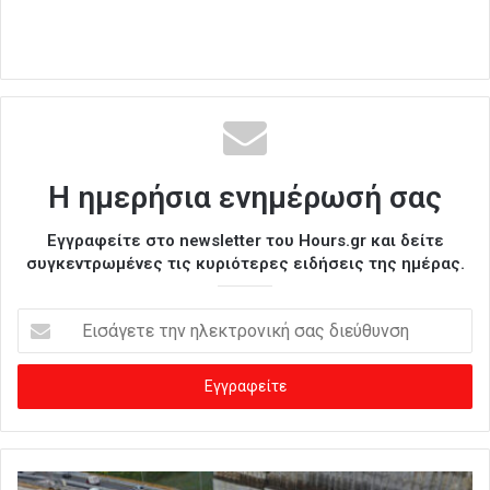
Η ημερήσια ενημέρωσή σας
Εγγραφείτε στο newsletter του Hours.gr και δείτε
συγκεντρωμένες τις κυριότερες ειδήσεις της ημέρας.
Ε
ι
σ
ά
γ
ε
τ
ε