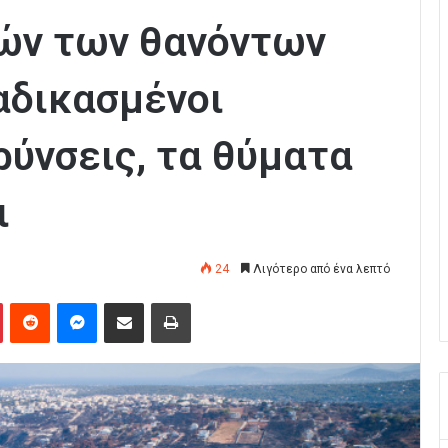
ών των θανόντων
αδικασμένοι
ρύνσεις, τα θύματα
ι
24
Λιγότερο από ένα λεπτό
Pinterest
Reddit
Messenger
Κοινοποίηση μέσω Email
Εκτύπωση