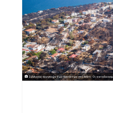
Σύλλογος συγγενών των θανόντων στο Μάτι: Οι καταδικασμέ