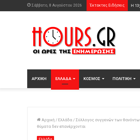
Σάββατο, 8 Αυγούστου 2026
Έκτακτες Ειδήσεις
8χρο
ΑΡΧΙΚΉ
ΕΛΛΆΔΑ
ΚΌΣΜΟΣ
ΠΟΛΙΤΙΚΉ
Αρχική
/
Ελλάδα
/
Σύλλογος συγγενών των θανόντων 
θύματα δεν επανέρχονται
Ελλάδα