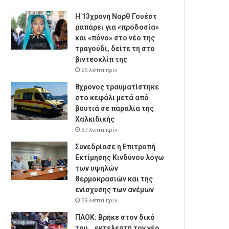
Η 13χρονη Νορθ Γουέστ
ραπάρει για «προδοσία»
και «πόνο» στο νέο της
τραγούδι, δείτε τη στο
βιντεοκλίπ της
26 λεπτά πρίν
8χρονος τραυματίστηκε
στο κεφάλι μετά από
βουτιά σε παραλία της
Χαλκιδικής
37 λεπτά πρίν
Συνεδρίασε η Επιτροπή
Εκτίμησης Κινδύνου λόγω
των υψηλών
θερμοκρασιών και της
ενίσχυσης των ανέμων
39 λεπτά πρίν
ΠΑΟΚ: Βρήκε στον δικό
του… εκτελεστή τον νέο