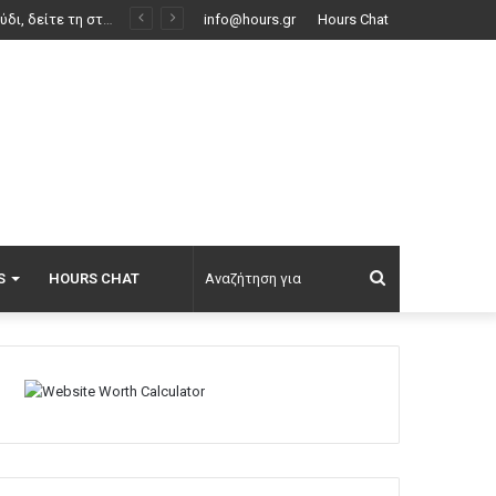
ής
info@hours.gr
Hours Chat
Αναζήτηση
S
HOURS CHAT
για