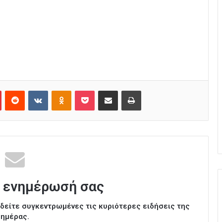
Pinterest
Reddit
VKontakte
Odnoklassniki
Pocket
Κοινοποίηση μέσω Email
Εκτύπωση
 ενημέρωσή σας
ι δείτε συγκεντρωμένες τις κυριότερες ειδήσεις της
ημέρας.