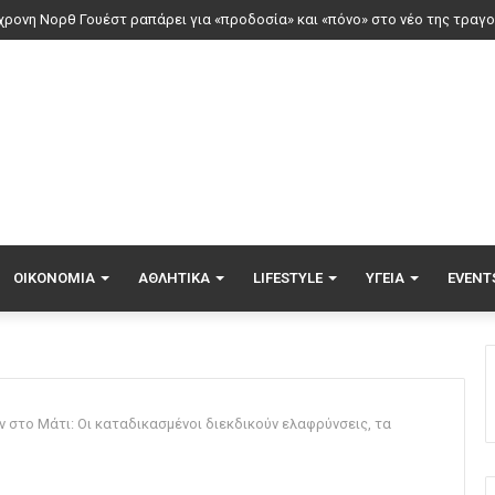
νος τραυματίστηκε στο κεφάλι μετά από βουτιά σε παραλία της Χαλκιδικ
ΟΙΚΟΝΟΜΊΑ
ΑΘΛΗΤΙΚΆ
LIFESTYLE
ΥΓΕΊΑ
EVENT
στο Μάτι: Οι καταδικασμένοι διεκδικούν ελαφρύνσεις, τα