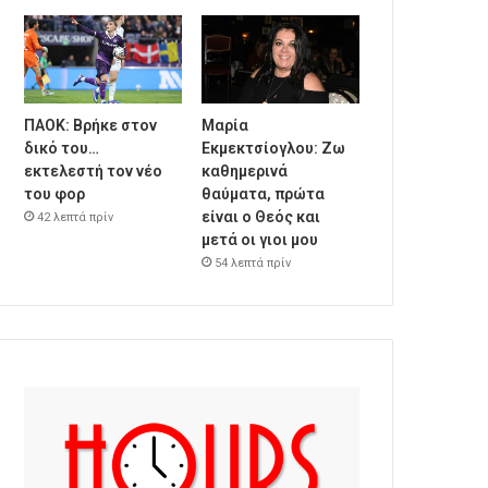
ΠΑΟΚ: Βρήκε στον
Μαρία
δικό του…
Εκμεκτσίογλου: Ζω
εκτελεστή τον νέο
καθημερινά
του φορ
θαύματα, πρώτα
είναι ο Θεός και
42 λεπτά πρίν
μετά οι γιοι μου
54 λεπτά πρίν