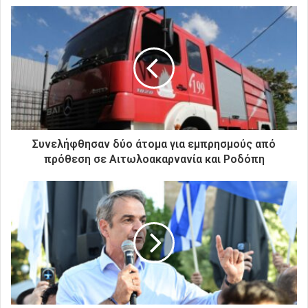
ε
τ
η
ν
η
λ
ε
κ
τ
ρ
Συνελήφθησαν δύο άτομα για εμπρησμούς από
ο
πρόθεση σε Αιτωλοακαρνανία και Ροδόπη
ν
ι
κ
ή
σ
α
ς
δ
ι
ε