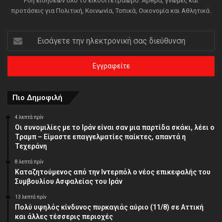
Ροή ειδήσεων όλο το εικοσιτετράωρο. Άρθρα, γνώμες και
προτάσεις για Πολιτική, Κοινωνία, Τοπικά, Οικονομία και Αθλητικά.
Εισάγετε
την
ηλεκτρονική
σας
διεύθυνση
Πιο Δημοφιλή
4 λεπτά πρίν
Οι συνομιλίες με το Ιράν είναι σαν μια παρτίδα σκάκι, λέει ο
Τραμπ – Είμαστε επαγγελματίες παίκτες, απαντά η
Τεχεράνη
8 λεπτά πρίν
Καταζητούμενος από την Ιντερπόλ ο νέος επικεφαλής του
Συμβουλίου Ασφαλείας του Ιράν
13 λεπτά πρίν
Πολύ υψηλός κίνδυνος πυρκαγιάς αύριο (11/8) σε Αττική
και άλλες τέσσερις περιοχές