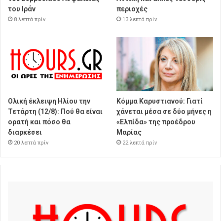
του Ιράν
περιοχές
8 λεπτά πρίν
13 λεπτά πρίν
Ολική έκλειψη Ηλίου την
Κόμμα Καρυστιανού: Γιατί
Τετάρτη (12/8): Πού θα είναι
χάνεται μέσα σε δύο μήνες η
ορατή και πόσο θα
«Ελπίδα» της προέδρου
διαρκέσει
Μαρίας
20 λεπτά πρίν
22 λεπτά πρίν