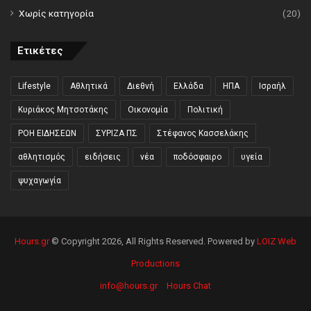
Χωρίς κατηγορία
(20)
Ετικέτες
Lifestyle
Αθλητικά
Διεθνή
Ελλάδα
ΗΠΑ
Ισραήλ
Κυριάκος Μητσοτάκης
Οικονομία
Πολιτική
ΡΟΗ ΕΙΔΗΣΕΩΝ
ΣΥΡΙΖΑ ΠΣ
Στέφανος Κασσελάκης
αθλητισμός
ειδήσεις
νέα
ποδόσφαιρο
υγεία
ψυχαγωγία
Hours.gr
© Copyright 2026, All Rights Reserved. Powered by
LOIZ Web
Productions
info@hours.gr
Hours Chat