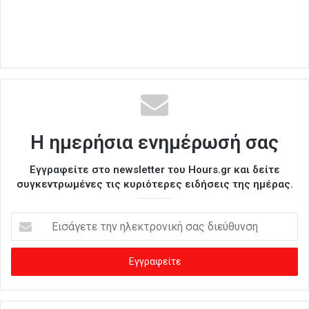
Η ημερήσια ενημέρωσή σας
Εγγραφείτε στο newsletter του Hours.gr και δείτε
συγκεντρωμένες τις κυριότερες ειδήσεις της ημέρας.
Ε
ι
σ
ά
γ
ε
τ