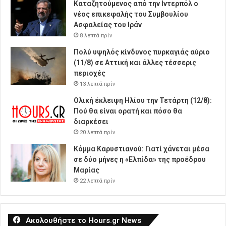
Καταζητούμενος από την Ιντερπόλ ο
νέος επικεφαλής του Συμβουλίου
Ασφαλείας του Ιράν
8 λεπτά πρίν
Πολύ υψηλός κίνδυνος πυρκαγιάς αύριο
(11/8) σε Αττική και άλλες τέσσερις
περιοχές
13 λεπτά πρίν
Ολική έκλειψη Ηλίου την Τετάρτη (12/8):
Πού θα είναι ορατή και πόσο θα
διαρκέσει
20 λεπτά πρίν
Κόμμα Καρυστιανού: Γιατί χάνεται μέσα
σε δύο μήνες η «Ελπίδα» της προέδρου
Μαρίας
22 λεπτά πρίν
Ακολουθήστε το Hours.gr News