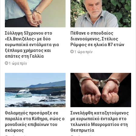
Σύλληψη 53χρονου στο
Πέθανε ο σπουδαίος
«Ελ.Βενιζέλος» με δύο
διανοούμενος, Στέλιος
ευρωπαϊκά εντάλματα για
Ράμφος σε ηλικία 87 ετών
ξέπλυμα χρήματος και
1 ώρα πρίν
απάτες στη Γαλλία
1 ώρα πρίν
Θαλαμηγός προσάραξε σε
Συνελήφθη καταζητούμενος
παραλία στα Κύθηρα, σώος ο
με ευρωπαϊκό ένταλμα στο
μοναδικός επιβαίνων του
τελωνείο Μαυροματίου στη
σκάφους
Θεσπρωτία