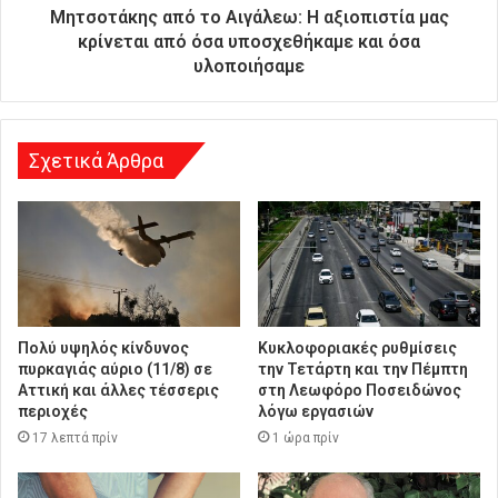
ύ
Μητσοτάκης από το Αιγάλεω: Η αξιοπιστία μας
θ
κρίνεται από όσα υποσχεθήκαμε και όσα
υ
υλοποιήσαμε
ν
σ
η
Σχετικά Άρθρα
Πολύ υψηλός κίνδυνος
Κυκλοφοριακές ρυθμίσεις
πυρκαγιάς αύριο (11/8) σε
την Τετάρτη και την Πέμπτη
Αττική και άλλες τέσσερις
στη Λεωφόρο Ποσειδώνος
περιοχές
λόγω εργασιών
17 λεπτά πρίν
1 ώρα πρίν