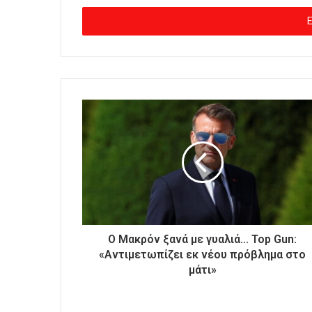
σ
ά
γ
ε
τ
ε
τ
η
ν
η
λ
ε
κ
τ
ρ
ο
Ο Μακρόν ξανά με γυαλιά... Top Gun:
ν
«Αντιμετωπίζει εκ νέου πρόβλημα στο
ι
μάτι»
κ
ή
σ