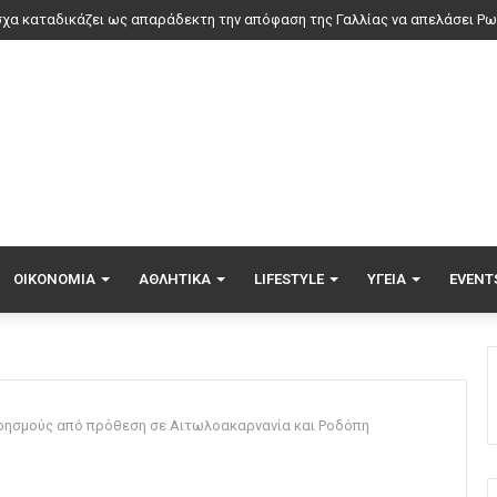
μηρος Κυριακίδης: Για πέμπτη συνεχόμενη χρονιά στο ΠΑΓΝΗ
ΟΙΚΟΝΟΜΊΑ
ΑΘΛΗΤΙΚΆ
LIFESTYLE
ΥΓΕΊΑ
EVENT
ρησμούς από πρόθεση σε Αιτωλοακαρνανία και Ροδόπη