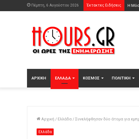
Πέμπτη, 6 Αυγούστου 2026
Έκτακτες Ειδήσεις
Βλαδί
ΑΡΧΙΚΉ
ΕΛΛΆΔΑ
ΚΌΣΜΟΣ
ΠΟΛΙΤΙΚΉ
Αρχική
/
Ελλάδα
/
Συνελήφθησαν δύο άτομα για εμπ
Ελλάδα