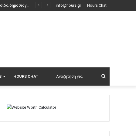
info@hours.gr
Hours Chat
Αναζήτηση
S
HOURS CHAT
για