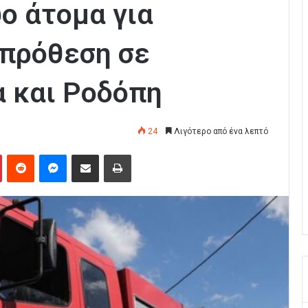
ο άτομα για
πρόθεση σε
 και Ροδόπη
24
Λιγότερο από ένα λεπτό
Pinterest
Reddit
Messenger
Κοινοποίηση μέσω Email
Εκτύπωση