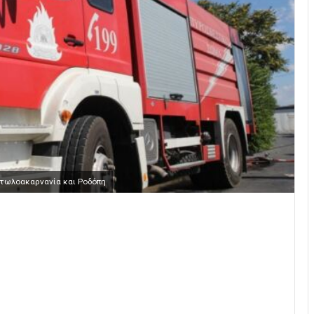
ιτωλοακαρνανία και Ροδόπη