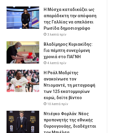
Η Μόσχα καταδικάζει ως
απαράδεκτη την απόφαση
της Γαλλίας να απελάσει
Ρωσίδα δημοσιογράφο
3 λεπτά πρίν
Βλαδίμηρος Κυριακίδης:
Για πέμπτη συνεχόμενη
χρονιά στο ΠΑΓΝΗ
4 λεπτά πρίν
Η Ρεάλ Μαδρίτης
ανακοίνωσε τον
Ντιομαντέ, τη μεταγραφή
των 125 εκατομμυρίων
ευρώ, δείτε βίντεο
10 λεπτά πρίν
Ντιέγκο Φορλάν: Νέος
προπονητής της εθνικής
Ουρουγουάης, διαδέχεται
τον Μπιέλσα