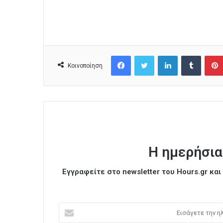
Facebook
Twitter
LinkedIn
Tumblr
Κοινοποίηση
Η ημερήσια
Εγγραφείτε στο newsletter του Hours.gr κα
Ε
ι