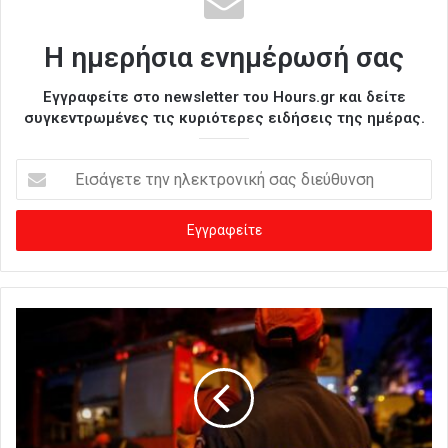
Η ημερήσια ενημέρωσή σας
Εγγραφείτε στο newsletter του Hours.gr και δείτε
συγκεντρωμένες τις κυριότερες ειδήσεις της ημέρας.
Ε
ι
σ
ά
γ
ε
τ
ε
τ
η
ν
η
λ
ε