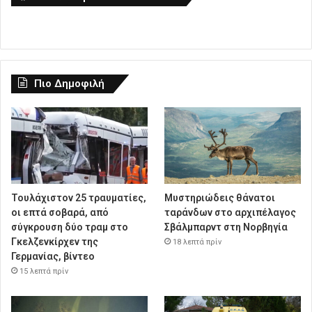
Πιο Δημοφιλή
Τουλάχιστον 25 τραυματίες,
Μυστηριώδεις θάνατοι
οι επτά σοβαρά, από
ταράνδων στο αρχιπέλαγος
σύγκρουση δύο τραμ στο
Σβάλμπαρντ στη Νορβηγία
Γκελζενκίρχεν της
18 λεπτά πρίν
Γερμανίας, βίντεο
15 λεπτά πρίν