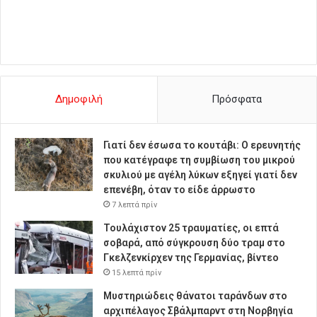
Δημοφιλή
Πρόσφατα
Γιατί δεν έσωσα το κουτάβι: Ο ερευνητής
που κατέγραφε τη συμβίωση του μικρού
σκυλιού με αγέλη λύκων εξηγεί γιατί δεν
επενέβη, όταν το είδε άρρωστο
7 λεπτά πρίν
Τουλάχιστον 25 τραυματίες, οι επτά
σοβαρά, από σύγκρουση δύο τραμ στο
Γκελζενκίρχεν της Γερμανίας, βίντεο
15 λεπτά πρίν
Μυστηριώδεις θάνατοι ταράνδων στο
αρχιπέλαγος Σβάλμπαρντ στη Νορβηγία