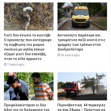
Γιατί δεν έσωσα το κουτάβι:
Αυτοκίνητο παρέσυρε και
Ο ερευνητής που κατέγραφε
τραυμάτισε πεζό κοντά στις
τη συμβίωση του μικρού
γραμμές των τρένων στον
σκυλιού με αγέλη λύκων
Δενδροπόταμο
εξηγεί γιατί δεν επενέβη,
36 λεπτά πρίν
όταν το είδε άρρωστο
7 λεπτά πρίν
Προφυλακίστηκαν οι δύο
Πυροσβεστική: 44 πυρκαγιές
Ινδοί για τη δολοφονία του
σε ένα 24ωρο – Πρόστιμα σε