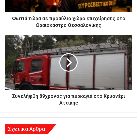
κ
τ
ρ
Φωτιά τώρα σε προαύλιο χώρο επιχείρησης στο
ο
Ωραιόκαστρο Θεσσαλονίκης
ν
ι
κ
ή
σ
α
ς
δ
ι
ε
ύ
Συνελήφθη 89χρονος για πυρκαγιά στο Κρυονέρι
θ
Αττικής
υ
ν
σ
η
Σχετικά Άρθρα