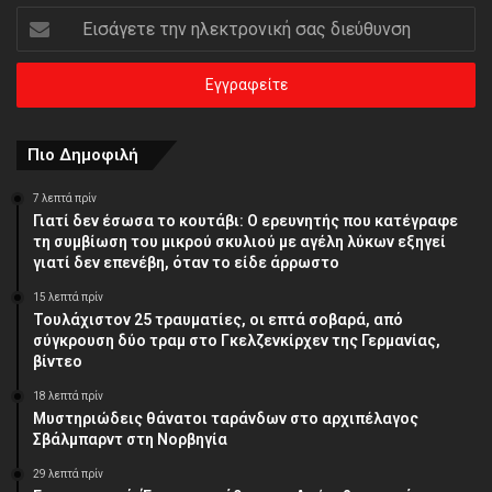
Εισάγετε
την
ηλεκτρονική
σας
διεύθυνση
Πιο Δημοφιλή
7 λεπτά πρίν
Γιατί δεν έσωσα το κουτάβι: Ο ερευνητής που κατέγραφε
τη συμβίωση του μικρού σκυλιού με αγέλη λύκων εξηγεί
γιατί δεν επενέβη, όταν το είδε άρρωστο
15 λεπτά πρίν
Τουλάχιστον 25 τραυματίες, οι επτά σοβαρά, από
σύγκρουση δύο τραμ στο Γκελζενκίρχεν της Γερμανίας,
βίντεο
18 λεπτά πρίν
Μυστηριώδεις θάνατοι ταράνδων στο αρχιπέλαγος
Σβάλμπαρντ στη Νορβηγία
29 λεπτά πρίν