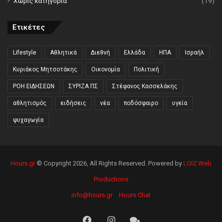
Χωρίς κατηγορία
(19)
Ετικέτες
Lifestyle
Αθλητικά
Διεθνή
Ελλάδα
ΗΠΑ
Ισραήλ
Κυριάκος Μητσοτάκης
Οικονομία
Πολιτική
ΡΟΗ ΕΙΔΗΣΕΩΝ
ΣΥΡΙΖΑ ΠΣ
Στέφανος Κασσελάκης
αθλητισμός
ειδήσεις
νέα
ποδόσφαιρο
υγεία
ψυχαγωγία
Hours.gr
© Copyright 2026, All Rights Reserved. Powered by
LOIZ Web
Productions
info@hours.gr
Hours Chat
Facebook
Instagram
Hours