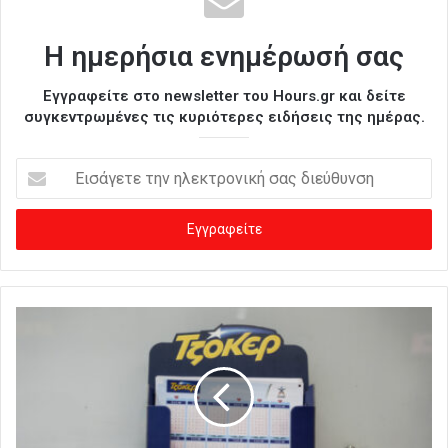
Η ημερήσια ενημέρωσή σας
Εγγραφείτε στο newsletter του Hours.gr και δείτε
συγκεντρωμένες τις κυριότερες ειδήσεις της ημέρας.
Ε
ι
σ
ά
γ
ε
τ
ε
τ
η
ν
η
λ
ε