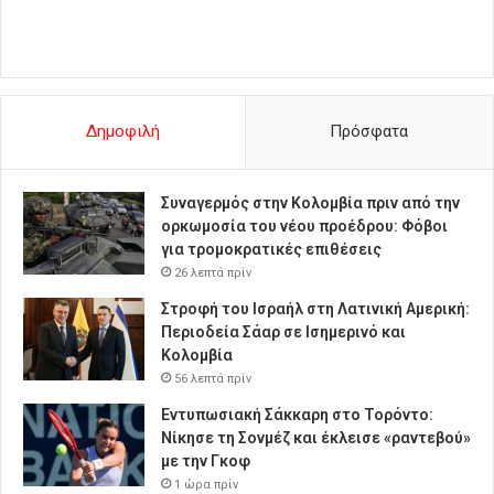
Δημοφιλή
Πρόσφατα
Συναγερμός στην Κολομβία πριν από την
ορκωμοσία του νέου προέδρου: Φόβοι
για τρομοκρατικές επιθέσεις
26 λεπτά πρίν
Στροφή του Ισραήλ στη Λατινική Αμερική:
Περιοδεία Σάαρ σε Ισημερινό και
Κολομβία
56 λεπτά πρίν
Εντυπωσιακή Σάκκαρη στο Τορόντο:
Νίκησε τη Σονμέζ και έκλεισε «ραντεβού»
με την Γκοφ
1 ώρα πρίν