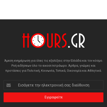
Άμεση ενημέρωση για όλες τις εξελίξεις στην Ελλάδα και τον κόσμο.
Ροή ειδήσεων όλο το εικοσιτετράωρο. Άρθρα, γνώμες και
προτάσεις για Πολιτική, Κοινωνία, Τοπικά, Οικονομία και Αθλητικά.
Εισάγετε
την
ηλεκτρονική
σας
διεύθυνση