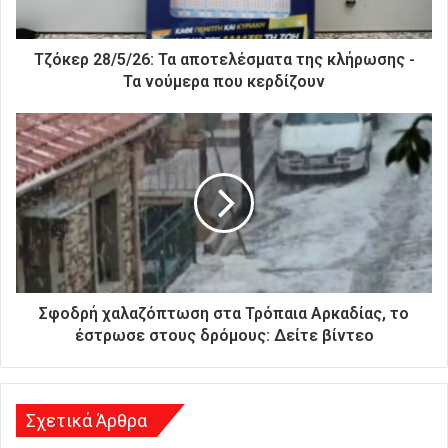
κ
τ
ρ
Τζόκερ 28/5/26: Τα αποτελέσματα της κλήρωσης -
ο
Τα νούμερα που κερδίζουν
ν
ι
κ
ή
σ
α
ς
δ
ι
ε
ύ
Σφοδρή χαλαζόπτωση στα Τρόπαια Αρκαδίας, το
θ
έστρωσε στους δρόμους: Δείτε βίντεο
υ
ν
σ
η
Σχετικά Άρθρα