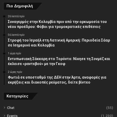
Πιο Δημοφιλή
26 λεπτά πρίν
Συναγερμός στην Κολομβία πριν από την ορκωμοσία του
νέου προέδρου: Φόβοι για τρομοκρατικές επιθέσεις
56 λεπτά πρίν
Στροφή του Ισραήλ στη Λατινική Αμερική: Περιοδεία Σάαρ
σε Ισημερινό και Κολομβία
1 ώρα πρίν
Εντυπωσιακή Σάκκαρη στο Τορόντο: Νίκησε τη Σονμέζ και
έκλεισε «ραντεβού» με την Γκοφ
2 ώρες πρίν
Φωτιά σε υποσταθμό της ΔΕΗ στην Άρτα, αναφορές για
εκρήξεις και διακοπές ρεύματος, δείτε βίντεο
Κατηγορίες
Chat
(55)
Events
(1.230)