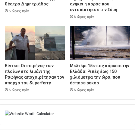
θέατρο Δημητριάδος
ανήκει η σορός που
εντοπίστηκε στην Σύμη
5 ώρες πρίν
6 ώρες πρίν
Βίντεο: Οι σειρήνες των
Μελτέμι 15ετίας σάρωσε την
πλοίων στο λιμάνι της
Ελλάδα: Ριπές έως 150
Ραφήνας αποχαιρέτησαν τον
χιλιόμετρα την ώρα, που
ύπαρχο του Superferry
έσπασε ρεκόρ
6 ώρες πρίν
6 ώρες πρίν