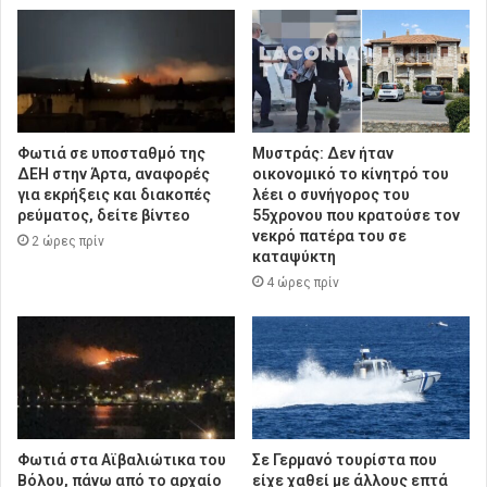
Φωτιά σε υποσταθμό της
Μυστράς: Δεν ήταν
ΔΕΗ στην Άρτα, αναφορές
οικονομικό το κίνητρό του
για εκρήξεις και διακοπές
λέει ο συνήγορος του
ρεύματος, δείτε βίντεο
55χρονου που κρατούσε τον
νεκρό πατέρα του σε
2 ώρες πρίν
καταψύκτη
4 ώρες πρίν
Φωτιά στα Αϊβαλιώτικα του
Σε Γερμανό τουρίστα που
Βόλου, πάνω από το αρχαίο
είχε χαθεί με άλλους επτά