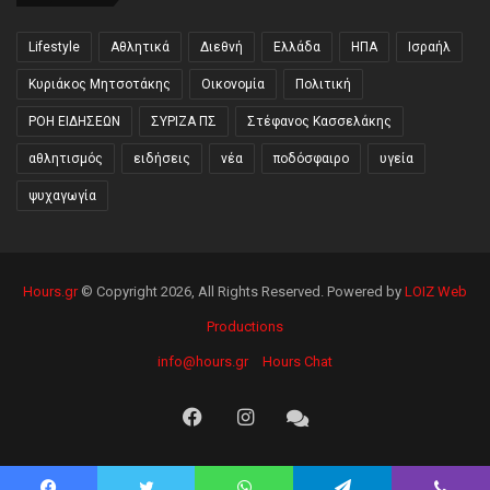
Lifestyle
Αθλητικά
Διεθνή
Ελλάδα
ΗΠΑ
Ισραήλ
Κυριάκος Μητσοτάκης
Οικονομία
Πολιτική
ΡΟΗ ΕΙΔΗΣΕΩΝ
ΣΥΡΙΖΑ ΠΣ
Στέφανος Κασσελάκης
αθλητισμός
ειδήσεις
νέα
ποδόσφαιρο
υγεία
ψυχαγωγία
Hours.gr
© Copyright 2026, All Rights Reserved. Powered by
LOIZ Web
Productions
info@hours.gr
Hours Chat
Facebook
Instagram
Hours
Chat