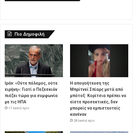
Πιο Δημοφιλή
Ιράν: «Ούτε πόλεμος, ούτε
Η απογοήτευση της
ειρήνη»: Γιατί ο Πεζεσκιάν
Μπρίτνεϊ Σπίαρς μετά από
πιέζει τώρα για συμφωνία
μπότοξ: Κορίτσια πρέπει να
με τις ΗΠΑ
είστε προσεκτικές, δεν
μπορείς να εμπιστευτείς
17 λεπτά πρίν
κανέναν
28 λεπτά πρίν