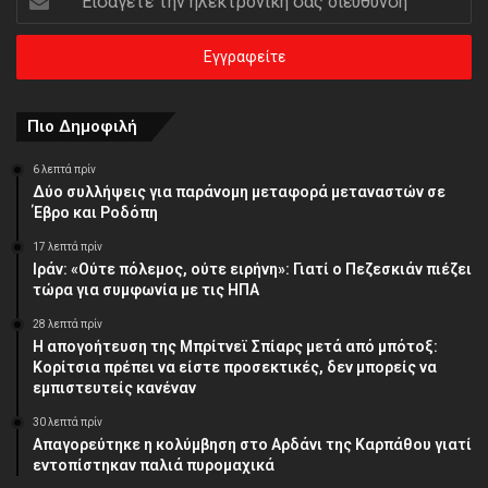
την
ηλεκτρονική
σας
διεύθυνση
Πιο Δημοφιλή
6 λεπτά πρίν
Δύο συλλήψεις για παράνομη μεταφορά μεταναστών σε
Έβρο και Ροδόπη
17 λεπτά πρίν
Ιράν: «Ούτε πόλεμος, ούτε ειρήνη»: Γιατί ο Πεζεσκιάν πιέζει
τώρα για συμφωνία με τις ΗΠΑ
28 λεπτά πρίν
Η απογοήτευση της Μπρίτνεϊ Σπίαρς μετά από μπότοξ:
Κορίτσια πρέπει να είστε προσεκτικές, δεν μπορείς να
εμπιστευτείς κανέναν
30 λεπτά πρίν
Απαγορεύτηκε η κολύμβηση στο Αρδάνι της Καρπάθου γιατί
εντοπίστηκαν παλιά πυρομαχικά