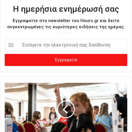
Η ημερήσια ενημέρωσή σας
Εγγραφείτε στο newsletter του Hours.gr και δείτε
συγκεντρωμένες τις κυριότερες ειδήσεις της ημέρας.
Ε
ι
σ
ά
γ
ε
τ
ε
τ
η
ν
η
λ
ε
κ