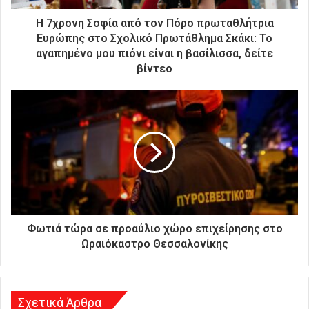
τ
ρ
Η 7χρονη Σοφία από τον Πόρο πρωταθλήτρια
ο
Ευρώπης στο Σχολικό Πρωτάθλημα Σκάκι: Το
ν
αγαπημένο μου πιόνι είναι η βασίλισσα, δείτε
ι
βίντεο
κ
ή
σ
α
ς
δ
ι
ε
ύ
θ
υ
Φωτιά τώρα σε προαύλιο χώρο επιχείρησης στο
ν
Ωραιόκαστρο Θεσσαλονίκης
σ
η
Σχετικά Άρθρα