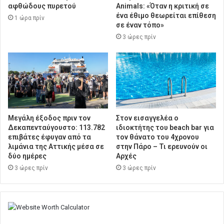
αφθώδους πυρετού
Animals: «Όταν η κριτική σε
ένα έθιμο θεωρείται επίθεση
1 ώρα πρίν
σε έναν τόπο»
3 ώρες πρίν
Μεγάλη έξοδος πριν τον
Στον εισαγγελέα ο
Δεκαπενταύγουστο: 113.782
ιδιοκτήτης του beach bar για
επιβάτες έφυγαν από τα
τον θάνατο του 4χρονου
λιμάνια της Αττικής μέσα σε
στην Πάρο – Τι ερευνούν οι
δύο ημέρες
Αρχές
3 ώρες πρίν
3 ώρες πρίν