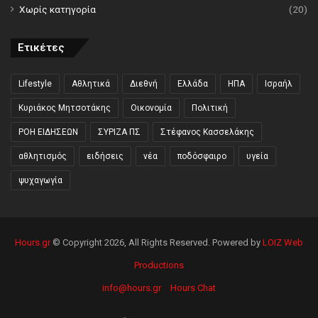
Χωρίς κατηγορία
(20)
Ετικέτες
Lifestyle
Αθλητικά
Διεθνή
Ελλάδα
ΗΠΑ
Ισραήλ
Κυριάκος Μητσοτάκης
Οικονομία
Πολιτική
ΡΟΗ ΕΙΔΗΣΕΩΝ
ΣΥΡΙΖΑ ΠΣ
Στέφανος Κασσελάκης
αθλητισμός
ειδήσεις
νέα
ποδόσφαιρο
υγεία
ψυχαγωγία
Hours.gr
© Copyright 2026, All Rights Reserved. Powered by
LOIZ Web
Productions
info@hours.gr
Hours Chat