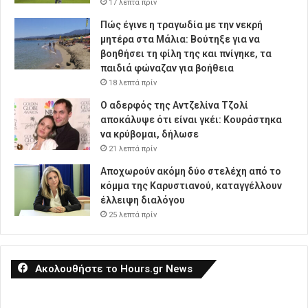
17 λεπτά πρίν
Πώς έγινε η τραγωδία με την νεκρή
μητέρα στα Μάλια: Βούτηξε για να
βοηθήσει τη φίλη της και πνίγηκε, τα
παιδιά φώναζαν για βοήθεια
18 λεπτά πρίν
Ο αδερφός της Αντζελίνα Τζολί
αποκάλυψε ότι είναι γκέι: Κουράστηκα
να κρύβομαι, δήλωσε
21 λεπτά πρίν
Αποχωρούν ακόμη δύο στελέχη από το
κόμμα της Καρυστιανού, καταγγέλλουν
έλλειψη διαλόγου
25 λεπτά πρίν
Ακολουθήστε το Hours.gr News