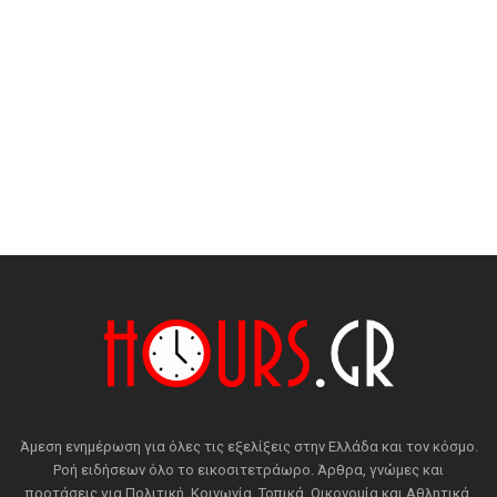
Άμεση ενημέρωση για όλες τις εξελίξεις στην Ελλάδα και τον κόσμο.
Ροή ειδήσεων όλο το εικοσιτετράωρο. Άρθρα, γνώμες και
προτάσεις για Πολιτική, Κοινωνία, Τοπικά, Οικονομία και Αθλητικά.