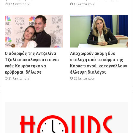
17 λεπτά πρίν
18 λεπτά πρίν
Ο αδερφός της Αντζελίνα
Αποχωρούν ακόμη δύο
Τζολί αποκάλυψε ότι είναι
στελέχη από το κόμμα της
γκέι: Κουράστηκα να
Καρυστιανού, καταγγέλλουν
κρύβομαι, δήλωσε
έλλειψη διαλόγου
21 λεπτά πρίν
25 λεπτά πρίν