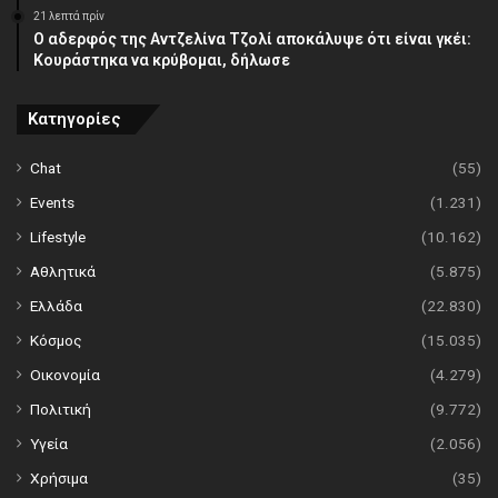
21 λεπτά πρίν
Ο αδερφός της Αντζελίνα Τζολί αποκάλυψε ότι είναι γκέι:
Κουράστηκα να κρύβομαι, δήλωσε
Κατηγορίες
Chat
(55)
Events
(1.231)
Lifestyle
(10.162)
Αθλητικά
(5.875)
Ελλάδα
(22.830)
Κόσμος
(15.035)
Οικονομία
(4.279)
Πολιτική
(9.772)
Υγεία
(2.056)
Χρήσιμα
(35)