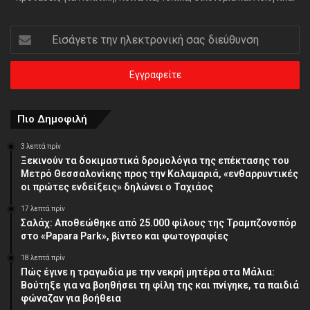
Εισάγετε
την
ηλεκτρονική
σας
διεύθυνση
Πιο Δημοφιλή
3 λεπτά πρίν
Ξεκινούν τα δοκιμαστικά δρομολόγια της επέκτασης του
Μετρό Θεσσαλονίκης προς την Καλαμαριά, «ενθαρρυντικές
οι πρώτες ενδείξεις» δηλώνει ο Ταχιάος
17 λεπτά πρίν
Σαλάχ: Αποθεώθηκε από 25.000 φίλους της Τραμπζονσπόρ
στο «Papara Park», βίντεο και φωτογραφίες
18 λεπτά πρίν
Πώς έγινε η τραγωδία με την νεκρή μητέρα στα Μάλια:
Βούτηξε για να βοηθήσει τη φίλη της και πνίγηκε, τα παιδιά
φώναζαν για βοήθεια