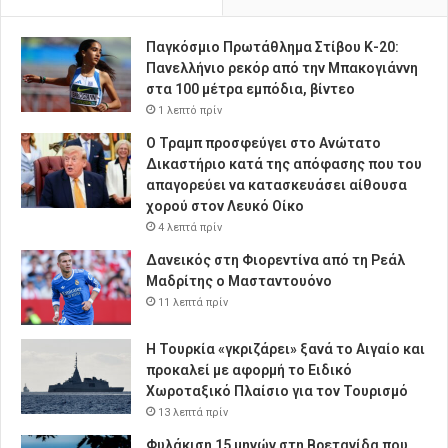
Παγκόσμιο Πρωτάθλημα Στίβου Κ-20:
Πανελλήνιο ρεκόρ από την Μπακογιάννη
στα 100 μέτρα εμπόδια, βίντεο
1 λεπτό πρίν
Ο Τραμπ προσφεύγει στο Ανώτατο
Δικαστήριο κατά της απόφασης που του
απαγορεύει να κατασκευάσει αίθουσα
χορού στον Λευκό Οίκο
4 λεπτά πρίν
Δανεικός στη Φιορεντίνα από τη Ρεάλ
Μαδρίτης ο Μασταντουόνο
11 λεπτά πρίν
Η Τουρκία «γκριζάρει» ξανά το Αιγαίο και
προκαλεί με αφορμή το Ειδικό
Χωροταξικό Πλαίσιο για τον Τουρισμό
13 λεπτά πρίν
Φυλάκιση 15 μηνών στη Βρετανίδα που