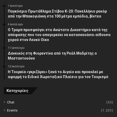
1 λεπτό πρίν
Παγκόσμιο Πρωτάθλημα Στίβου Κ-20: Πανελλήνιο ρεκόρ
από την Μπακογιάννη στα 100 μέτρα εμπόδια, βίντεο
4 λεπτά πρίν
Ο Τραμπ προσφεύγει στο Ανώτατο Δικαστήριο κατά της
απόφασης που του απαγορεύει να κατασκευάσει αίθουσα
χορού στον Λευκό Οίκο
11 λεπτά πρίν
Δανεικός στη Φιορεντίνα από τη Ρεάλ Μαδρίτης ο
Μασταντουόνο
13 λεπτά πρίν
Η Τουρκία «γκριζάρει» ξανά το Αιγαίο και προκαλεί με
αφορμή το Ειδικό Χωροταξικό Πλαίσιο για τον Τουρισμό
Κατηγορίες
Chat
(55)
Events
(1.233)