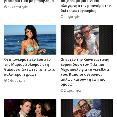
βιοποριστικό μας πρόβλημα
ποζάρει με μπικίνι και…
ολόγυμνη στην μπανιέρα της,
60 λεπτά πρίν
δείτε φωτογραφίες
1 ώρα πρίν
Οι απογευματινές βουτιές
Οι ευχές της Κωνσταντίνας
της Μαρίας Σολωμού στη
Ευρυπίδου στον Φίλιππο
θάλασσα: Σκέφτεστε τίποτα
Μιχόπουλο για τα γενέθλιά
καλύτερο; έγραψε
του: Κάποιοι άνθρωποι
απλώς κάνουν τη ζωή πιο
2 ώρες πρίν
όμορφη
2 ώρες πρίν