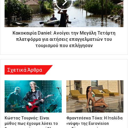
α
ς
δ
ι
ε
ύ
Κακοκαιρία Daniel: Ανοίγει την Μεγάλη Τετάρτη
θ
πλατφόρμα για αιτήσεις επαγγελματιών του
υ
τουρισμού που επλήγησαν
ν
σ
η
Σχετικά Άρθρα
Κώστας Τουρνάς: Είναι
Φραντσέσκα Τόκα: Η Ιταλίδα
μύθος πως έχουμε λύσει το
«νύφη» της Eurovision