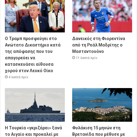
Ο Τραμπ προσφεύγει στο
Δανεικός στη Φιορεντίνα
Ανώτατο Δικαστήριο κατά
από τη Ρεάλ Μαδρίτης ο
της απόφασης που του
Μασταντουόνο
απαγορεύει να
11 λεπτά πρίν
κατασκευάσει αίθουσα
χορού στον Λευκό Οίκο
4 λεπτά πρίν
Η Τουρκία «γκριζάρει» ξανά
Φυλάκιση 15 μηνών στη
το Αιγαίο και προκαλεί με
Βρετανίδα που μέθυσε με